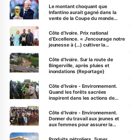
Le montant choquant que
Infantino aurait gagné dans la
vente de la Coupe du monde
révélé
Côte d’Ivoire. Prix national
d’Excellence. « J’encourage notre
jeunesse à (…) cultiver la
compétence et l’intégrité »
(Alassane Ouattara
Côte d'Ivoire. Sur la route de
Bingerville, après pluies et
inondations (Reportage)
Côte d’Ivoire - Environnement.
Quand les forêts sacrées
inspirent dans les actions de
reboisement
Côte d’Ivoire - Environnement.
Donner du travail aux jeunes et
aux femmes pour assurer la
protection des espèces
menacées
Produits pétroliers. Super,