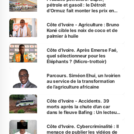
pétrole et gasoil : le Détroit
d’Ormuz fait monter les prix en
Côte d’Ivoire
Côte d’Ivoire - Agriculture : Bruno
Koné cible les noix de coco et de
palmier à huile
Côte d’Ivoire. Après Emerse Faé,
quel sélectionneur pour les
Éléphants ? (Micro-trottoir)
Parcours. Siméon Ehui, un Ivoirien
au service de la transformation
de l’agriculture africaine
Côte d’Ivoire - Accidents. 39
morts après la chute d’un car
dans le fleuve Bafing : Un lecteur
dénonce la légèreté du ministère
des Transports
Côte d'Ivoire. Cybercriminalité : Il
menace de publier les vidéos de