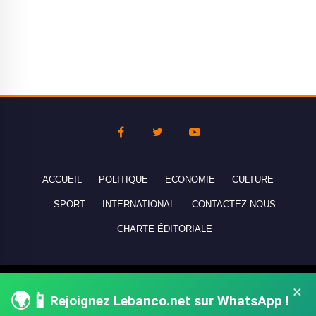
ACCUEIL
POLITIQUE
ECONOMIE
CULTURE
SPORT
INTERNATIONAL
CONTACTEZ-NOUS
CHARTE ÉDITORIALE
Copyright © 2010-2026 lebanco.net - Tous droits de reproduction
×
🌍📱
Rejoignez Lebanco.net sur WhatsApp !
réservés - All rights reserved.