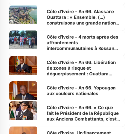
faveur des femmes et des
enfants
Côte d’Ivoire - An 66. Alassane
Ouattara : « Ensemble, (…)
construisons une grande nation
pour nous-mêmes et pour les
générations futures »
Côte d’Ivoire - 4 morts après des
affrontements
intercommunautaires à Kossandji
(Alepé) - Notre correspondant au
milieu des sinistrés
Côte d’Ivoire - An 66. Libération
de zones à risque et
déguerpissement : Ouattara
assure du « strict respect de
l'Etat de droit pour préserver les
Côte d'Ivoire - An 66. Yopougon
vies humaines »
aux couleurs nationales
Côte d’Ivoire - An 66. « Ce que
fait le Président de la République
aux Anciens Combattants, c'est
inédit » (Cne Yassoungo Koné ®)
Côte d’Ivoire. Un financement