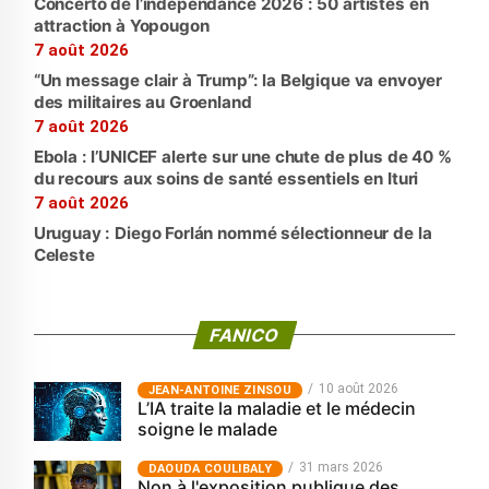
Concerto de l’indépendance 2026 : 50 artistes en
attraction à Yopougon
7 août 2026
“Un message clair à Trump”: la Belgique va envoyer
des militaires au Groenland
7 août 2026
Ebola : l’UNICEF alerte sur une chute de plus de 40 %
du recours aux soins de santé essentiels en Ituri
7 août 2026
Uruguay : Diego Forlán nommé sélectionneur de la
Celeste
FANICO
10 août 2026
JEAN-ANTOINE ZINSOU
L’IA traite la maladie et le médecin
soigne le malade
31 mars 2026
‎DAOUDA COULIBALY
Non à l'exposition publique des