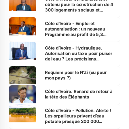
obtenu pour la construction de 4
300 logements sociaux et
économiques à Abidjan, Bouaké
et Yamoussoukro
Côte d’Ivoire - Emploi et
autonomisation : un nouveau
Programme au profit de 5,3
millions de jeunes
Côte d’Ivoire - Hydraulique.
Autorisation ou taxe pour puiser
de l’eau ? Les précisions
d’Assahoré
Requiem pour le N’Zi (ou pour
mon pays ?)
Côte d’Ivoire. Renard de retour à
la tête des Éléphants
Côte d’Ivoire - Pollution. Alerte !
Les orpailleurs privent d’eau
potable presque 200 000
habitants autour d’Agboville