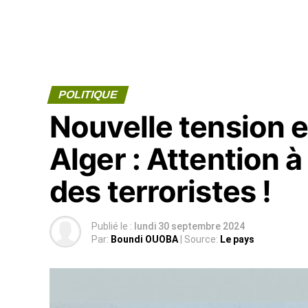
POLITIQUE
Nouvelle tension 
Alger : Attention à
des terroristes !
Publié le :
lundi 30 septembre 2024
Par:
Boundi OUOBA
| Source:
Le pays