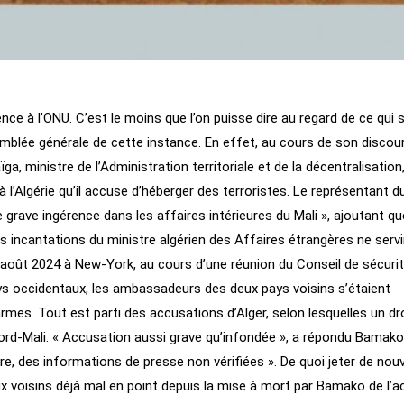
gence à l’ONU. C’est le moins que l’on puisse dire au regard de ce qui 
emblée générale de cette instance. En effet, au cours de son discou
ga, ministre de l’Administration territoriale et de la décentralisation
 l’Algérie qu’il accuse d’héberger des terroristes. Le représentant d
 grave ingérence dans les affaires intérieures du Mali », ajoutant qu
les incantations du ministre algérien des Affaires étrangères ne serv
30 août 2024 à New-York, au cours d’une réunion du Conseil de sécuri
ays occidentaux, les ambassadeurs des deux pays voisins s’étaient
rmes. Tout est parti des accusations d’Alger, selon lesquelles un d
 Nord-Mali. « Accusation aussi grave qu’infondée », a répondu Bamako
ère, des informations de presse non vérifiées ». De quoi jeter de nou
deux voisins déjà mal en point depuis la mise à mort par Bamako de l’