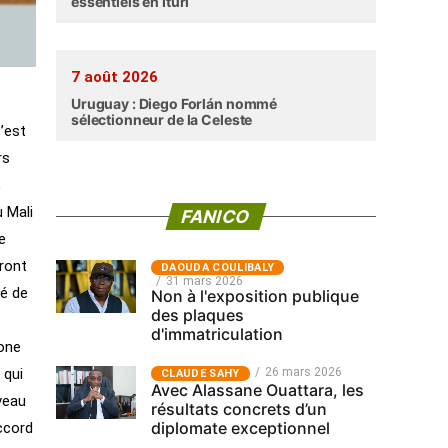
essentiels en Ituri
7 août 2026
Uruguay : Diego Forlán nommé
sélectionneur de la Celeste
s’est
rs
,
u Mali
FANICO
e
iront
‎DAOUDA COULIBALY
31 mars 2026
té de
Non à l'exposition publique
des plaques
d'immatriculation
rone
26 mars 2026
 qui
CLAUDE SAHY
Avec Alassane Ouattara, les
veau
résultats concrets d’un
diplomate exceptionnel
accord