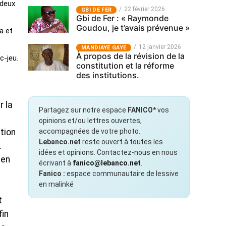
 deux
22 février 2026
GBI DE FER
Gbi de Fer : « Raymonde
Goudou, je t’avais prévenue »
a et
12 janvier 2026
MANDIAYE GAYE
À propos de la révision de la
c-jeu.
constitution et la réforme
des institutions.
r la
Partagez sur notre espace
FANICO*
vos
opinions et/ou lettres ouvertes,
accompagnées de votre photo.
tion
Lebanco.net
reste ouvert à toutes les
.
idées et opinions. Contactez-nous en nous
 en
écrivant à
fanico@lebanco.net
.
Fanico :
espace communautaire de lessive
en malinké
t
fin