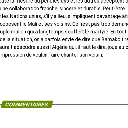
ute la mesure du péril, les uns et les autres acceptent 
une collaboration franche, sincère et durable. Peut-être
t les Nations unies, s’il y a lieu, s’impliquent davantage af
 opposent le Mali et ses voisins. Ce n’est pas trop deman
 peuple malien qui a longtemps souffert le martyre. En tout
 de la situation, on a parfois envie de dire que Bamako tir
rait absoudre aussi l’Algérie qui, il faut le dire, joue au c
impression de vouloir faire chanter son voisin.
COMMENTAIRES