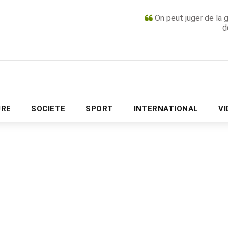
On peut juger de la 
d
PUBLICITÉ
URE
SOCIETE
SPORT
INTERNATIONAL
V