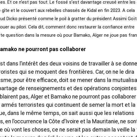
elles. Et ce n’est pas tout. Le fossé s’est davantage creusé entre les
e gîte et le couvert aux rebelles chassés de Kidal en fin 2023. A cela
oud Dicko présenté comme le poil à gratter du président Assimi Goït
louer au pilori. Cela dit, comment donc restaurer la confiance entre
à cette question dans la mesure où pour Bamako, Alger ne joue pas fran
t Bamako ne pourront pas collaborer
est dans l’intérêt des deux voisins de travailler à se donne
roristes qui se moquent des frontières. Car, on ne le dira
risme, pour être efficace, doit se mener dans la mutualisa
partage de renseignements et des opérations conjointes
e blairent pas, Alger et Bamako ne pourront pas collaborer
 armés terroristes qui continuent de semer la mort et la
ue, dans le même temps, on sait aussi que les relations
s, en l’occurrence la Côte d’Ivoire et la Mauritanie, ne son
re où vont les choses, ce ne serait pas demain la veille la 