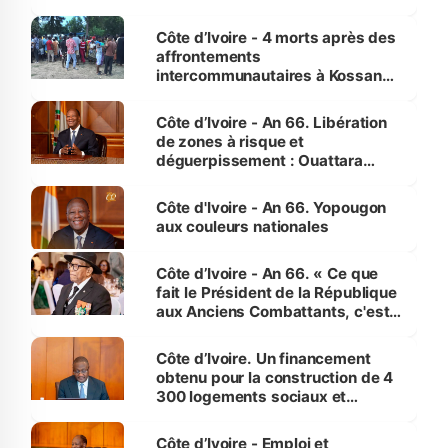
pour nous-mêmes et pour les
générations futures »
Côte d’Ivoire - 4 morts après des
affrontements
intercommunautaires à Kossandji
(Alepé) - Notre correspondant au
milieu des sinistrés
Côte d’Ivoire - An 66. Libération
de zones à risque et
déguerpissement : Ouattara
assure du « strict respect de
l'Etat de droit pour préserver les
Côte d'Ivoire - An 66. Yopougon
vies humaines »
aux couleurs nationales
Côte d’Ivoire - An 66. « Ce que
fait le Président de la République
aux Anciens Combattants, c'est
inédit » (Cne Yassoungo Koné ®)
Côte d’Ivoire. Un financement
obtenu pour la construction de 4
300 logements sociaux et
économiques à Abidjan, Bouaké
et Yamoussoukro
Côte d’Ivoire - Emploi et