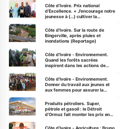
Côte d’Ivoire. Prix national
d’Excellence. « J’encourage notre
jeunesse à (…) cultiver la
compétence et l’intégrité »
(Alassane Ouattara
Côte d'Ivoire. Sur la route de
Bingerville, après pluies et
inondations (Reportage)
Côte d’Ivoire - Environnement.
Quand les forêts sacrées
inspirent dans les actions de
reboisement
Côte d’Ivoire - Environnement.
Donner du travail aux jeunes et
aux femmes pour assurer la
protection des espèces
menacées
Produits pétroliers. Super,
pétrole et gasoil : le Détroit
d’Ormuz fait monter les prix en
Côte d’Ivoire
Côte d’Ivoire - Agriculture : Bruno