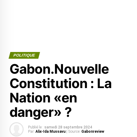
POLITIQUE
Gabon.Nouvelle
Constitution : La
Nation «en
danger» ?
Publié le :
samedi 28 septembre 2024
Par:
Alix-Ida Mussavu
| Source:
Gabonreview