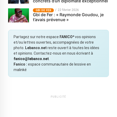
concrets d’un diplomate exceptionnel
22 février 2026
GBI DE FER
Gbi de Fer : « Raymonde Goudou, je
t’avais prévenue »
Partagez sur notre espace
FANICO*
vos opinions
et/ou lettres ouvertes, accompagnées de votre
photo.
Lebanco.net
reste ouvert à toutes les idées
et opinions. Contactez-nous en nous écrivant à
fanico@lebanco.net
.
Fanico :
espace communautaire de lessive en
malinké
PUBLICITÉ