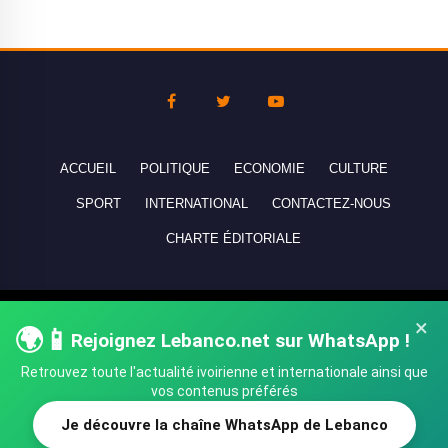
ACCUEIL
POLITIQUE
ECONOMIE
CULTURE
SPORT
INTERNATIONAL
CONTACTEZ-NOUS
CHARTE ÉDITORIALE
Copyright © 2010-2026 lebanco.net - Tous droits de reproduction
×
🌍📱
Rejoignez Lebanco.net sur WhatsApp !
réservés - All rights reserved.
Retrouvez toute l'actualité ivoirienne et internationale ainsi que
vos contenus préférés
Je découvre la chaîne WhatsApp de Lebanco