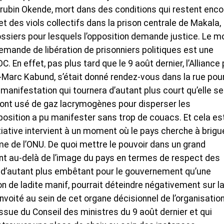
bin Okende, mort dans des conditions qui restent enco
et des viols collectifs dans la prison centrale de Makala,
ossiers pour lesquels l’opposition demande justice. Le m
demande de libération de prisonniers politiques est une
. En effet, pas plus tard que le 9 août dernier, l’Alliance
n-Marc Kabund, s’était donné rendez-vous dans la rue pou
e manifestation qui tournera d’autant plus court qu’elle se
i ont usé de gaz lacrymogènes pour disperser les
pposition a pu manifester sans trop de couacs. Et cela es
tiative intervient à un moment où le pays cherche à brigu
me de l’ONU. De quoi mettre le pouvoir dans un grand
nt au-delà de l’image du pays en termes de respect des
re d’autant plus embêtant pour le gouvernement qu’une
on de ladite manif, pourrait déteindre négativement sur l
voité au sein de cet organe décisionnel de l’organisatio
issue du Conseil des ministres du 9 août dernier et qui