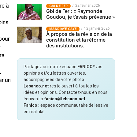
re à
22 février 2026
GBI DE FER
Gbi de Fer : « Raymonde
Goudou, je t’avais prévenue »
oins
12 janvier 2026
MANDIAYE GAYE
À propos de la révision de la
 pour
constitution et la réforme
des institutions.
r
ra
Partagez sur notre espace
FANICO*
vos
t
opinions et/ou lettres ouvertes,
accompagnées de votre photo.
er un
Lebanco.net
reste ouvert à toutes les
idées et opinions. Contactez-nous en nous
écrivant à
fanico@lebanco.net
.
Fanico :
espace communautaire de lessive
en malinké
a
n