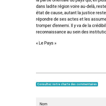
la partie orientale du pays qui, en p
dans ladite région voire au-delà, res
état de cause, autant la justice rest
répondre de ses actes et les assumer,
tromper d’ennemi. Il y va de la crédib
reconnaissance au sein des institutio
« Le Pays »
Consultez notre charte des commentaires
Nom