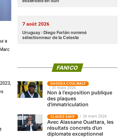
essentiels en Ituri
7 août 2026
Uruguay : Diego Forlán nommé
sélectionneur de la Celeste
ui a
-Marc
FANICO
 2023,
‎DAOUDA COULIBALY
31 mars 2026
ès
Non à l'exposition publique
des plaques
d'immatriculation
26 mars 2026
CLAUDE SAHY
Avec Alassane Ouattara, les
résultats concrets d’un
e
diplomate exceptionnel