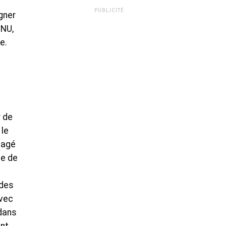
PUBLICITÉ
igner
ONU,
e.
r de
 le
ngagé
me de
 des
avec
dans