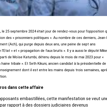
le 25 septembre 2024 était jour de rendez-vous pour l’opposition q
ion des « prisonniers politiques ». Au nombre de ces derniers, Jean
ement (Ach), qui purge depuis deux ans, une peine de sept ans
Etat » et « propagation de faux bruits ». Il y a aussi le député Mike
 parti de Moïse Katumbi, détenu depuis le mois de mai 2023 pour «
a haine tribale ». Et Seth Kikuni, ancien candidat à la présidentielle de
renseignement dont il est entre les mains depuis trois semaines, apr
tion.
gros dans cette affaire
opposants embastillées, cette manifestation se veut un
 par rapport à des dossiers judiciaires devenus