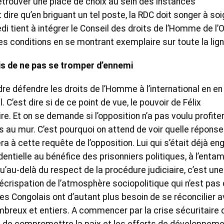
 retrouver une place de choix au sein des instances
 dire qu’en briguant un tel poste, la RDC doit songer à so
di tient à intégrer le Conseil des droits de l’Homme de l’
ir les conditions en se montrant exemplaire sur toute la lign
ais de ne pas se tromper d’ennemi
re défendre les droits de l’Homme à l’international en en
. C’est dire si de ce point de vue, le pouvoir de Félix
e. Et on se demande si l’opposition n’a pas voulu profite
s au mur. C’est pourquoi on attend de voir quelle réponse
ra à cette requête de l’opposition. Lui qui s’était déjà e
ntielle au bénéfice des prisonniers politiques, à l’enta
’au-delà du respect de la procédure judiciaire, c’est une
décrispation de l’atmosphère sociopolitique qui n’est pas
es Congolais ont d’autant plus besoin de se réconcilier 
breux et entiers. A commencer par la crise sécuritaire 