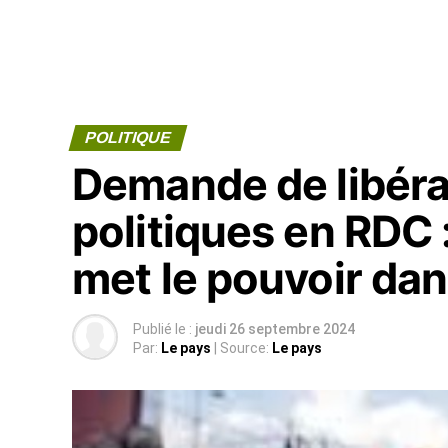
POLITIQUE
Demande de libéra
politiques en RDC 
met le pouvoir da
Publié le :
jeudi 26 septembre 2024
Par:
Le pays
| Source:
Le pays