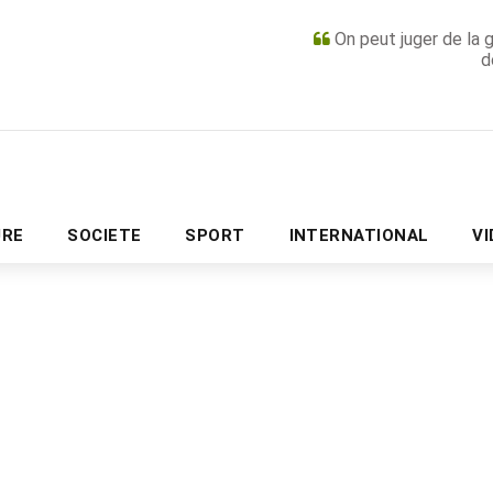
On peut juger de la 
d
PUBLICITÉ
URE
SOCIETE
SPORT
INTERNATIONAL
V