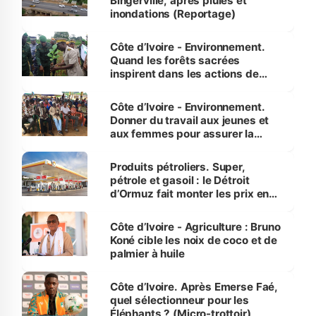
Bingerville, après pluies et
inondations (Reportage)
Côte d’Ivoire - Environnement.
Quand les forêts sacrées
inspirent dans les actions de
reboisement
Côte d’Ivoire - Environnement.
Donner du travail aux jeunes et
aux femmes pour assurer la
protection des espèces
menacées
Produits pétroliers. Super,
pétrole et gasoil : le Détroit
d’Ormuz fait monter les prix en
Côte d’Ivoire
Côte d’Ivoire - Agriculture : Bruno
Koné cible les noix de coco et de
palmier à huile
Côte d’Ivoire. Après Emerse Faé,
quel sélectionneur pour les
Éléphants ? (Micro-trottoir)