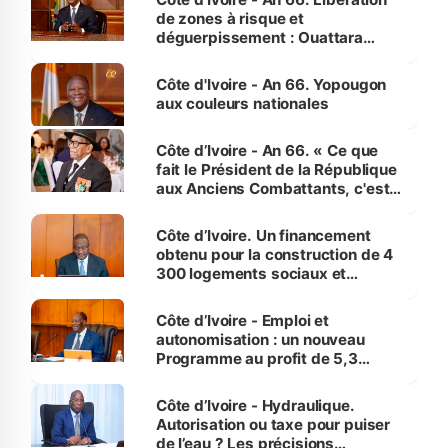
de zones à risque et
déguerpissement : Ouattara
assure du « strict respect de
l'Etat de droit pour préserver les
Côte d'Ivoire - An 66. Yopougon
vies humaines »
aux couleurs nationales
Côte d’Ivoire - An 66. « Ce que
fait le Président de la République
aux Anciens Combattants, c'est
inédit » (Cne Yassoungo Koné ®)
Côte d’Ivoire. Un financement
obtenu pour la construction de 4
300 logements sociaux et
économiques à Abidjan, Bouaké
et Yamoussoukro
Côte d’Ivoire - Emploi et
autonomisation : un nouveau
Programme au profit de 5,3
millions de jeunes
Côte d’Ivoire - Hydraulique.
Autorisation ou taxe pour puiser
de l’eau ? Les précisions