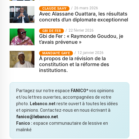
26 mars 2026
CLAUDE SAHY
Avec Alassane Ouattara, les résultats
concrets d’un diplomate exceptionnel
22 février 2026
GBI DE FER
Gbi de Fer : « Raymonde Goudou, je
t’avais prévenue »
12 janvier 2026
MANDIAYE GAYE
À propos de la révision de la
constitution et la réforme des
institutions.
Partagez sur notre espace
FANICO*
vos opinions
et/ou lettres ouvertes, accompagnées de votre
photo.
Lebanco.net
reste ouvert à toutes les idées
et opinions. Contactez-nous en nous écrivant à
fanico@lebanco.net
.
Fanico :
espace communautaire de lessive en
malinké