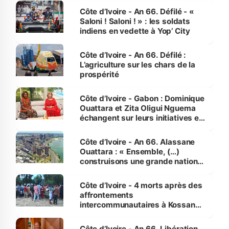
Côte d’Ivoire - An 66. Défilé - «
Saloni ! Saloni ! » : les soldats
indiens en vedette à Yop’ City
Côte d’Ivoire - An 66. Défilé :
L’agriculture sur les chars de la
prospérité
Côte d’Ivoire - Gabon : Dominique
Ouattara et Zita Oligui Nguema
échangent sur leurs initiatives en
faveur des femmes et des
enfants
Côte d’Ivoire - An 66. Alassane
Ouattara : « Ensemble, (…)
construisons une grande nation
pour nous-mêmes et pour les
générations futures »
Côte d’Ivoire - 4 morts après des
affrontements
intercommunautaires à Kossandji
(Alepé) - Notre correspondant au
milieu des sinistrés
Côte d’Ivoire - An 66. Libération