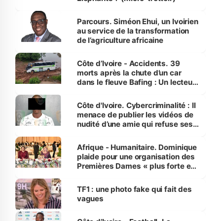
Parcours. Siméon Ehui, un Ivoirien
au service de la transformation
de l’agriculture africaine
Côte d’Ivoire - Accidents. 39
morts après la chute d’un car
dans le fleuve Bafing : Un lecteur
dénonce la légèreté du ministère
des Transports
Côte d'Ivoire. Cybercriminalité : Il
menace de publier les vidéos de
nudité d’une amie qui refuse ses
avances
Afrique - Humanitaire. Dominique
plaide pour une organisation des
Premières Dames « plus forte et
influente, dont l'impact s'affirme
sur la scène internationale »
TF1 : une photo fake qui fait des
vagues