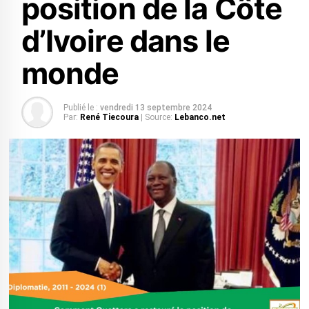
position de la Côte
d’Ivoire dans le
monde
Publié le :
vendredi 13 septembre 2024
Par:
René Tiecoura
| Source:
Lebanco.net