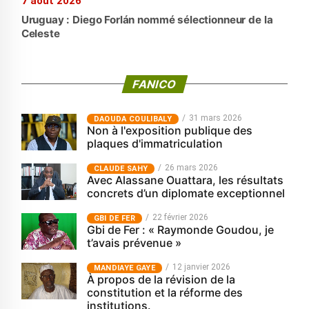
7 août 2026
Uruguay : Diego Forlán nommé sélectionneur de la
Celeste
FANICO
31 mars 2026
‎DAOUDA COULIBALY
Non à l'exposition publique des
plaques d'immatriculation
26 mars 2026
CLAUDE SAHY
Avec Alassane Ouattara, les résultats
concrets d’un diplomate exceptionnel
22 février 2026
GBI DE FER
Gbi de Fer : « Raymonde Goudou, je
t’avais prévenue »
12 janvier 2026
MANDIAYE GAYE
À propos de la révision de la
constitution et la réforme des
institutions.