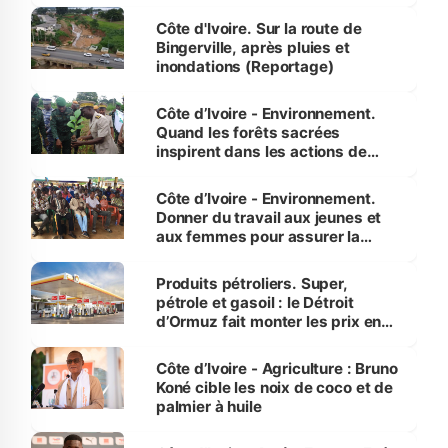
compétence et l’intégrité »
(Alassane Ouattara
Côte d'Ivoire. Sur la route de
Bingerville, après pluies et
inondations (Reportage)
Côte d’Ivoire - Environnement.
Quand les forêts sacrées
inspirent dans les actions de
reboisement
Côte d’Ivoire - Environnement.
Donner du travail aux jeunes et
aux femmes pour assurer la
protection des espèces
menacées
Produits pétroliers. Super,
pétrole et gasoil : le Détroit
d’Ormuz fait monter les prix en
Côte d’Ivoire
Côte d’Ivoire - Agriculture : Bruno
Koné cible les noix de coco et de
palmier à huile