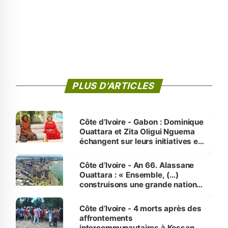
PLUS D'ARTICLES
Côte d’Ivoire - Gabon : Dominique
Ouattara et Zita Oligui Nguema
échangent sur leurs initiatives en
faveur des femmes et des
enfants
Côte d’Ivoire - An 66. Alassane
Ouattara : « Ensemble, (…)
construisons une grande nation
pour nous-mêmes et pour les
générations futures »
Côte d’Ivoire - 4 morts après des
affrontements
intercommunautaires à Kossandji