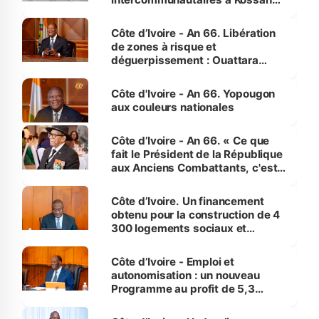
(Alepé) - Notre correspondant au
milieu des sinistrés
Côte d’Ivoire - An 66. Libération
de zones à risque et
déguerpissement : Ouattara
assure du « strict respect de
l'Etat de droit pour préserver les
Côte d'Ivoire - An 66. Yopougon
vies humaines »
aux couleurs nationales
Côte d’Ivoire - An 66. « Ce que
fait le Président de la République
aux Anciens Combattants, c'est
inédit » (Cne Yassoungo Koné ®)
Côte d’Ivoire. Un financement
obtenu pour la construction de 4
300 logements sociaux et
économiques à Abidjan, Bouaké
et Yamoussoukro
Côte d’Ivoire - Emploi et
autonomisation : un nouveau
Programme au profit de 5,3
millions de jeunes