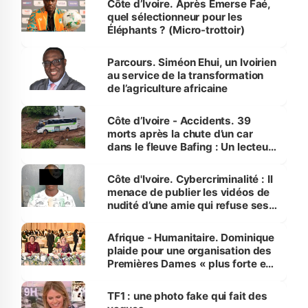
Côte d’Ivoire. Après Emerse Faé,
quel sélectionneur pour les
Éléphants ? (Micro-trottoir)
Parcours. Siméon Ehui, un Ivoirien
au service de la transformation
de l’agriculture africaine
Côte d’Ivoire - Accidents. 39
morts après la chute d’un car
dans le fleuve Bafing : Un lecteur
dénonce la légèreté du ministère
des Transports
Côte d'Ivoire. Cybercriminalité : Il
menace de publier les vidéos de
nudité d’une amie qui refuse ses
avances
Afrique - Humanitaire. Dominique
plaide pour une organisation des
Premières Dames « plus forte et
influente, dont l'impact s'affirme
sur la scène internationale »
TF1 : une photo fake qui fait des