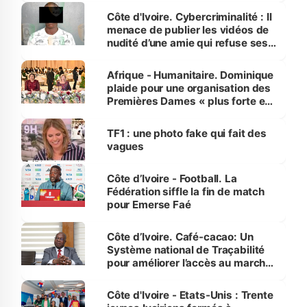
des Transports
Côte d'Ivoire. Cybercriminalité : Il
menace de publier les vidéos de
nudité d’une amie qui refuse ses
avances
Afrique - Humanitaire. Dominique
plaide pour une organisation des
Premières Dames « plus forte et
influente, dont l'impact s'affirme
sur la scène internationale »
TF1 : une photo fake qui fait des
vagues
Côte d’Ivoire - Football. La
Fédération siffle la fin de match
pour Emerse Faé
Côte d’Ivoire. Café-cacao: Un
Système national de Traçabilité
pour améliorer l’accès au marché
international
Côte d'Ivoire - Etats-Unis : Trente