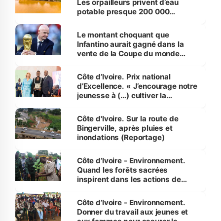
Les orpailleurs privent d’eau
potable presque 200 000
habitants autour d’Agboville
Le montant choquant que
Infantino aurait gagné dans la
vente de la Coupe du monde
révélé
Côte d’Ivoire. Prix national
d’Excellence. « J’encourage notre
jeunesse à (…) cultiver la
compétence et l’intégrité »
(Alassane Ouattara
Côte d'Ivoire. Sur la route de
Bingerville, après pluies et
inondations (Reportage)
Côte d’Ivoire - Environnement.
Quand les forêts sacrées
inspirent dans les actions de
reboisement
Côte d’Ivoire - Environnement.
Donner du travail aux jeunes et