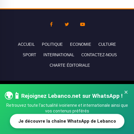
ACCUEIL
POLITIQUE
ECONOMIE
CULTURE
SPORT
INTERNATIONAL
CONTACTEZ-NOUS
CHARTE ÉDITORIALE
Copyright © 2010-2026 lebanco.net - Tous droits de reproduction
×
🌍📱
réservés - All rights reserved.
Rejoignez Lebanco.net sur WhatsApp !
Retrouvez toute l'actualité ivoirienne et internationale ainsi que
vos contenus préférés
Je découvre la chaîne WhatsApp de Lebanco
SHARE
TWEET