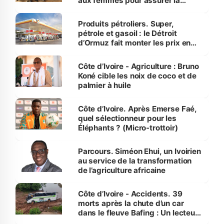
aux femmes pour assurer la
protection des espèces
menacées
Produits pétroliers. Super,
pétrole et gasoil : le Détroit
d’Ormuz fait monter les prix en
Côte d’Ivoire
Côte d’Ivoire - Agriculture : Bruno
Koné cible les noix de coco et de
palmier à huile
Côte d’Ivoire. Après Emerse Faé,
quel sélectionneur pour les
Éléphants ? (Micro-trottoir)
Parcours. Siméon Ehui, un Ivoirien
au service de la transformation
de l’agriculture africaine
Côte d’Ivoire - Accidents. 39
morts après la chute d’un car
dans le fleuve Bafing : Un lecteur
dénonce la légèreté du ministère