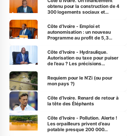
Côte d’Ivoire. Un financement
obtenu pour la construction de 4
300 logements sociaux et
économiques à Abidjan, Bouaké
et Yamoussoukro
Côte d’Ivoire - Emploi et
autonomisation : un nouveau
Programme au profit de 5,3
millions de jeunes
Côte d’Ivoire - Hydraulique.
Autorisation ou taxe pour puiser
de l’eau ? Les précisions
d’Assahoré
Requiem pour le N’Zi (ou pour
mon pays ?)
Côte d’Ivoire. Renard de retour à
la tête des Éléphants
Côte d’Ivoire - Pollution. Alerte !
Les orpailleurs privent d’eau
potable presque 200 000
habitants autour d’Agboville