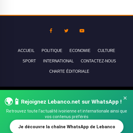
ACCUEIL
POLITIQUE
ECONOMIE
CULTURE
SPORT
INTERNATIONAL
CONTACTEZ-NOUS
CHARTE ÉDITORIALE
Copyright © 2010-2026 lebanco.net - Tous droits de reproduction
×
🌍📱
Rejoignez Lebanco.net sur WhatsApp !
réservés - All rights reserved.
Retrouvez toute l'actualité ivoirienne et internationale ainsi que
vos contenus préférés
Je découvre la chaîne WhatsApp de Lebanco