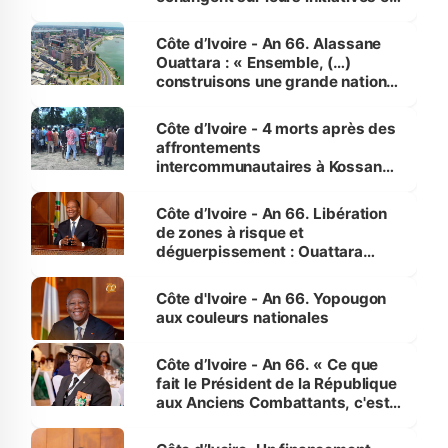
faveur des femmes et des
enfants
Côte d’Ivoire - An 66. Alassane
Ouattara : « Ensemble, (…)
construisons une grande nation
pour nous-mêmes et pour les
générations futures »
Côte d’Ivoire - 4 morts après des
affrontements
intercommunautaires à Kossandji
(Alepé) - Notre correspondant au
milieu des sinistrés
Côte d’Ivoire - An 66. Libération
de zones à risque et
déguerpissement : Ouattara
assure du « strict respect de
l'Etat de droit pour préserver les
Côte d'Ivoire - An 66. Yopougon
vies humaines »
aux couleurs nationales
Côte d’Ivoire - An 66. « Ce que
fait le Président de la République
aux Anciens Combattants, c'est
inédit » (Cne Yassoungo Koné ®)