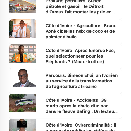
Produits pétroliers. Super,
pétrole et gasoil : le Détroit
d’Ormuz fait monter les prix en
Côte d’Ivoire
Côte d’Ivoire - Agriculture : Bruno
Koné cible les noix de coco et de
palmier à huile
Côte d’Ivoire. Après Emerse Faé,
quel sélectionneur pour les
Éléphants ? (Micro-trottoir)
Parcours. Siméon Ehui, un Ivoirien
au service de la transformation
de l’agriculture africaine
Côte d’Ivoire - Accidents. 39
morts après la chute d’un car
dans le fleuve Bafing : Un lecteur
dénonce la légèreté du ministère
des Transports
Côte d'Ivoire. Cybercriminalité : Il
menace de publier les vidéos de