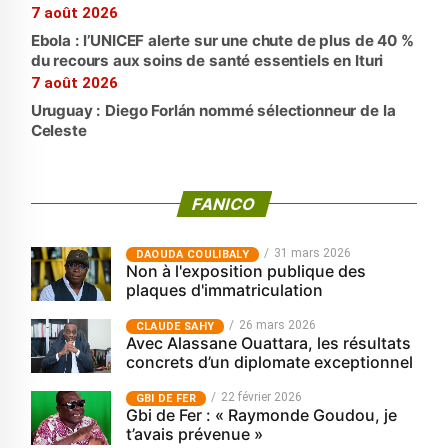
7 août 2026
Ebola : l’UNICEF alerte sur une chute de plus de 40 %
du recours aux soins de santé essentiels en Ituri
7 août 2026
Uruguay : Diego Forlán nommé sélectionneur de la
Celeste
FANICO
31 mars 2026
‎DAOUDA COULIBALY
Non à l'exposition publique des
plaques d'immatriculation
26 mars 2026
CLAUDE SAHY
Avec Alassane Ouattara, les résultats
concrets d’un diplomate exceptionnel
22 février 2026
GBI DE FER
Gbi de Fer : « Raymonde Goudou, je
t’avais prévenue »