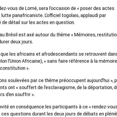
ndez-vous de Lomé, sera l’occasion de « poser des actes
lutte panafricaniste. L’officiel togolais, applaudi par
 de détail sur les actes en question.
au Brésil est axé autour du thème « Mémoires, restitutio
durer deux jours.
 que les africains et afrodescendants se retrouvent dans
lon l’Union Africaine), « sans faire référence à la mémoire
econstitution ».
tions soulevées par ce thème préoccupent aujourd’hui », 
nts ont « souffert de l’esclavagisme, de la déportation, 
s d’en souffrir ».
invité en conséquence les participants à ce « rendez-vou
 à ces questions durant les deux jours de débats en pléni