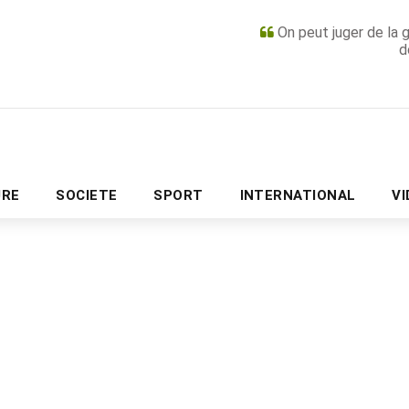
On peut juger de la 
d
PUBLICITÉ
URE
SOCIETE
SPORT
INTERNATIONAL
V