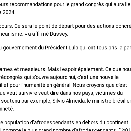
eurs recommandations pour le grand congrès qui aura lie
e 2024.
iscours. Ce sera le point de départ pour des actions concr
ricanisme. » a affirmé Dussey.
u gouvernement du Président Lula qui ont tous pris la pa
dames et messieurs. Mais l’espoir également. Ce que no
récongrès qui s’ouvre aujourd’hui, c’est une nouvelle
ésil et pour l’humanité en général. Nous croyons que c’est
e veut survivre veut dire dans nos pays, victimes du
 soutenu par exemple, Silvio Almeida, le ministre brésilie
nneté.
ade population d’afrodescendants en dehors du continent
 qui compte le plus grand nombre d’afrodescendants. D’où 