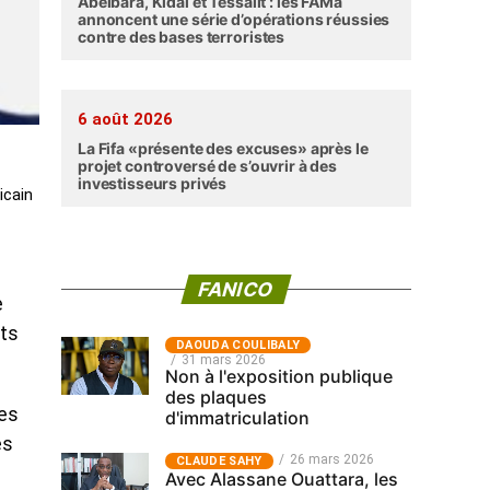
Abéibara, Kidal et Tessalit : les FAMa
annoncent une série d’opérations réussies
contre des bases terroristes
6 août 2026
La Fifa «présente des excuses» après le
projet controversé de s’ouvrir à des
investisseurs privés
icain
FANICO
e
nts
‎DAOUDA COULIBALY
31 mars 2026
Non à l'exposition publique
des plaques
des
d'immatriculation
ès
26 mars 2026
CLAUDE SAHY
Avec Alassane Ouattara, les