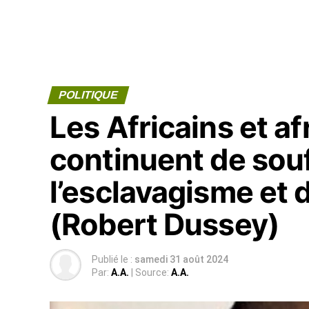
POLITIQUE
Les Africains et 
continuent de souf
l’esclavagisme et 
(Robert Dussey)
Publié le :
samedi 31 août 2024
Par:
A.A.
| Source:
A.A.