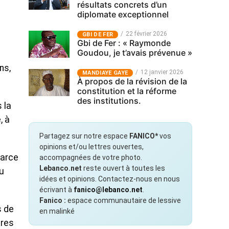
résultats concrets d’un
diplomate exceptionnel
22 février 2026
GBI DE FER
Gbi de Fer : « Raymonde
Goudou, je t’avais prévenue »
ns,
12 janvier 2026
MANDIAYE GAYE
À propos de la révision de la
constitution et la réforme
des institutions.
 la
, à
Partagez sur notre espace
FANICO*
vos
opinions et/ou lettres ouvertes,
parce
accompagnées de votre photo.
Lebanco.net
reste ouvert à toutes les
du
idées et opinions. Contactez-nous en nous
écrivant à
fanico@lebanco.net
.
Fanico :
espace communautaire de lessive
s de
en malinké
ères