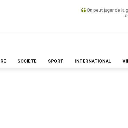
On peut juger de la 
d
PUBLICITÉ
URE
SOCIETE
SPORT
INTERNATIONAL
V