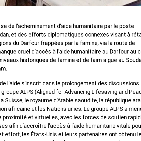
prise de l’acheminement d’aide humanitaire par le poste
udan, et des efforts diplomatiques connexes visant à réta
gions du Darfour frappées par la famine, via la route de
manque cruel d’accès à l’aide humanitaire au Darfour au 
 niveaux historiques de famine et de faim aiguë au Souda
am.
 l’aide s’inscrit dans le prolongement des discussions
 groupe ALPS (Aligned for Advancing Lifesaving and Peac
la Suisse, le royaume d’Arabie saoudite, la république ar
Union africaine et les Nations unies. Le groupe ALPS a men
 proximité et virtuelles, avec les forces de soutien rapi
s afin d’accroître l’accès à l’aide humanitaire vitale pou
t effort, les États-Unis et leurs partenaires ont obtenu l