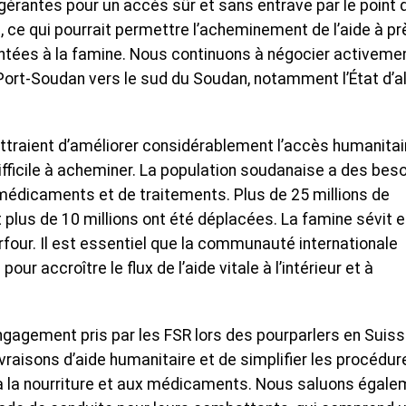
gérantes pour un accès sûr et sans entrave par le point 
 ce qui pourrait permettre l’acheminement de l’aide à pr
ontées à la famine. Nous continuons à négocier activeme
Port-Soudan vers le sud du Soudan, notamment l’État d’al
ettraient d’améliorer considérablement l’accès humanitai
ifficile à acheminer. La population soudanaise a des bes
 médicaments et de traitements. Plus de 25 millions de
plus de 10 millions ont été déplacées. La famine sévit e
four. Il est essentiel que la communauté internationale
pour accroître le flux de l’aide vitale à l’intérieur et à
ngagement pris par les FSR lors des pourparlers en Suis
ivraisons d’aide humanitaire et de simplifier les procédur
 à la nourriture et aux médicaments. Nous saluons égal