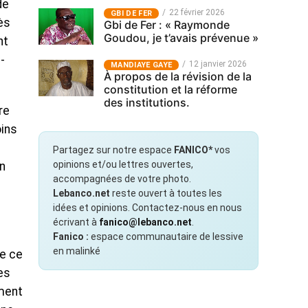
de
22 février 2026
GBI DE FER
ès
Gbi de Fer : « Raymonde
Goudou, je t’avais prévenue »
nt
-
12 janvier 2026
MANDIAYE GAYE
À propos de la révision de la
constitution et la réforme
des institutions.
re
oins
Partagez sur notre espace
FANICO*
vos
opinions et/ou lettres ouvertes,
n
accompagnées de votre photo.
Lebanco.net
reste ouvert à toutes les
idées et opinions. Contactez-nous en nous
écrivant à
fanico@lebanco.net
.
Fanico :
espace communautaire de lessive
en malinké
se ce
es
ement