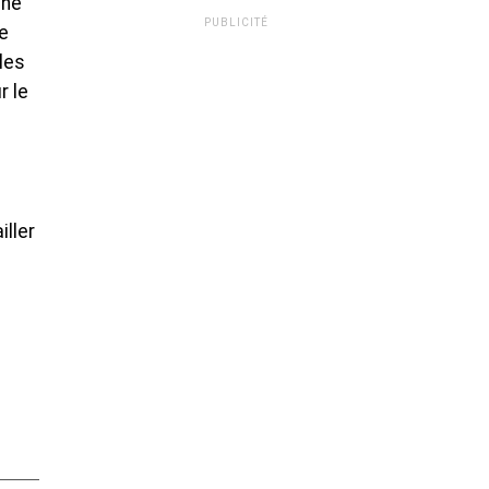
une
PUBLICITÉ
e
les
r le
iller