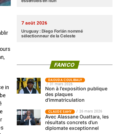
essentiels en Ituri
7 août 2026
Uruguay : Diego Forlán nommé
blir
sélectionneur de la Celeste
cours
n,
FANICO
‎DAOUDA COULIBALY
31 mars 2026
e in
Non à l'exposition publique
des plaques
abe
d'immatriculation
é
de
26 mars 2026
CLAUDE SAHY
Avec Alassane Ouattara, les
r
résultats concrets d’un
es
diplomate exceptionnel