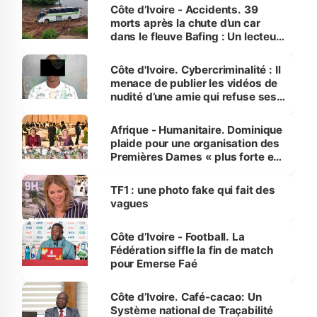
Côte d’Ivoire - Accidents. 39
morts après la chute d’un car
dans le fleuve Bafing : Un lecteur
dénonce la légèreté du ministère
des Transports
Côte d'Ivoire. Cybercriminalité : Il
menace de publier les vidéos de
nudité d’une amie qui refuse ses
avances
Afrique - Humanitaire. Dominique
plaide pour une organisation des
Premières Dames « plus forte et
influente, dont l'impact s'affirme
sur la scène internationale »
TF1 : une photo fake qui fait des
vagues
Côte d’Ivoire - Football. La
Fédération siffle la fin de match
pour Emerse Faé
Côte d’Ivoire. Café-cacao: Un
Système national de Traçabilité