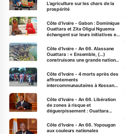
L’agriculture sur les chars de la
prospérité
Côte d’Ivoire - Gabon : Dominique
Ouattara et Zita Oligui Nguema
échangent sur leurs initiatives en
faveur des femmes et des
enfants
Côte d’Ivoire - An 66. Alassane
Ouattara : « Ensemble, (…)
construisons une grande nation
pour nous-mêmes et pour les
générations futures »
Côte d’Ivoire - 4 morts après des
affrontements
intercommunautaires à Kossandji
(Alepé) - Notre correspondant au
milieu des sinistrés
Côte d’Ivoire - An 66. Libération
de zones à risque et
déguerpissement : Ouattara
assure du « strict respect de
l'Etat de droit pour préserver les
Côte d'Ivoire - An 66. Yopougon
vies humaines »
aux couleurs nationales