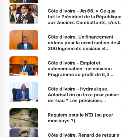
Côte d’Ivoire - An 66. « Ce que
fait le Président de la République
aux Anciens Combattants, c'est
inédit » (Cne Yassoungo Koné ®)
Côte d’Ivoire. Un financement
obtenu pour la construction de 4
300 logements sociaux et
économiques à Abidjan, Bouaké
et Yamoussoukro
Côte d’Ivoire - Emploi et
autonomisation : un nouveau
Programme au profit de 5,3
millions de jeunes
Côte d’Ivoire - Hydraulique.
Autorisation ou taxe pour puiser
de l’eau ? Les précisions
d’Assahoré
Requiem pour le N’Zi (ou pour
mon pays ?)
Côte d’Ivoire. Renard de retour à