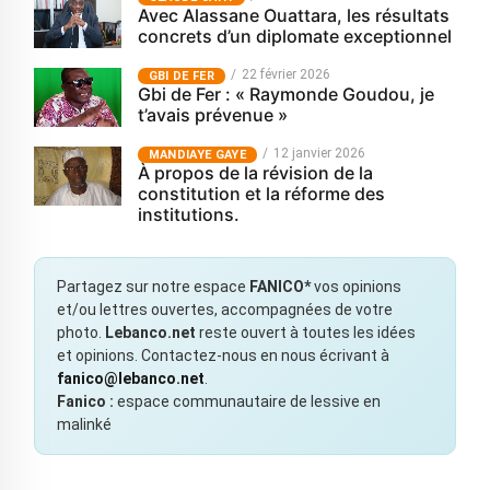
Avec Alassane Ouattara, les résultats
concrets d’un diplomate exceptionnel
22 février 2026
GBI DE FER
Gbi de Fer : « Raymonde Goudou, je
t’avais prévenue »
12 janvier 2026
MANDIAYE GAYE
À propos de la révision de la
constitution et la réforme des
institutions.
Partagez sur notre espace
FANICO*
vos opinions
et/ou lettres ouvertes, accompagnées de votre
photo.
Lebanco.net
reste ouvert à toutes les idées
et opinions. Contactez-nous en nous écrivant à
fanico@lebanco.net
.
Fanico :
espace communautaire de lessive en
malinké