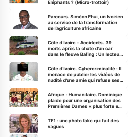
Éléphants ? (Micro-trottoir)
Parcours. Siméon Ehui, un Ivoirien
au service de la transformation
de l’agriculture africaine
Côte d’Ivoire - Accidents. 39
morts après la chute d’un car
dans le fleuve Bafing : Un lecteur
dénonce la légèreté du ministère
des Transports
Côte d'Ivoire. Cybercriminalité : Il
menace de publier les vidéos de
nudité d’une amie qui refuse ses
avances
Afrique - Humanitaire. Dominique
plaide pour une organisation des
Premières Dames « plus forte et
influente, dont l'impact s'affirme
sur la scène internationale »
TF1 : une photo fake qui fait des
vagues