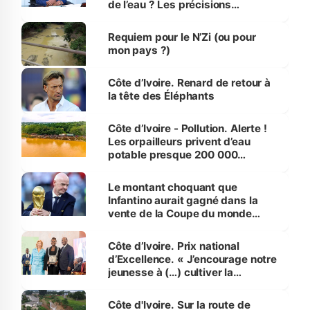
de l’eau ? Les précisions
d’Assahoré
Requiem pour le N’Zi (ou pour
mon pays ?)
Côte d’Ivoire. Renard de retour à
la tête des Éléphants
Côte d’Ivoire - Pollution. Alerte !
Les orpailleurs privent d’eau
potable presque 200 000
habitants autour d’Agboville
Le montant choquant que
Infantino aurait gagné dans la
vente de la Coupe du monde
révélé
Côte d’Ivoire. Prix national
d’Excellence. « J’encourage notre
jeunesse à (…) cultiver la
compétence et l’intégrité »
(Alassane Ouattara
Côte d'Ivoire. Sur la route de