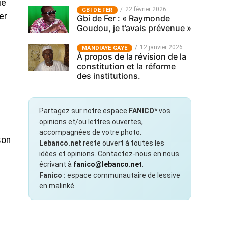
ue
22 février 2026
GBI DE FER
er
Gbi de Fer : « Raymonde
Goudou, je t’avais prévenue »
12 janvier 2026
MANDIAYE GAYE
À propos de la révision de la
constitution et la réforme
des institutions.
Partagez sur notre espace
FANICO*
vos
opinions et/ou lettres ouvertes,
accompagnées de votre photo.
son
Lebanco.net
reste ouvert à toutes les
idées et opinions. Contactez-nous en nous
écrivant à
fanico@lebanco.net
.
Fanico :
espace communautaire de lessive
en malinké