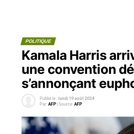
POLITIQUE
Kamala Harris arri
une convention d
s’annonçant euph
Publié le :
lundi 19 août 2024
Par:
AFP
| Source:
AFP