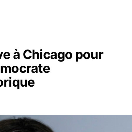
ve à Chicago pour
émocrate
orique