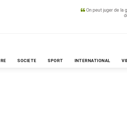
On peut juger de la 
d
PUBLICITÉ
URE
SOCIETE
SPORT
INTERNATIONAL
V