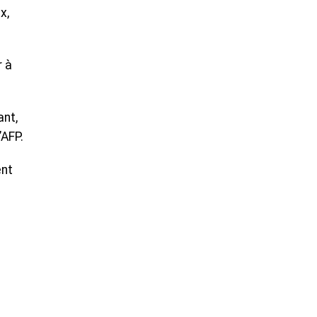
x,
r à
ant,
’AFP.
ent