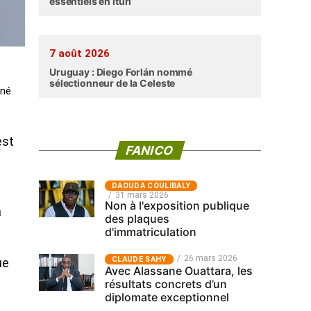
essentiels en Ituri
7 août 2026
Uruguay : Diego Forlán nommé
sélectionneur de la Celeste
nné
est
FANICO
‎DAOUDA COULIBALY
31 mars 2026
Non à l'exposition publique
a
des plaques
d'immatriculation
26 mars 2026
CLAUDE SAHY
ue
Avec Alassane Ouattara, les
résultats concrets d’un
diplomate exceptionnel