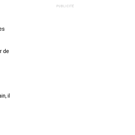
PUBLICITÉ
ues
r de
n, il