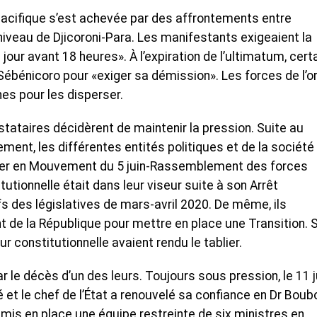
cifique s’est achevée par des affrontements entre
niveau de Djicoroni-Para. Les manifestants exigeaient la
our avant 18 heures». À l’expiration de l’ultimatum, cert
 Sébénicoro pour «exiger sa démission». Les forces de l’o
es pour les disperser.
tataires décidèrent de maintenir la pression. Suite au
ent, les différentes entités politiques et de la société
ituer en Mouvement du 5 juin-Rassemblement des forces
utionnelle était dans leur viseur suite à son Arrêt
fs des législatives de mars-avril 2020. De même, ils
t de la République pour mettre en place une Transition. 
 constitutionnelle avaient rendu le tablier.
 le décès d’un des leurs. Toujours sous pression, le 11 j
et le chef de l’État a renouvelé sa confiance en Dr Boub
mis en place une équipe restreinte de six ministres en