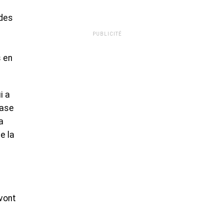
 des
PUBLICITÉ
s en
i a
vase
a
e la
vont