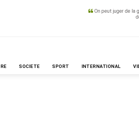
On peut juger de la 
d
PUBLICITÉ
URE
SOCIETE
SPORT
INTERNATIONAL
V