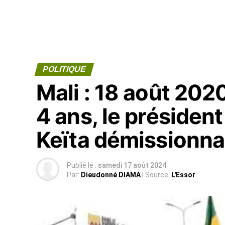
POLITIQUE
Mali : 18 août 2020
4 ans, le présiden
Keïta démissionna
Publié le :
samedi 17 août 2024
Par:
Dieudonné DIAMA
| Source:
L'Essor