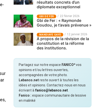
résultats concrets d’un
e-
diplomate exceptionnel
22 février 2026
GBI DE FER
Gbi de Fer : « Raymonde
Goudou, je t’avais prévenue »
12 janvier 2026
MANDIAYE GAYE
À propos de la révision de la
constitution et la réforme
des institutions.
Partagez sur notre espace
FANICO*
vos
opinions et/ou lettres ouvertes,
sur
accompagnées de votre photo.
par
Lebanco.net
reste ouvert à toutes les
idées et opinions. Contactez-nous en nous
écrivant à
fanico@lebanco.net
.
Fanico :
espace communautaire de lessive
es,
en malinké