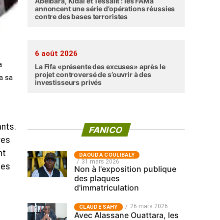
Abéibara, Kidal et Tessalit : les FAMa
annoncent une série d’opérations réussies
contre des bases terroristes
6 août 2026
a
La Fifa «présente des excuses» après le
projet controversé de s’ouvrir à des
 a sa
investisseurs privés
ants.
FANICO
res
nt
‎DAOUDA COULIBALY
31 mars 2026
des
Non à l'exposition publique
des plaques
d'immatriculation
26 mars 2026
CLAUDE SAHY
Avec Alassane Ouattara, les