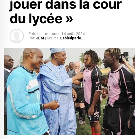
jouer dans la cour
du lycée »
Publié le :
mercredi 14 août 2024
Par:
JBM
| Source:
Lebledparle.