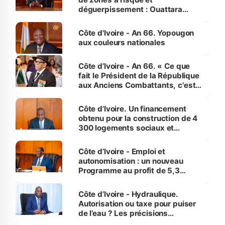
déguerpissement : Ouattara
assure du « strict respect de
l'Etat de droit pour préserver les
Côte d'Ivoire - An 66. Yopougon
vies humaines »
aux couleurs nationales
Côte d’Ivoire - An 66. « Ce que
fait le Président de la République
aux Anciens Combattants, c'est
inédit » (Cne Yassoungo Koné ®)
Côte d’Ivoire. Un financement
obtenu pour la construction de 4
300 logements sociaux et
économiques à Abidjan, Bouaké
et Yamoussoukro
Côte d’Ivoire - Emploi et
autonomisation : un nouveau
Programme au profit de 5,3
millions de jeunes
Côte d’Ivoire - Hydraulique.
Autorisation ou taxe pour puiser
de l’eau ? Les précisions
d’Assahoré