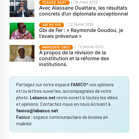
26 mars 2026
CLAUDE SAHY
Avec Alassane Ouattara, les résultats
concrets d’un diplomate exceptionnel
22 février 2026
GBI DE FER
Gbi de Fer : « Raymonde Goudou, je
t’avais prévenue »
12 janvier 2026
MANDIAYE GAYE
À propos de la révision de la
constitution et la réforme des
institutions.
Partagez sur notre espace
FANICO*
vos opinions
et/ou lettres ouvertes, accompagnées de votre
photo.
Lebanco.net
reste ouvert à toutes les idées
et opinions. Contactez-nous en nous écrivant à
fanico@lebanco.net
.
Fanico :
espace communautaire de lessive en
malinké