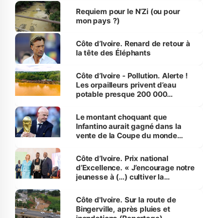
Requiem pour le N’Zi (ou pour
mon pays ?)
Côte d’Ivoire. Renard de retour à
la tête des Éléphants
Côte d’Ivoire - Pollution. Alerte !
Les orpailleurs privent d’eau
potable presque 200 000
habitants autour d’Agboville
Le montant choquant que
Infantino aurait gagné dans la
vente de la Coupe du monde
révélé
Côte d’Ivoire. Prix national
d’Excellence. « J’encourage notre
jeunesse à (…) cultiver la
compétence et l’intégrité »
(Alassane Ouattara
Côte d'Ivoire. Sur la route de
Bingerville, après pluies et