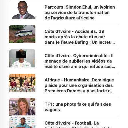
Parcours. Siméon Ehui, un Ivoirien
au service de la transformation
de l’agriculture africaine
Côte d’Ivoire - Accidents. 39
morts après la chute d’un car
dans le fleuve Bafing : Un lecteur
dénonce la légèreté du ministère
des Transports
Côte d'Ivoire. Cybercriminalité : Il
menace de publier les vidéos de
nudité d’une amie qui refuse ses
avances
Afrique - Humanitaire. Dominique
plaide pour une organisation des
Premières Dames « plus forte et
influente, dont l'impact s'affirme
sur la scène internationale »
TF1 : une photo fake qui fait des
vagues
Côte d’Ivoire - Football. La