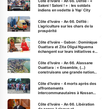
Côte d’Ivoire - An 66. Défilé - «
Saloni ! Saloni ! » : les soldats
indiens en vedette à Yop’ City
Côte d’Ivoire - An 66. Défilé :
L’agriculture sur les chars de la
prospérité
Côte d’Ivoire - Gabon : Dominique
Ouattara et Zita Oligui Nguema
échangent sur leurs initiatives en
faveur des femmes et des
enfants
Côte d’Ivoire - An 66. Alassane
Ouattara : « Ensemble, (…)
construisons une grande nation
pour nous-mêmes et pour les
générations futures »
Côte d’Ivoire - 4 morts après des
affrontements
intercommunautaires à Kossandji
(Alepé) - Notre correspondant au
milieu des sinistrés
Côte d’Ivoire - An 66. Libération
de zones à risque et