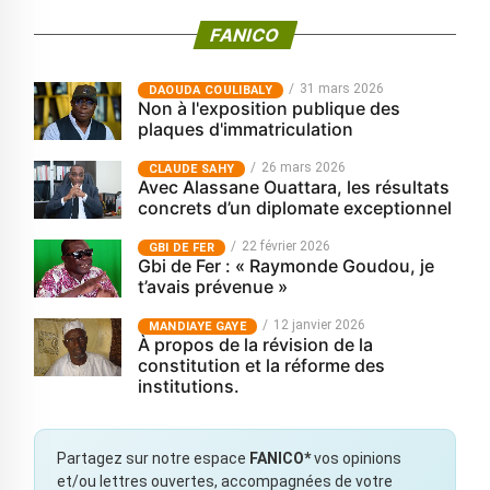
FANICO
31 mars 2026
‎DAOUDA COULIBALY
Non à l'exposition publique des
plaques d'immatriculation
26 mars 2026
CLAUDE SAHY
Avec Alassane Ouattara, les résultats
concrets d’un diplomate exceptionnel
22 février 2026
GBI DE FER
Gbi de Fer : « Raymonde Goudou, je
t’avais prévenue »
12 janvier 2026
MANDIAYE GAYE
À propos de la révision de la
constitution et la réforme des
institutions.
Partagez sur notre espace
FANICO*
vos opinions
et/ou lettres ouvertes, accompagnées de votre