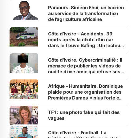
Parcours. Siméon Ehui, un Ivoirien
au service de la transformation
de l’agriculture africaine
Côte d’Ivoire - Accidents. 39
morts après la chute d’un car
dans le fleuve Bafing : Un lecteur
dénonce la légèreté du ministère
des Transports
Côte d'Ivoire. Cybercriminalité : Il
menace de publier les vidéos de
nudité d’une amie qui refuse ses
avances
Afrique - Humanitaire. Dominique
plaide pour une organisation des
Premières Dames « plus forte et
influente, dont l'impact s'affirme
sur la scène internationale »
TF1 : une photo fake qui fait des
vagues
Côte d’Ivoire - Football. La