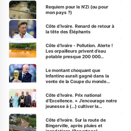
Requiem pour le N’Zi (ou pour
mon pays ?)
Côte d’Ivoire. Renard de retour à
la tête des Éléphants
Côte d’Ivoire - Pollution. Alerte !
Les orpailleurs privent d’eau
potable presque 200 000
habitants autour d’Agboville
Le montant choquant que
Infantino aurait gagné dans la
vente de la Coupe du monde
révélé
Côte d’Ivoire. Prix national
d’Excellence. « J’encourage notre
jeunesse à (…) cultiver la
compétence et l’intégrité »
(Alassane Ouattara
Côte d'Ivoire. Sur la route de
Bingerville, après pluies et