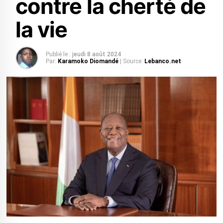
contre la cherté de
la vie
Publié le :
jeudi 8 août 2024
Par:
Karamoko Diomandé
| Source:
Lebanco.net