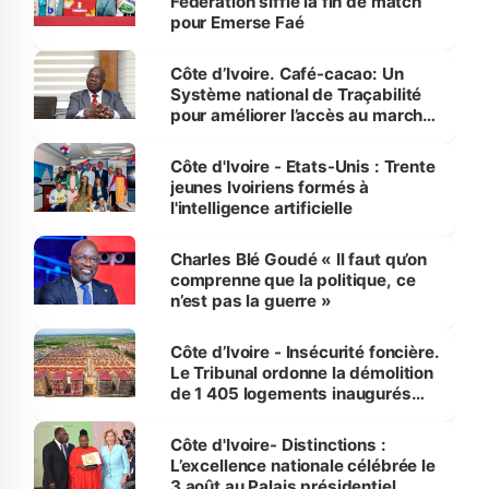
Fédération siffle la fin de match
pour Emerse Faé
Côte d’Ivoire. Café-cacao: Un
Système national de Traçabilité
pour améliorer l’accès au marché
international
Côte d'Ivoire - Etats-Unis : Trente
jeunes Ivoiriens formés à
l'intelligence artificielle
Charles Blé Goudé « Il faut qu’on
comprenne que la politique, ce
n’est pas la guerre »
Côte d’Ivoire - Insécurité foncière.
Le Tribunal ordonne la démolition
de 1 405 logements inaugurés
par le Premier ministre à Grand-
Bassam
Côte d'Ivoire- Distinctions :
L’excellence nationale célébrée le
3 août au Palais présidentiel