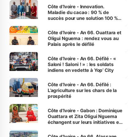
Côte d’Ivoire - Innovation.
Maladie du cacao : 90 % de
succès pour une solution 100 %
made in Côte d'Ivoire
Côte d’Ivoire - An 66. Ouattara et
Oligui Nguema : rendez vous au
Palais après le défilé
Côte d’Ivoire - An 66. Défilé - «
Saloni ! Saloni ! » : les soldats
indiens en vedette à Yop’ City
Côte d’Ivoire - An 66. Défilé :
L’agriculture sur les chars de la
prospérité
Côte d’Ivoire - Gabon : Dominique
Ouattara et Zita Oligui Nguema
échangent sur leurs initiatives en
faveur des femmes et des
enfants
Côte d’Ivoire - An 66. Alassane