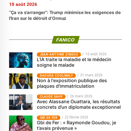
10 août 2026
“Ça va s’arranger”: Trump minimise les exigences de
l’Iran sur le détroit d’Ormuz
FANICO
10 août 2026
JEAN-ANTOINE ZINSOU
L’IA traite la maladie et le médecin
soigne le malade
31 mars 2026
‎DAOUDA COULIBALY
Non à l'exposition publique des
plaques d'immatriculation
26 mars 2026
CLAUDE SAHY
Avec Alassane Ouattara, les résultats
concrets d’un diplomate exceptionnel
22 février 2026
GBI DE FER
Gbi de Fer : « Raymonde Goudou, je
t’avais prévenue »