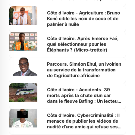
Côte d’Ivoire
Côte d’Ivoire - Agriculture : Bruno
Koné cible les noix de coco et de
palmier à huile
Côte d’Ivoire. Après Emerse Faé,
quel sélectionneur pour les
Éléphants ? (Micro-trottoir)
Parcours. Siméon Ehui, un Ivoirien
au service de la transformation
de l’agriculture africaine
Côte d’Ivoire - Accidents. 39
morts après la chute d’un car
dans le fleuve Bafing : Un lecteur
dénonce la légèreté du ministère
des Transports
Côte d'Ivoire. Cybercriminalité : Il
menace de publier les vidéos de
nudité d’une amie qui refuse ses
avances