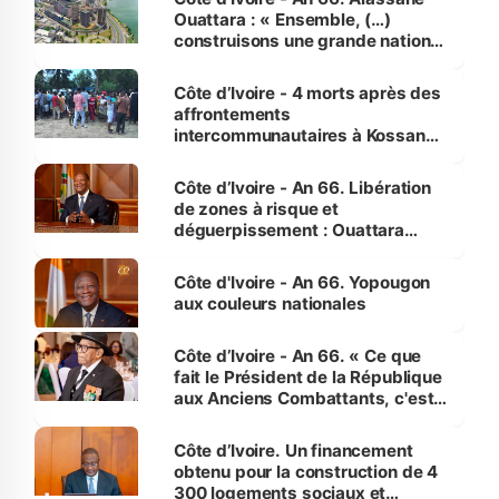
Ouattara : « Ensemble, (…)
construisons une grande nation
pour nous-mêmes et pour les
générations futures »
Côte d’Ivoire - 4 morts après des
affrontements
intercommunautaires à Kossandji
(Alepé) - Notre correspondant au
milieu des sinistrés
Côte d’Ivoire - An 66. Libération
de zones à risque et
déguerpissement : Ouattara
assure du « strict respect de
l'Etat de droit pour préserver les
Côte d'Ivoire - An 66. Yopougon
vies humaines »
aux couleurs nationales
Côte d’Ivoire - An 66. « Ce que
fait le Président de la République
aux Anciens Combattants, c'est
inédit » (Cne Yassoungo Koné ®)
Côte d’Ivoire. Un financement
obtenu pour la construction de 4
300 logements sociaux et