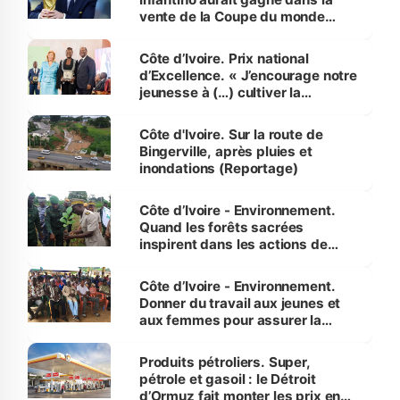
vente de la Coupe du monde
révélé
Côte d’Ivoire. Prix national
d’Excellence. « J’encourage notre
jeunesse à (…) cultiver la
compétence et l’intégrité »
(Alassane Ouattara
Côte d'Ivoire. Sur la route de
Bingerville, après pluies et
inondations (Reportage)
Côte d’Ivoire - Environnement.
Quand les forêts sacrées
inspirent dans les actions de
reboisement
Côte d’Ivoire - Environnement.
Donner du travail aux jeunes et
aux femmes pour assurer la
protection des espèces
menacées
Produits pétroliers. Super,
pétrole et gasoil : le Détroit
d’Ormuz fait monter les prix en