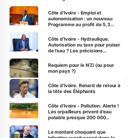
économiques à Abidjan, Bouaké
et Yamoussoukro
Côte d’Ivoire - Emploi et
autonomisation : un nouveau
Programme au profit de 5,3
millions de jeunes
Côte d’Ivoire - Hydraulique.
Autorisation ou taxe pour puiser
de l’eau ? Les précisions
d’Assahoré
Requiem pour le N’Zi (ou pour
mon pays ?)
Côte d’Ivoire. Renard de retour à
la tête des Éléphants
Côte d’Ivoire - Pollution. Alerte !
Les orpailleurs privent d’eau
potable presque 200 000
habitants autour d’Agboville
Le montant choquant que
Infantino aurait gagné dans la