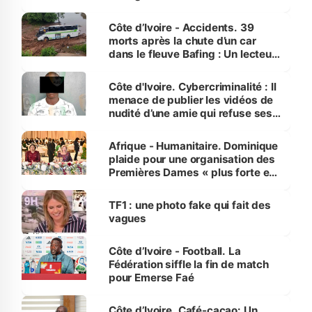
Côte d’Ivoire - Accidents. 39
morts après la chute d’un car
dans le fleuve Bafing : Un lecteur
dénonce la légèreté du ministère
des Transports
Côte d'Ivoire. Cybercriminalité : Il
menace de publier les vidéos de
nudité d’une amie qui refuse ses
avances
Afrique - Humanitaire. Dominique
plaide pour une organisation des
Premières Dames « plus forte et
influente, dont l'impact s'affirme
sur la scène internationale »
TF1 : une photo fake qui fait des
vagues
Côte d’Ivoire - Football. La
Fédération siffle la fin de match
pour Emerse Faé
Côte d’Ivoire. Café-cacao: Un