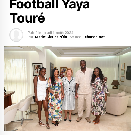
Football Yaya
Touré
Publié le :
jeudi 1 août 2024
Par:
Marie-Claude N’da
| Source:
Lebanco.net