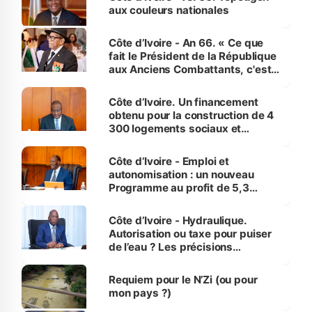
aux couleurs nationales
Côte d’Ivoire - An 66. « Ce que
fait le Président de la République
aux Anciens Combattants, c'est
inédit » (Cne Yassoungo Koné ®)
Côte d’Ivoire. Un financement
obtenu pour la construction de 4
300 logements sociaux et
économiques à Abidjan, Bouaké
et Yamoussoukro
Côte d’Ivoire - Emploi et
autonomisation : un nouveau
Programme au profit de 5,3
millions de jeunes
Côte d’Ivoire - Hydraulique.
Autorisation ou taxe pour puiser
de l’eau ? Les précisions
d’Assahoré
Requiem pour le N’Zi (ou pour
mon pays ?)