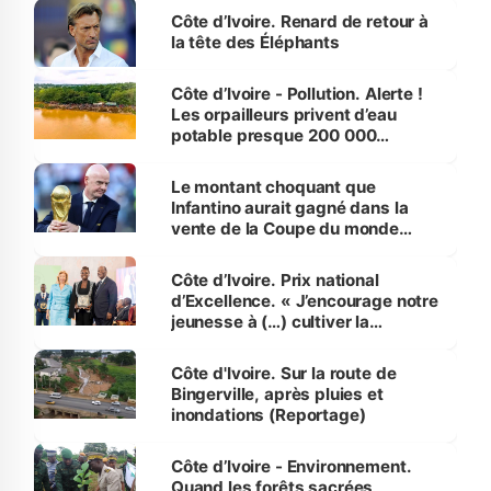
Côte d’Ivoire. Renard de retour à
la tête des Éléphants
Côte d’Ivoire - Pollution. Alerte !
Les orpailleurs privent d’eau
potable presque 200 000
habitants autour d’Agboville
Le montant choquant que
Infantino aurait gagné dans la
vente de la Coupe du monde
révélé
Côte d’Ivoire. Prix national
d’Excellence. « J’encourage notre
jeunesse à (…) cultiver la
compétence et l’intégrité »
(Alassane Ouattara
Côte d'Ivoire. Sur la route de
Bingerville, après pluies et
inondations (Reportage)
Côte d’Ivoire - Environnement.
Quand les forêts sacrées