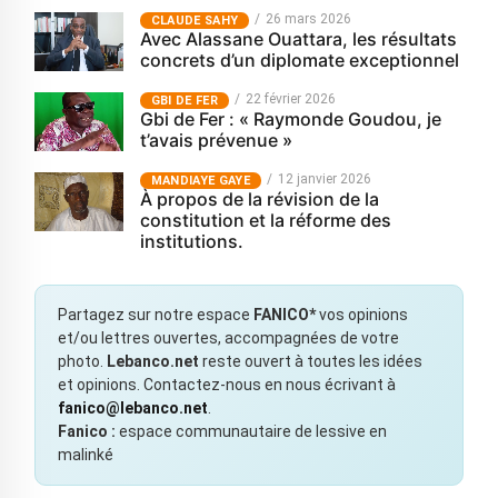
26 mars 2026
CLAUDE SAHY
Avec Alassane Ouattara, les résultats
concrets d’un diplomate exceptionnel
22 février 2026
GBI DE FER
Gbi de Fer : « Raymonde Goudou, je
t’avais prévenue »
12 janvier 2026
MANDIAYE GAYE
À propos de la révision de la
constitution et la réforme des
institutions.
Partagez sur notre espace
FANICO*
vos opinions
et/ou lettres ouvertes, accompagnées de votre
photo.
Lebanco.net
reste ouvert à toutes les idées
et opinions. Contactez-nous en nous écrivant à
fanico@lebanco.net
.
Fanico :
espace communautaire de lessive en
malinké