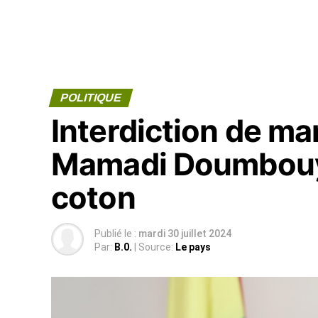
POLITIQUE
Interdiction de ma
Mamadi Doumbouya
coton
Publié le :
mardi 30 juillet 2024
Par:
B.0.
| Source:
Le pays