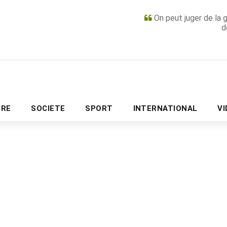
On peut juger de la 
d
PUBLICITÉ
URE
SOCIETE
SPORT
INTERNATIONAL
V