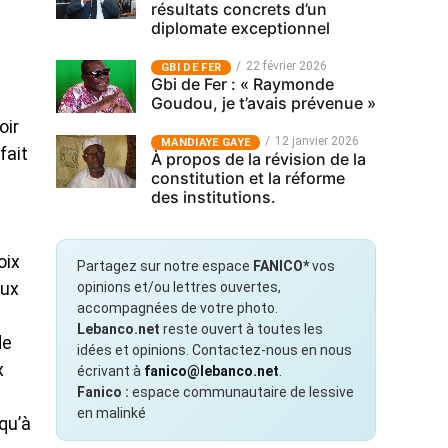
résultats concrets d’un
diplomate exceptionnel
22 février 2026
GBI DE FER
Gbi de Fer : « Raymonde
Goudou, je t’avais prévenue »
oir
12 janvier 2026
MANDIAYE GAYE
fait
À propos de la révision de la
constitution et la réforme
des institutions.
oix
Partagez sur notre espace
FANICO*
vos
opinions et/ou lettres ouvertes,
eux
accompagnées de votre photo.
Lebanco.net
reste ouvert à toutes les
de
idées et opinions. Contactez-nous en nous
x
écrivant à
fanico@lebanco.net
.
Fanico :
espace communautaire de lessive
en malinké
 qu’à