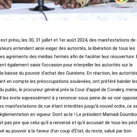
 est prévu, les 30, 31 juillet et 1er août 2024, des manifestations de
ateurs entendent ainsi exiger des autorités, la libération de tous les
 des agréments des médias fermés afin de faciliter leur réouverture. 
t également saisir l’occasion pour interpeller les autorités sur le
a baisse du pouvoir d’achat des Guinéens. En réaction, les autorités
ant en compte les préoccupations soulevées, ont préféré bander le
 public, le procureur général près la Cour d’appel de Conakry, men
Il les invite expressément à y renoncer sous peine de se voir oppose
 les manifestations de rue étant interdites jusqu’à nouvel ordre, ce se
e règlementation en vigueur. Dont acte ! Le président Mamadi Doumb
t pas pire que celui qu’il a renversé et qu’il accusait de tous les pé
vé au pouvoir à la faveur d’un coup d’Etat, du reste, salué par bon