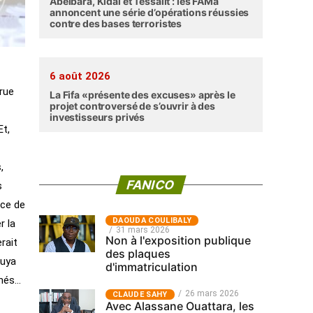
Abéibara, Kidal et Tessalit : les FAMa
annoncent une série d’opérations réussies
contre des bases terroristes
6 août 2026
 rue
La Fifa «présente des excuses» après le
projet controversé de s’ouvrir à des
investisseurs privés
Et,
,
FANICO
s
ace de
‎DAOUDA COULIBALY
r la
31 mars 2026
Non à l'exposition publique
rait
des plaques
ouya
d'immatriculation
chés…
26 mars 2026
CLAUDE SAHY
Avec Alassane Ouattara, les