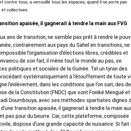
t contre tous, a verrouillé tous les espaces, quand il ne porte pas
 et collectives.
sition apaisée, il gagnerait à tendre la main aux FVG
x ans de transition, ne semble pas prêt à rendre le pouv
uinée, contrairement aux pays du Sahel en transitions, ne 
mpossible l’organisation d’élections libres, crédibles et
onvaincu de son fait, il mène tout le monde au pas, se
es politiques et sociales de la Guinée. Tel un tyran des
 procédant systématiquement à l’étouffement de toute v
e l’enlèvement, dans les conditions que l’on sait, des d
ense de la Constitution (FNDC) que sont Foniké Mengué et
madi Doumbouya, avec ses méthodes spartiates dignes 
 d’une transition apaisée, il gagnerait à tendre la main au
tent pas pour du beurre. Car, cette plateforme, composée
civile, dispose d’une grande capacité de nuisance. Si fait