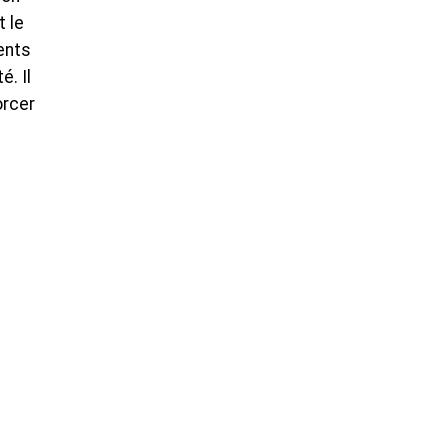
 le
ents
. Il
orcer