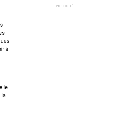
PUBLICITÉ
ns
es
ques
ir à
elle
 la