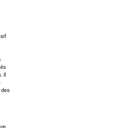
sif
s
tés
 Il
s
t des
ion