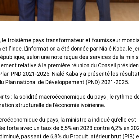
, le troisième pays transformateur et fournisseur mondia
t l'Inde. L’information a été donnée par Nialé Kaba, le je
 République, selon une note reçue des services de la minis
ement relative à la première réunion du Conseil présiden
 Plan PND 2021-2025. Nialé Kaba y a présenté les résulta
 du Plan national de Développement (PND) 2021-2025.
oints : la solidité macroéconomique du pays ; le rythme d
ation structurelle de l’économie ivoirienne.
croéconomique du pays, la ministre a indiqué qu’elle est
tée forte avec un taux de 6,5% en 2023 contre 6,2% en 20
diminué, passant de 6,8% du Produit intérieur brut (PIB) 