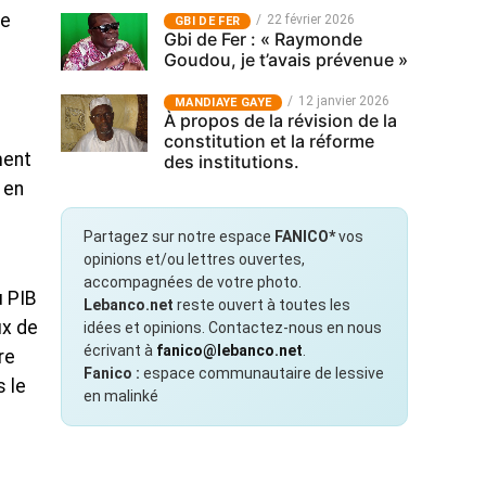
de
22 février 2026
GBI DE FER
Gbi de Fer : « Raymonde
Goudou, je t’avais prévenue »
12 janvier 2026
MANDIAYE GAYE
À propos de la révision de la
constitution et la réforme
ment
des institutions.
 en
Partagez sur notre espace
FANICO*
vos
opinions et/ou lettres ouvertes,
accompagnées de votre photo.
u PIB
Lebanco.net
reste ouvert à toutes les
ux de
idées et opinions. Contactez-nous en nous
écrivant à
fanico@lebanco.net
.
re
Fanico :
espace communautaire de lessive
 le
en malinké