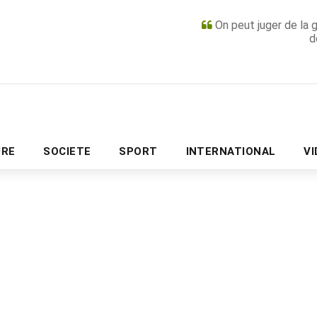
On peut juger de la 
d
PUBLICITÉ
URE
SOCIETE
SPORT
INTERNATIONAL
V