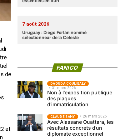
essentiels en Ituri
7 août 2026
Uruguay : Diego Forlán nommé
sélectionneur de la Celeste
l
udi
tre
tiel
FANICO
ts de
‎DAOUDA COULIBALY
31 mars 2026
Non à l'exposition publique
es
des plaques
d'immatriculation
26 mars 2026
CLAUDE SAHY
Avec Alassane Ouattara, les
résultats concrets d’un
22 et
diplomate exceptionnel
en