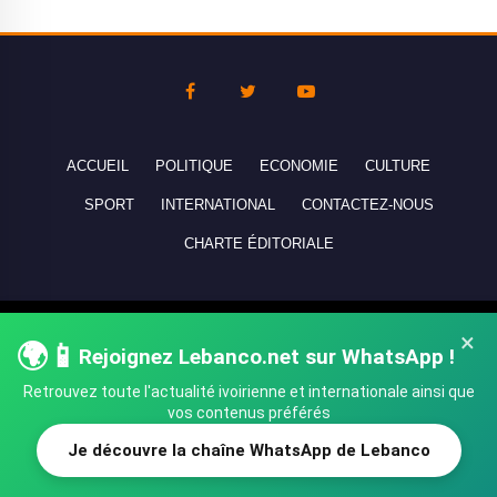
ACCUEIL
POLITIQUE
ECONOMIE
CULTURE
SPORT
INTERNATIONAL
CONTACTEZ-NOUS
CHARTE ÉDITORIALE
Copyright © 2010-2026 lebanco.net - Tous droits de reproduction
×
🌍📱
réservés - All rights reserved.
Rejoignez Lebanco.net sur WhatsApp !
Retrouvez toute l'actualité ivoirienne et internationale ainsi que
vos contenus préférés
Je découvre la chaîne WhatsApp de Lebanco
SHARE
TWEET