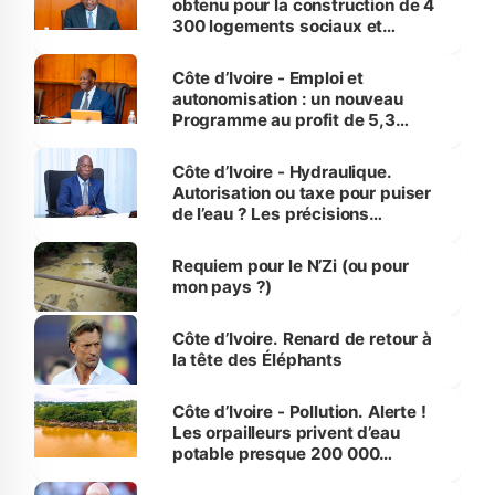
obtenu pour la construction de 4
300 logements sociaux et
économiques à Abidjan, Bouaké
et Yamoussoukro
Côte d’Ivoire - Emploi et
autonomisation : un nouveau
Programme au profit de 5,3
millions de jeunes
Côte d’Ivoire - Hydraulique.
Autorisation ou taxe pour puiser
de l’eau ? Les précisions
d’Assahoré
Requiem pour le N’Zi (ou pour
mon pays ?)
Côte d’Ivoire. Renard de retour à
la tête des Éléphants
Côte d’Ivoire - Pollution. Alerte !
Les orpailleurs privent d’eau
potable presque 200 000
habitants autour d’Agboville