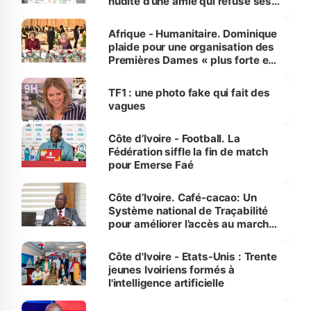
nudité d’une amie qui refuse ses
avances
Afrique - Humanitaire. Dominique
plaide pour une organisation des
Premières Dames « plus forte et
influente, dont l'impact s'affirme
sur la scène internationale »
TF1 : une photo fake qui fait des
vagues
Côte d’Ivoire - Football. La
Fédération siffle la fin de match
pour Emerse Faé
Côte d’Ivoire. Café-cacao: Un
Système national de Traçabilité
pour améliorer l’accès au marché
international
Côte d'Ivoire - Etats-Unis : Trente
jeunes Ivoiriens formés à
l'intelligence artificielle