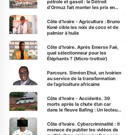
pétrole et gasoil : le Détroit
d’Ormuz fait monter les prix en
Côte d’Ivoire
Côte d’Ivoire - Agriculture : Bruno
Koné cible les noix de coco et de
palmier à huile
Côte d’Ivoire. Après Emerse Faé,
quel sélectionneur pour les
Éléphants ? (Micro-trottoir)
Parcours. Siméon Ehui, un Ivoirien
au service de la transformation
de l’agriculture africaine
Côte d’Ivoire - Accidents. 39
morts après la chute d’un car
dans le fleuve Bafing : Un lecteur
dénonce la légèreté du ministère
des Transports
Côte d'Ivoire. Cybercriminalité : Il
menace de publier les vidéos de