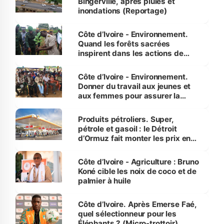
Bingerville, après pluies et
inondations (Reportage)
Côte d’Ivoire - Environnement.
Quand les forêts sacrées
inspirent dans les actions de
reboisement
Côte d’Ivoire - Environnement.
Donner du travail aux jeunes et
aux femmes pour assurer la
protection des espèces
menacées
Produits pétroliers. Super,
pétrole et gasoil : le Détroit
d’Ormuz fait monter les prix en
Côte d’Ivoire
Côte d’Ivoire - Agriculture : Bruno
Koné cible les noix de coco et de
palmier à huile
Côte d’Ivoire. Après Emerse Faé,
quel sélectionneur pour les
Éléphants ? (Micro-trottoir)