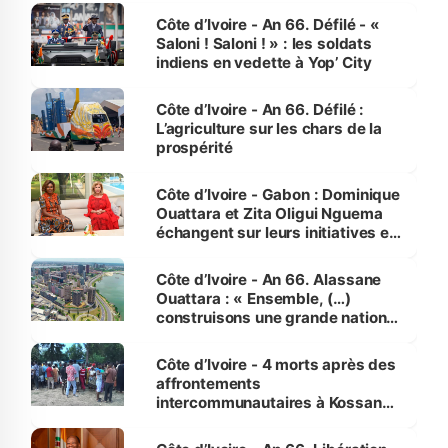
Côte d’Ivoire - An 66. Défilé - «
Saloni ! Saloni ! » : les soldats
indiens en vedette à Yop’ City
Côte d’Ivoire - An 66. Défilé :
L’agriculture sur les chars de la
prospérité
Côte d’Ivoire - Gabon : Dominique
Ouattara et Zita Oligui Nguema
échangent sur leurs initiatives en
faveur des femmes et des
enfants
Côte d’Ivoire - An 66. Alassane
Ouattara : « Ensemble, (…)
construisons une grande nation
pour nous-mêmes et pour les
générations futures »
Côte d’Ivoire - 4 morts après des
affrontements
intercommunautaires à Kossandji
(Alepé) - Notre correspondant au
milieu des sinistrés