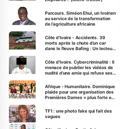
Parcours. Siméon Ehui, un Ivoirien
au service de la transformation
de l’agriculture africaine
Côte d’Ivoire - Accidents. 39
morts après la chute d’un car
dans le fleuve Bafing : Un lecteur
dénonce la légèreté du ministère
des Transports
Côte d'Ivoire. Cybercriminalité : Il
menace de publier les vidéos de
nudité d’une amie qui refuse ses
avances
Afrique - Humanitaire. Dominique
plaide pour une organisation des
Premières Dames « plus forte et
influente, dont l'impact s'affirme
sur la scène internationale »
TF1 : une photo fake qui fait des
vagues