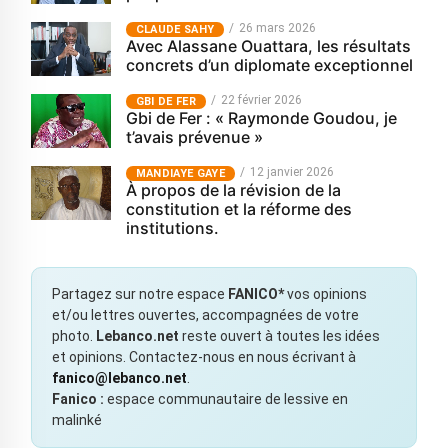
26 mars 2026
CLAUDE SAHY
Avec Alassane Ouattara, les résultats
concrets d’un diplomate exceptionnel
22 février 2026
GBI DE FER
Gbi de Fer : « Raymonde Goudou, je
t’avais prévenue »
12 janvier 2026
MANDIAYE GAYE
À propos de la révision de la
constitution et la réforme des
institutions.
Partagez sur notre espace
FANICO*
vos opinions
et/ou lettres ouvertes, accompagnées de votre
photo.
Lebanco.net
reste ouvert à toutes les idées
et opinions. Contactez-nous en nous écrivant à
fanico@lebanco.net
.
Fanico :
espace communautaire de lessive en
malinké