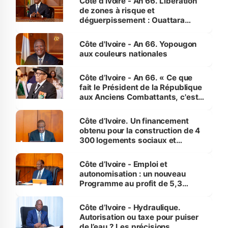
Côte d’Ivoire - An 66. Libération
de zones à risque et
déguerpissement : Ouattara
assure du « strict respect de
l'Etat de droit pour préserver les
Côte d'Ivoire - An 66. Yopougon
vies humaines »
aux couleurs nationales
Côte d’Ivoire - An 66. « Ce que
fait le Président de la République
aux Anciens Combattants, c'est
inédit » (Cne Yassoungo Koné ®)
Côte d’Ivoire. Un financement
obtenu pour la construction de 4
300 logements sociaux et
économiques à Abidjan, Bouaké
et Yamoussoukro
Côte d’Ivoire - Emploi et
autonomisation : un nouveau
Programme au profit de 5,3
millions de jeunes
Côte d’Ivoire - Hydraulique.
Autorisation ou taxe pour puiser
de l’eau ? Les précisions