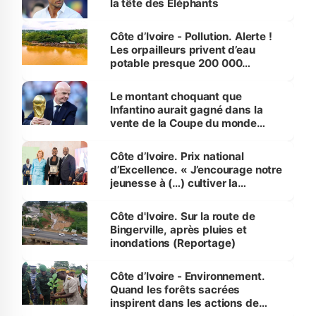
la tête des Éléphants
Côte d’Ivoire - Pollution. Alerte !
Les orpailleurs privent d’eau
potable presque 200 000
habitants autour d’Agboville
Le montant choquant que
Infantino aurait gagné dans la
vente de la Coupe du monde
révélé
Côte d’Ivoire. Prix national
d’Excellence. « J’encourage notre
jeunesse à (…) cultiver la
compétence et l’intégrité »
(Alassane Ouattara
Côte d'Ivoire. Sur la route de
Bingerville, après pluies et
inondations (Reportage)
Côte d’Ivoire - Environnement.
Quand les forêts sacrées
inspirent dans les actions de