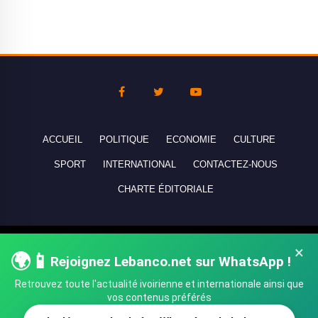
ACCUEIL
POLITIQUE
ECONOMIE
CULTURE
SPORT
INTERNATIONAL
CONTACTEZ-NOUS
CHARTE ÉDITORIALE
Copyright © 2010-2026 lebanco.net - Tous droits de reproduction
×
🌍📱
réservés - All rights reserved.
Rejoignez Lebanco.net sur WhatsApp !
Retrouvez toute l'actualité ivoirienne et internationale ainsi que
vos contenus préférés