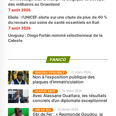
des militaires au Groenland
7 août 2026
Ebola : l’UNICEF alerte sur une chute de plus de 40 %
du recours aux soins de santé essentiels en Ituri
7 août 2026
Uruguay : Diego Forlán nommé sélectionneur de la
Celeste
FANICO
31 mars 2026
‎DAOUDA COULIBALY
Non à l'exposition publique des
plaques d'immatriculation
26 mars 2026
CLAUDE SAHY
Avec Alassane Ouattara, les résultats
concrets d’un diplomate exceptionnel
22 février 2026
GBI DE FER
Gbi de Fer : « Raymonde Goudou, je