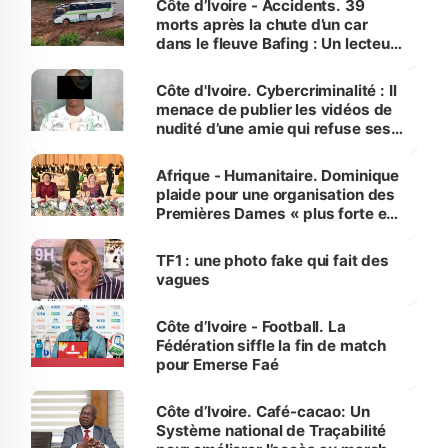
Côte d’Ivoire - Accidents. 39
morts après la chute d’un car
dans le fleuve Bafing : Un lecteur
dénonce la légèreté du ministère
des Transports
Côte d'Ivoire. Cybercriminalité : Il
menace de publier les vidéos de
nudité d’une amie qui refuse ses
avances
Afrique - Humanitaire. Dominique
plaide pour une organisation des
Premières Dames « plus forte et
influente, dont l'impact s'affirme
sur la scène internationale »
TF1 : une photo fake qui fait des
vagues
Côte d’Ivoire - Football. La
Fédération siffle la fin de match
pour Emerse Faé
Côte d’Ivoire. Café-cacao: Un
Système national de Traçabilité