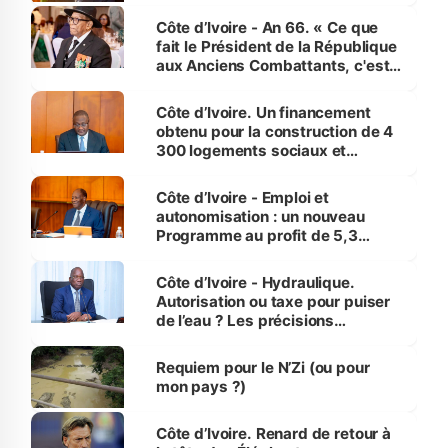
Côte d’Ivoire - An 66. « Ce que
fait le Président de la République
aux Anciens Combattants, c'est
inédit » (Cne Yassoungo Koné ®)
Côte d’Ivoire. Un financement
obtenu pour la construction de 4
300 logements sociaux et
économiques à Abidjan, Bouaké
et Yamoussoukro
Côte d’Ivoire - Emploi et
autonomisation : un nouveau
Programme au profit de 5,3
millions de jeunes
Côte d’Ivoire - Hydraulique.
Autorisation ou taxe pour puiser
de l’eau ? Les précisions
d’Assahoré
Requiem pour le N’Zi (ou pour
mon pays ?)
Côte d’Ivoire. Renard de retour à