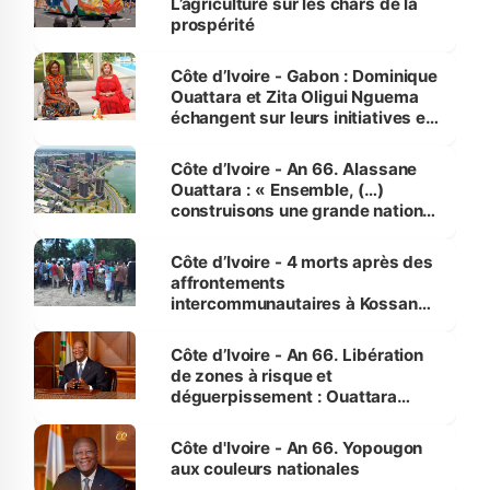
L’agriculture sur les chars de la
prospérité
Côte d’Ivoire - Gabon : Dominique
Ouattara et Zita Oligui Nguema
échangent sur leurs initiatives en
faveur des femmes et des
enfants
Côte d’Ivoire - An 66. Alassane
Ouattara : « Ensemble, (…)
construisons une grande nation
pour nous-mêmes et pour les
générations futures »
Côte d’Ivoire - 4 morts après des
affrontements
intercommunautaires à Kossandji
(Alepé) - Notre correspondant au
milieu des sinistrés
Côte d’Ivoire - An 66. Libération
de zones à risque et
déguerpissement : Ouattara
assure du « strict respect de
l'Etat de droit pour préserver les
Côte d'Ivoire - An 66. Yopougon
vies humaines »
aux couleurs nationales