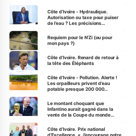
millions de jeunes
Côte d’Ivoire - Hydraulique.
Autorisation ou taxe pour puiser
de l’eau ? Les précisions
d’Assahoré
Requiem pour le N’Zi (ou pour
mon pays ?)
Côte d’Ivoire. Renard de retour à
la tête des Éléphants
Côte d’Ivoire - Pollution. Alerte !
Les orpailleurs privent d’eau
potable presque 200 000
habitants autour d’Agboville
Le montant choquant que
Infantino aurait gagné dans la
vente de la Coupe du monde
révélé
Côte d’Ivoire. Prix national
d’Excellence. « J’encourage notre