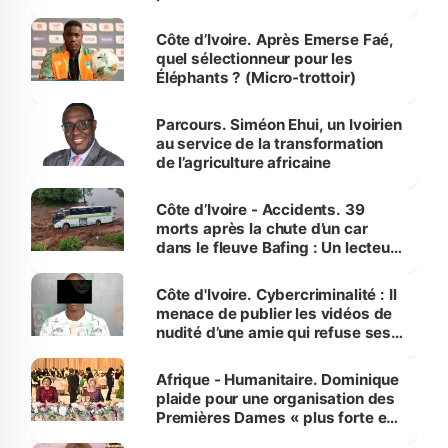
Côte d’Ivoire. Après Emerse Faé,
quel sélectionneur pour les
Éléphants ? (Micro-trottoir)
Parcours. Siméon Ehui, un Ivoirien
au service de la transformation
de l’agriculture africaine
Côte d’Ivoire - Accidents. 39
morts après la chute d’un car
dans le fleuve Bafing : Un lecteur
dénonce la légèreté du ministère
des Transports
Côte d'Ivoire. Cybercriminalité : Il
menace de publier les vidéos de
nudité d’une amie qui refuse ses
avances
Afrique - Humanitaire. Dominique
plaide pour une organisation des
Premières Dames « plus forte et
influente, dont l'impact s'affirme