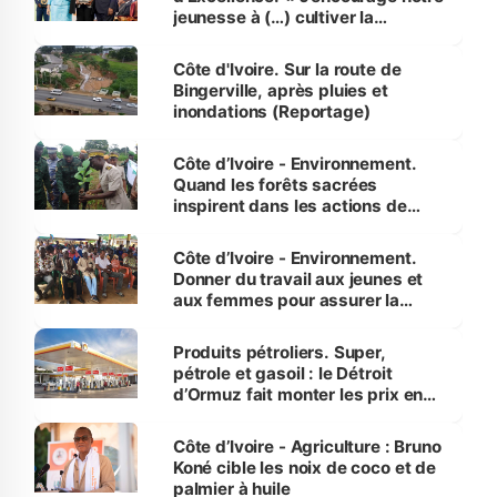
jeunesse à (…) cultiver la
compétence et l’intégrité »
(Alassane Ouattara
Côte d'Ivoire. Sur la route de
Bingerville, après pluies et
inondations (Reportage)
Côte d’Ivoire - Environnement.
Quand les forêts sacrées
inspirent dans les actions de
reboisement
Côte d’Ivoire - Environnement.
Donner du travail aux jeunes et
aux femmes pour assurer la
protection des espèces
menacées
Produits pétroliers. Super,
pétrole et gasoil : le Détroit
d’Ormuz fait monter les prix en
Côte d’Ivoire
Côte d’Ivoire - Agriculture : Bruno
Koné cible les noix de coco et de
palmier à huile