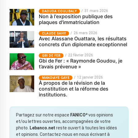
31 mars 2026
‎DAOUDA COULIBALY
Non à l'exposition publique des
plaques d'immatriculation
26 mars 2026
CLAUDE SAHY
Avec Alassane Ouattara, les résultats
concrets d’un diplomate exceptionnel
22 février 2026
GBI DE FER
Gbi de Fer : « Raymonde Goudou, je
t’avais prévenue »
12 janvier 2026
MANDIAYE GAYE
À propos de la révision de la
constitution et la réforme des
institutions.
Partagez sur notre espace
FANICO*
vos opinions
et/ou lettres ouvertes, accompagnées de votre
photo.
Lebanco.net
reste ouvert à toutes les idées
et opinions. Contactez-nous en nous écrivant à