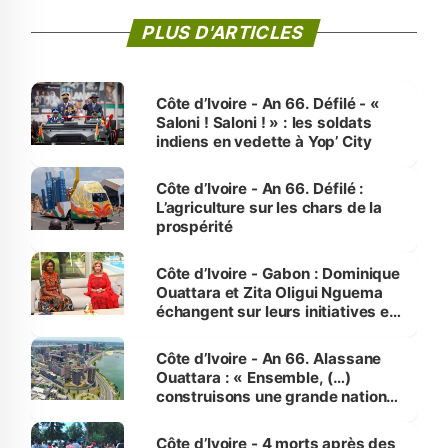
PLUS D'ARTICLES
Côte d’Ivoire - An 66. Défilé - «
Saloni ! Saloni ! » : les soldats
indiens en vedette à Yop’ City
Côte d’Ivoire - An 66. Défilé :
L’agriculture sur les chars de la
prospérité
Côte d’Ivoire - Gabon : Dominique
Ouattara et Zita Oligui Nguema
échangent sur leurs initiatives en
faveur des femmes et des
enfants
Côte d’Ivoire - An 66. Alassane
Ouattara : « Ensemble, (…)
construisons une grande nation
pour nous-mêmes et pour les
générations futures »
Côte d’Ivoire - 4 morts après des