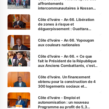
affrontements
intercommunautaires à Kossandji
(Alepé) - Notre correspondant au
milieu des sinistrés
Côte d’Ivoire - An 66. Libération
de zones à risque et
déguerpissement : Ouattara
assure du « strict respect de
l'Etat de droit pour préserver les
Côte d'Ivoire - An 66. Yopougon
vies humaines »
aux couleurs nationales
Côte d’Ivoire - An 66. « Ce que
fait le Président de la République
aux Anciens Combattants, c'est
inédit » (Cne Yassoungo Koné ®)
Côte d’Ivoire. Un financement
obtenu pour la construction de 4
300 logements sociaux et
économiques à Abidjan, Bouaké
et Yamoussoukro
Côte d’Ivoire - Emploi et
autonomisation : un nouveau
Programme au profit de 5,3