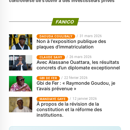
controversé de s’ouvrir à des investisseurs privés
FANICO
31 mars 2026
‎DAOUDA COULIBALY
Non à l'exposition publique des
plaques d'immatriculation
26 mars 2026
CLAUDE SAHY
Avec Alassane Ouattara, les résultats
concrets d’un diplomate exceptionnel
22 février 2026
GBI DE FER
Gbi de Fer : « Raymonde Goudou, je
t’avais prévenue »
12 janvier 2026
MANDIAYE GAYE
À propos de la révision de la
constitution et la réforme des
institutions.