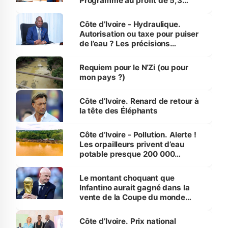
Programme au profit de 5,3
millions de jeunes
Côte d’Ivoire - Hydraulique.
Autorisation ou taxe pour puiser
de l’eau ? Les précisions
d’Assahoré
Requiem pour le N’Zi (ou pour
mon pays ?)
Côte d’Ivoire. Renard de retour à
la tête des Éléphants
Côte d’Ivoire - Pollution. Alerte !
Les orpailleurs privent d’eau
potable presque 200 000
habitants autour d’Agboville
Le montant choquant que
Infantino aurait gagné dans la
vente de la Coupe du monde
révélé
Côte d’Ivoire. Prix national