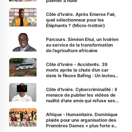
palmier à huile
Côte d’Ivoire. Après Emerse Faé,
quel sélectionneur pour les
Éléphants ? (Micro-trottoir)
Parcours. Siméon Ehui, un Ivoirien
au service de la transformation
de l’agriculture africaine
Côte d’Ivoire - Accidents. 39
morts après la chute d’un car
dans le fleuve Bafing : Un lecteur
dénonce la légèreté du ministère
des Transports
Côte d'Ivoire. Cybercriminalité : Il
menace de publier les vidéos de
nudité d’une amie qui refuse ses
avances
Afrique - Humanitaire. Dominique
plaide pour une organisation des
Premières Dames « plus forte et
influente, dont l'impact s'affirme