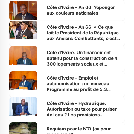
l'Etat de droit pour préserver les
Côte d'Ivoire - An 66. Yopougon
vies humaines »
aux couleurs nationales
Côte d’Ivoire - An 66. « Ce que
fait le Président de la République
aux Anciens Combattants, c'est
inédit » (Cne Yassoungo Koné ®)
Côte d’Ivoire. Un financement
obtenu pour la construction de 4
300 logements sociaux et
économiques à Abidjan, Bouaké
et Yamoussoukro
Côte d’Ivoire - Emploi et
autonomisation : un nouveau
Programme au profit de 5,3
millions de jeunes
Côte d’Ivoire - Hydraulique.
Autorisation ou taxe pour puiser
de l’eau ? Les précisions
d’Assahoré
Requiem pour le N’Zi (ou pour