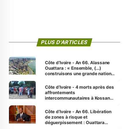
PLUS D'ARTICLES
Côte d’Ivoire - An 66. Alassane
Ouattara : « Ensemble, (…)
construisons une grande nation
pour nous-mêmes et pour les
générations futures »
Côte d’Ivoire - 4 morts après des
affrontements
intercommunautaires à Kossandji
(Alepé) - Notre correspondant au
milieu des sinistrés
Côte d’Ivoire - An 66. Libération
de zones à risque et
déguerpissement : Ouattara
assure du « strict respect de