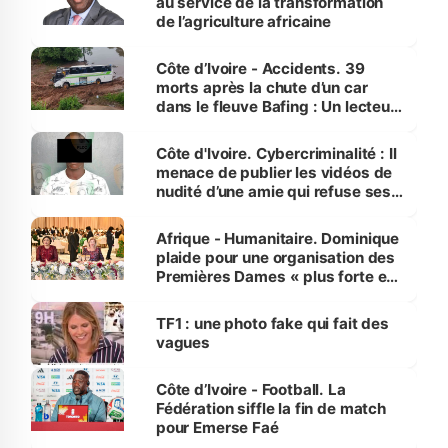
au service de la transformation
de l’agriculture africaine
Côte d’Ivoire - Accidents. 39
morts après la chute d’un car
dans le fleuve Bafing : Un lecteur
dénonce la légèreté du ministère
des Transports
Côte d'Ivoire. Cybercriminalité : Il
menace de publier les vidéos de
nudité d’une amie qui refuse ses
avances
Afrique - Humanitaire. Dominique
plaide pour une organisation des
Premières Dames « plus forte et
influente, dont l'impact s'affirme
sur la scène internationale »
TF1 : une photo fake qui fait des
vagues
Côte d’Ivoire - Football. La
Fédération siffle la fin de match
pour Emerse Faé