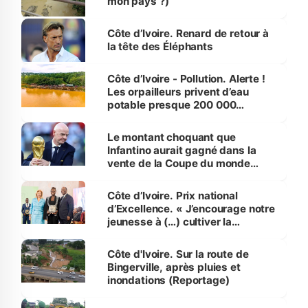
mon pays ?)
Côte d’Ivoire. Renard de retour à
la tête des Éléphants
Côte d’Ivoire - Pollution. Alerte !
Les orpailleurs privent d’eau
potable presque 200 000
habitants autour d’Agboville
Le montant choquant que
Infantino aurait gagné dans la
vente de la Coupe du monde
révélé
Côte d’Ivoire. Prix national
d’Excellence. « J’encourage notre
jeunesse à (…) cultiver la
compétence et l’intégrité »
(Alassane Ouattara
Côte d'Ivoire. Sur la route de
Bingerville, après pluies et
inondations (Reportage)