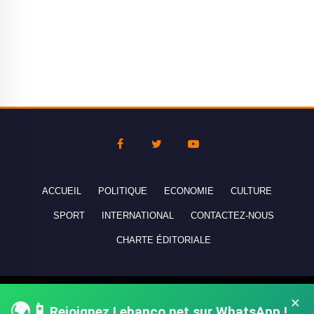
ACCUEIL
POLITIQUE
ECONOMIE
CULTURE
SPORT
INTERNATIONAL
CONTACTEZ-NOUS
CHARTE ÉDITORIALE
Copyright © 2010-2026 lebanco.net - Tous droits de reproduction
×
🌍📱
Rejoignez Lebanco.net sur WhatsApp !
réservés - All rights reserved.