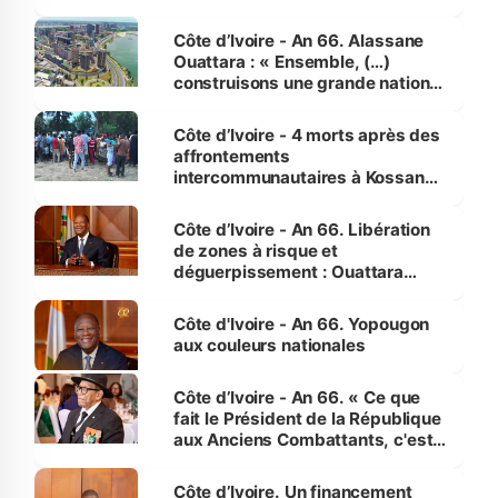
faveur des femmes et des
enfants
Côte d’Ivoire - An 66. Alassane
Ouattara : « Ensemble, (…)
construisons une grande nation
pour nous-mêmes et pour les
générations futures »
Côte d’Ivoire - 4 morts après des
affrontements
intercommunautaires à Kossandji
(Alepé) - Notre correspondant au
milieu des sinistrés
Côte d’Ivoire - An 66. Libération
de zones à risque et
déguerpissement : Ouattara
assure du « strict respect de
l'Etat de droit pour préserver les
Côte d'Ivoire - An 66. Yopougon
vies humaines »
aux couleurs nationales
Côte d’Ivoire - An 66. « Ce que
fait le Président de la République
aux Anciens Combattants, c'est
inédit » (Cne Yassoungo Koné ®)
Côte d’Ivoire. Un financement