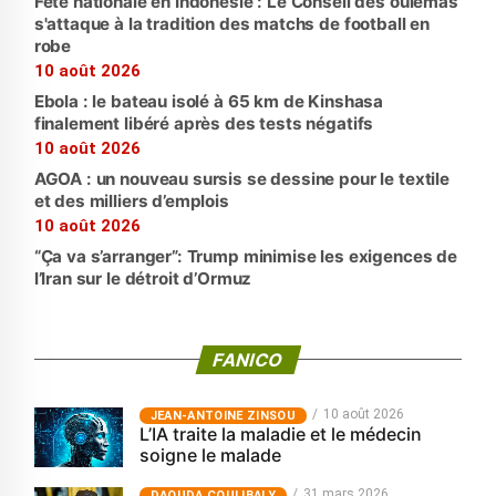
Fête nationale en Indonésie : Le Conseil des oulémas
s'attaque à la tradition des matchs de football en
robe
10 août 2026
Ebola : le bateau isolé à 65 km de Kinshasa
finalement libéré après des tests négatifs
10 août 2026
AGOA : un nouveau sursis se dessine pour le textile
et des milliers d’emplois
10 août 2026
“Ça va s’arranger”: Trump minimise les exigences de
l’Iran sur le détroit d’Ormuz
FANICO
10 août 2026
JEAN-ANTOINE ZINSOU
L’IA traite la maladie et le médecin
soigne le malade
31 mars 2026
‎DAOUDA COULIBALY