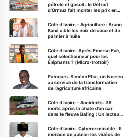
pétrole et gasoil : le Détroit
d’Ormuz fait monter les prix en
Côte d’Ivoire
Côte d’Ivoire - Agriculture : Bruno
Koné cible les noix de coco et de
palmier à huile
Côte d’Ivoire. Après Emerse Faé,
quel sélectionneur pour les
Éléphants ? (Micro-trottoir)
Parcours. Siméon Ehui, un Ivoirien
au service de la transformation
de l’agriculture africaine
Côte d’Ivoire - Accidents. 39
morts après la chute d’un car
dans le fleuve Bafing : Un lecteur
dénonce la légèreté du ministère
des Transports
Côte d'Ivoire. Cybercriminalité : Il
menace de publier les vidéos de