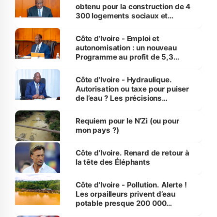
obtenu pour la construction de 4
300 logements sociaux et
économiques à Abidjan, Bouaké
et Yamoussoukro
Côte d’Ivoire - Emploi et
autonomisation : un nouveau
Programme au profit de 5,3
millions de jeunes
Côte d’Ivoire - Hydraulique.
Autorisation ou taxe pour puiser
de l’eau ? Les précisions
d’Assahoré
Requiem pour le N’Zi (ou pour
mon pays ?)
Côte d’Ivoire. Renard de retour à
la tête des Éléphants
Côte d’Ivoire - Pollution. Alerte !
Les orpailleurs privent d’eau
potable presque 200 000
habitants autour d’Agboville