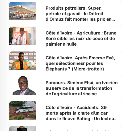
menacées
Produits pétroliers. Super,
pétrole et gasoil : le Détroit
d’Ormuz fait monter les prix en
Côte d’Ivoire
Côte d’Ivoire - Agriculture : Bruno
Koné cible les noix de coco et de
palmier à huile
Côte d’Ivoire. Après Emerse Faé,
quel sélectionneur pour les
Éléphants ? (Micro-trottoir)
Parcours. Siméon Ehui, un Ivoirien
au service de la transformation
de l’agriculture africaine
Côte d’Ivoire - Accidents. 39
morts après la chute d’un car
dans le fleuve Bafing : Un lecteur
dénonce la légèreté du ministère
des Transports