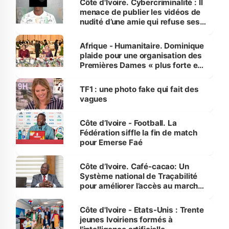
Côte d'Ivoire. Cybercriminalité : Il
menace de publier les vidéos de
nudité d’une amie qui refuse ses
avances
Afrique - Humanitaire. Dominique
plaide pour une organisation des
Premières Dames « plus forte et
influente, dont l'impact s'affirme
sur la scène internationale »
TF1 : une photo fake qui fait des
vagues
Côte d’Ivoire - Football. La
Fédération siffle la fin de match
pour Emerse Faé
Côte d’Ivoire. Café-cacao: Un
Système national de Traçabilité
pour améliorer l’accès au marché
international
Côte d'Ivoire - Etats-Unis : Trente
jeunes Ivoiriens formés à