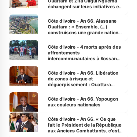
Ouattara et Zita Oligui Nguema
échangent sur leurs initiatives en
faveur des femmes et des
enfants
Côte d’Ivoire - An 66. Alassane
Ouattara : « Ensemble, (…)
construisons une grande nation
pour nous-mêmes et pour les
générations futures »
Côte d’Ivoire - 4 morts après des
affrontements
intercommunautaires à Kossandji
(Alepé) - Notre correspondant au
milieu des sinistrés
Côte d’Ivoire - An 66. Libération
de zones à risque et
déguerpissement : Ouattara
assure du « strict respect de
l'Etat de droit pour préserver les
Côte d'Ivoire - An 66. Yopougon
vies humaines »
aux couleurs nationales
Côte d’Ivoire - An 66. « Ce que
fait le Président de la République
aux Anciens Combattants, c'est
inédit » (Cne Yassoungo Koné ®)