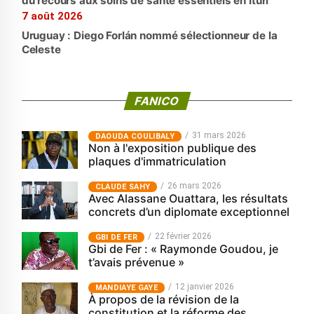
du recours aux soins de santé essentiels en Ituri
7 août 2026
Uruguay : Diego Forlán nommé sélectionneur de la
Celeste
FANICO
31 mars 2026
‎DAOUDA COULIBALY
Non à l'exposition publique des
plaques d'immatriculation
26 mars 2026
CLAUDE SAHY
Avec Alassane Ouattara, les résultats
concrets d’un diplomate exceptionnel
22 février 2026
GBI DE FER
Gbi de Fer : « Raymonde Goudou, je
t’avais prévenue »
12 janvier 2026
MANDIAYE GAYE
À propos de la révision de la
constitution et la réforme des