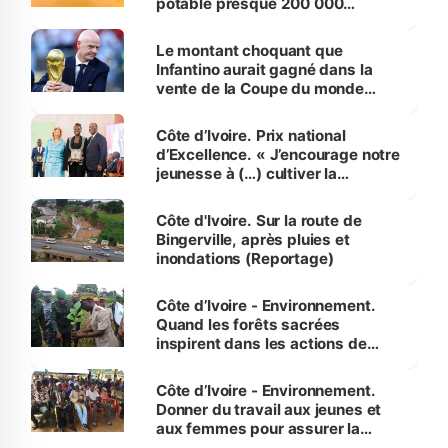
potable presque 200 000
habitants autour d’Agboville
Le montant choquant que
Infantino aurait gagné dans la
vente de la Coupe du monde
révélé
Côte d’Ivoire. Prix national
d’Excellence. « J’encourage notre
jeunesse à (…) cultiver la
compétence et l’intégrité »
(Alassane Ouattara
Côte d'Ivoire. Sur la route de
Bingerville, après pluies et
inondations (Reportage)
Côte d’Ivoire - Environnement.
Quand les forêts sacrées
inspirent dans les actions de
reboisement
Côte d’Ivoire - Environnement.
Donner du travail aux jeunes et
aux femmes pour assurer la
protection des espèces