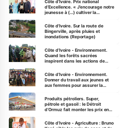
Côte d’Ivoire. Prix national
d’Excellence. « J’encourage notre
jeunesse à (…) cultiver la
compétence et l’intégrité »
(Alassane Ouattara
Côte d'Ivoire. Sur la route de
Bingerville, après pluies et
inondations (Reportage)
Côte d’Ivoire - Environnement.
Quand les forêts sacrées
inspirent dans les actions de
reboisement
Côte d’Ivoire - Environnement.
Donner du travail aux jeunes et
aux femmes pour assurer la
protection des espèces
menacées
Produits pétroliers. Super,
pétrole et gasoil : le Détroit
d’Ormuz fait monter les prix en
Côte d’Ivoire
Côte d’Ivoire - Agriculture : Bruno