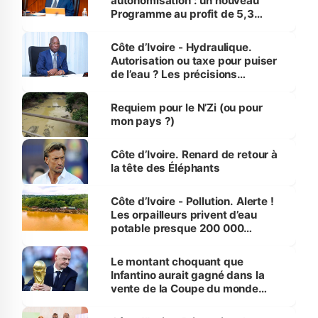
autonomisation : un nouveau
Programme au profit de 5,3
millions de jeunes
Côte d’Ivoire - Hydraulique.
Autorisation ou taxe pour puiser
de l’eau ? Les précisions
d’Assahoré
Requiem pour le N’Zi (ou pour
mon pays ?)
Côte d’Ivoire. Renard de retour à
la tête des Éléphants
Côte d’Ivoire - Pollution. Alerte !
Les orpailleurs privent d’eau
potable presque 200 000
habitants autour d’Agboville
Le montant choquant que
Infantino aurait gagné dans la
vente de la Coupe du monde
révélé