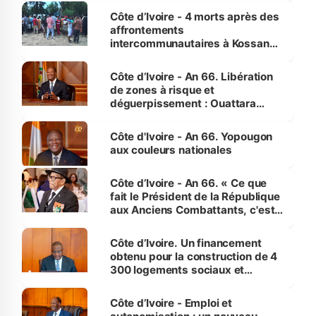
générations futures »
Côte d’Ivoire - 4 morts après des
affrontements
intercommunautaires à Kossandji
(Alepé) - Notre correspondant au
milieu des sinistrés
Côte d’Ivoire - An 66. Libération
de zones à risque et
déguerpissement : Ouattara
assure du « strict respect de
l'Etat de droit pour préserver les
Côte d'Ivoire - An 66. Yopougon
vies humaines »
aux couleurs nationales
Côte d’Ivoire - An 66. « Ce que
fait le Président de la République
aux Anciens Combattants, c'est
inédit » (Cne Yassoungo Koné ®)
Côte d’Ivoire. Un financement
obtenu pour la construction de 4
300 logements sociaux et
économiques à Abidjan, Bouaké
et Yamoussoukro
Côte d’Ivoire - Emploi et