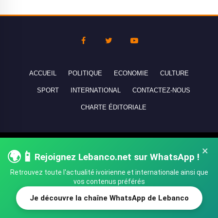
ACCUEIL
POLITIQUE
ECONOMIE
CULTURE
SPORT
INTERNATIONAL
CONTACTEZ-NOUS
CHARTE ÉDITORIALE
Copyright © 2010-2026 lebanco.net - Tous droits de reproduction
×
🌍📱
Rejoignez Lebanco.net sur WhatsApp !
réservés - All rights reserved.
Retrouvez toute l'actualité ivoirienne et internationale ainsi que
vos contenus préférés
Je découvre la chaîne WhatsApp de Lebanco
SHARE
TWEET