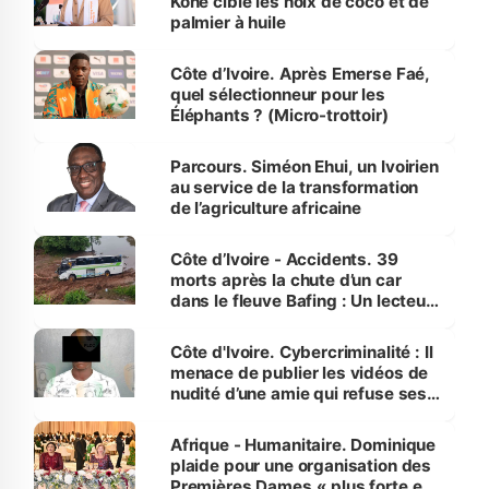
Koné cible les noix de coco et de
palmier à huile
Côte d’Ivoire. Après Emerse Faé,
quel sélectionneur pour les
Éléphants ? (Micro-trottoir)
Parcours. Siméon Ehui, un Ivoirien
au service de la transformation
de l’agriculture africaine
Côte d’Ivoire - Accidents. 39
morts après la chute d’un car
dans le fleuve Bafing : Un lecteur
dénonce la légèreté du ministère
des Transports
Côte d'Ivoire. Cybercriminalité : Il
menace de publier les vidéos de
nudité d’une amie qui refuse ses
avances
Afrique - Humanitaire. Dominique
plaide pour une organisation des
Premières Dames « plus forte et