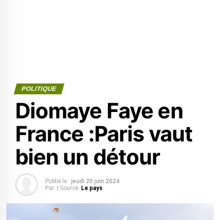
POLITIQUE
Diomaye Faye en
France :Paris vaut
bien un détour
Publié le :
jeudi 20 juin 2024
Par:
| Source:
Le pays