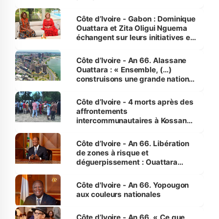
Côte d’Ivoire - Gabon : Dominique
Ouattara et Zita Oligui Nguema
échangent sur leurs initiatives en
faveur des femmes et des
enfants
Côte d’Ivoire - An 66. Alassane
Ouattara : « Ensemble, (…)
construisons une grande nation
pour nous-mêmes et pour les
générations futures »
Côte d’Ivoire - 4 morts après des
affrontements
intercommunautaires à Kossandji
(Alepé) - Notre correspondant au
milieu des sinistrés
Côte d’Ivoire - An 66. Libération
de zones à risque et
déguerpissement : Ouattara
assure du « strict respect de
l'Etat de droit pour préserver les
Côte d'Ivoire - An 66. Yopougon
vies humaines »
aux couleurs nationales
Côte d’Ivoire - An 66. « Ce que