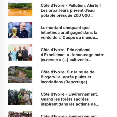
Côte d’Ivoire - Pollution. Alerte !
Les orpailleurs privent d’eau
potable presque 200 000
habitants autour d’Agboville
Le montant choquant que
Infantino aurait gagné dans la
vente de la Coupe du monde
révélé
Côte d’Ivoire. Prix national
d’Excellence. « J’encourage notre
jeunesse à (…) cultiver la
compétence et l’intégrité »
(Alassane Ouattara
Côte d'Ivoire. Sur la route de
Bingerville, après pluies et
inondations (Reportage)
Côte d’Ivoire - Environnement.
Quand les forêts sacrées
inspirent dans les actions de
reboisement
Côte d’Ivoire - Environnement.