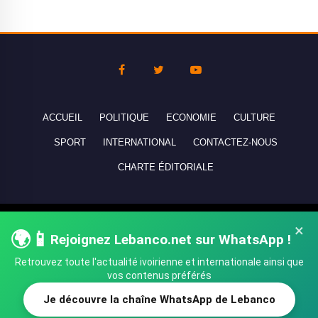
ACCUEIL
POLITIQUE
ECONOMIE
CULTURE
SPORT
INTERNATIONAL
CONTACTEZ-NOUS
CHARTE ÉDITORIALE
Copyright © 2010-2026 lebanco.net - Tous droits de reproduction
×
🌍📱
Rejoignez Lebanco.net sur WhatsApp !
réservés - All rights reserved.
Retrouvez toute l'actualité ivoirienne et internationale ainsi que
vos contenus préférés
Je découvre la chaîne WhatsApp de Lebanco
SHARE
TWEET