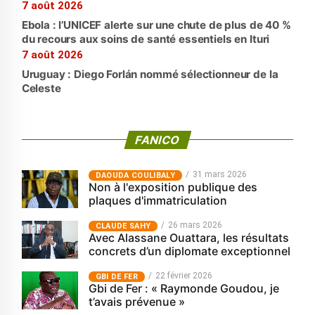
7 août 2026
Ebola : l’UNICEF alerte sur une chute de plus de 40 %
du recours aux soins de santé essentiels en Ituri
7 août 2026
Uruguay : Diego Forlán nommé sélectionneur de la
Celeste
FANICO
31 mars 2026
‎DAOUDA COULIBALY
Non à l'exposition publique des
plaques d'immatriculation
26 mars 2026
CLAUDE SAHY
Avec Alassane Ouattara, les résultats
concrets d’un diplomate exceptionnel
22 février 2026
GBI DE FER
Gbi de Fer : « Raymonde Goudou, je
t’avais prévenue »