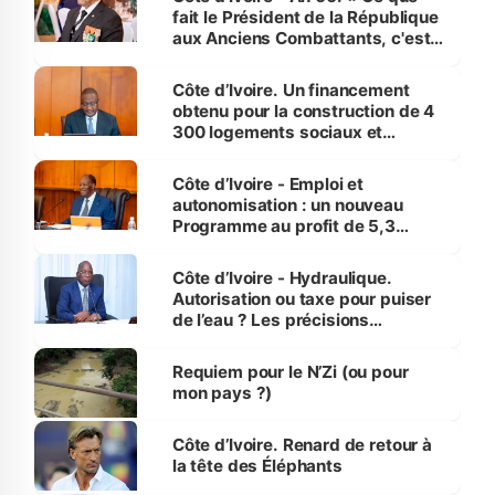
fait le Président de la République
aux Anciens Combattants, c'est
inédit » (Cne Yassoungo Koné ®)
Côte d’Ivoire. Un financement
obtenu pour la construction de 4
300 logements sociaux et
économiques à Abidjan, Bouaké
et Yamoussoukro
Côte d’Ivoire - Emploi et
autonomisation : un nouveau
Programme au profit de 5,3
millions de jeunes
Côte d’Ivoire - Hydraulique.
Autorisation ou taxe pour puiser
de l’eau ? Les précisions
d’Assahoré
Requiem pour le N’Zi (ou pour
mon pays ?)
Côte d’Ivoire. Renard de retour à
la tête des Éléphants