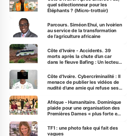
quel sélectionneur pour les
Éléphants ? (Micro-trottoir)
Parcours. Siméon Ehui, un Ivoirien
au service de la transformation
de l’agriculture africaine
Côte d’Ivoire - Accidents. 39
morts après la chute d’un car
dans le fleuve Bafing : Un lecteur
dénonce la légèreté du ministère
des Transports
Côte d'Ivoire. Cybercriminalité : Il
menace de publier les vidéos de
nudité d’une amie qui refuse ses
avances
Afrique - Humanitaire. Dominique
plaide pour une organisation des
Premières Dames « plus forte et
influente, dont l'impact s'affirme
sur la scène internationale »
TF1 : une photo fake qui fait des
vagues