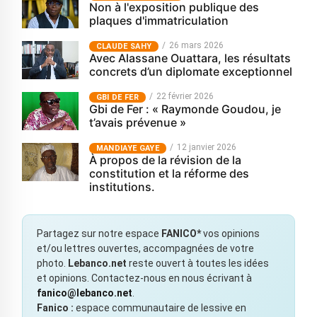
Non à l'exposition publique des
plaques d'immatriculation
26 mars 2026
CLAUDE SAHY
Avec Alassane Ouattara, les résultats
concrets d’un diplomate exceptionnel
22 février 2026
GBI DE FER
Gbi de Fer : « Raymonde Goudou, je
t’avais prévenue »
12 janvier 2026
MANDIAYE GAYE
À propos de la révision de la
constitution et la réforme des
institutions.
Partagez sur notre espace
FANICO*
vos opinions
et/ou lettres ouvertes, accompagnées de votre
photo.
Lebanco.net
reste ouvert à toutes les idées
et opinions. Contactez-nous en nous écrivant à
fanico@lebanco.net
.
Fanico :
espace communautaire de lessive en