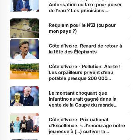
Autorisation ou taxe pour puiser
de l’eau ? Les précisions
d’Assahoré
Requiem pour le N’Zi (ou pour
mon pays ?)
Côte d’Ivoire. Renard de retour à
la tête des Éléphants
Côte d’Ivoire - Pollution. Alerte !
Les orpailleurs privent d’eau
potable presque 200 000
habitants autour d’Agboville
Le montant choquant que
Infantino aurait gagné dans la
vente de la Coupe du monde
révélé
Côte d’Ivoire. Prix national
d’Excellence. « J’encourage notre
jeunesse à (…) cultiver la
compétence et l’intégrité »