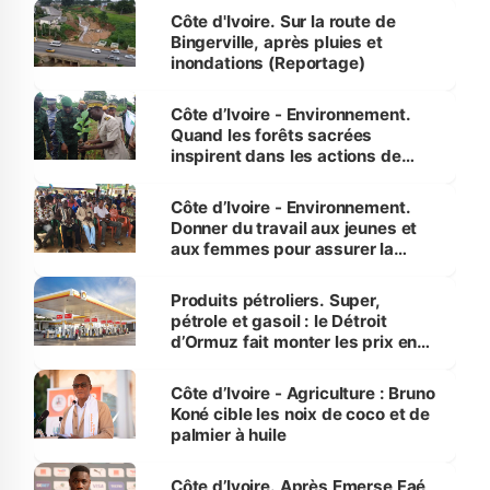
(Alassane Ouattara
Côte d'Ivoire. Sur la route de
Bingerville, après pluies et
inondations (Reportage)
Côte d’Ivoire - Environnement.
Quand les forêts sacrées
inspirent dans les actions de
reboisement
Côte d’Ivoire - Environnement.
Donner du travail aux jeunes et
aux femmes pour assurer la
protection des espèces
menacées
Produits pétroliers. Super,
pétrole et gasoil : le Détroit
d’Ormuz fait monter les prix en
Côte d’Ivoire
Côte d’Ivoire - Agriculture : Bruno
Koné cible les noix de coco et de
palmier à huile
Côte d’Ivoire. Après Emerse Faé,