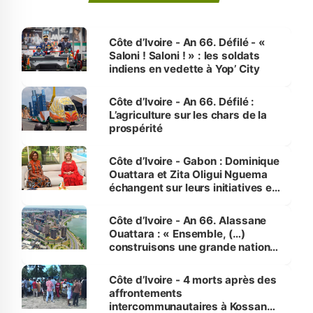
Côte d’Ivoire - An 66. Défilé - «
Saloni ! Saloni ! » : les soldats
indiens en vedette à Yop’ City
Côte d’Ivoire - An 66. Défilé :
L’agriculture sur les chars de la
prospérité
Côte d’Ivoire - Gabon : Dominique
Ouattara et Zita Oligui Nguema
échangent sur leurs initiatives en
faveur des femmes et des
enfants
Côte d’Ivoire - An 66. Alassane
Ouattara : « Ensemble, (…)
construisons une grande nation
pour nous-mêmes et pour les
générations futures »
Côte d’Ivoire - 4 morts après des
affrontements
intercommunautaires à Kossandji