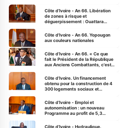
(Alepé) - Notre correspondant au
milieu des sinistrés
Côte d’Ivoire - An 66. Libération
de zones à risque et
déguerpissement : Ouattara
assure du « strict respect de
l'Etat de droit pour préserver les
Côte d'Ivoire - An 66. Yopougon
vies humaines »
aux couleurs nationales
Côte d’Ivoire - An 66. « Ce que
fait le Président de la République
aux Anciens Combattants, c'est
inédit » (Cne Yassoungo Koné ®)
Côte d’Ivoire. Un financement
obtenu pour la construction de 4
300 logements sociaux et
économiques à Abidjan, Bouaké
et Yamoussoukro
Côte d’Ivoire - Emploi et
autonomisation : un nouveau
Programme au profit de 5,3
millions de jeunes
Côte d’Ivoire - Hydraulique.