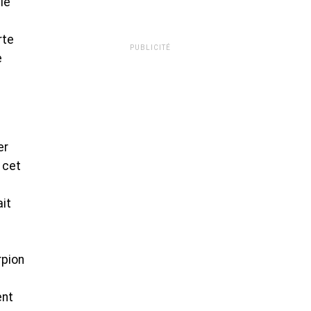
 le
rte
PUBLICITÉ
e
er
 cet
ait
rpion
ent