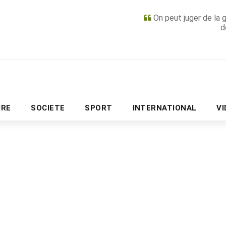
On peut juger de la 
d
PUBLICITÉ
URE
SOCIETE
SPORT
INTERNATIONAL
V