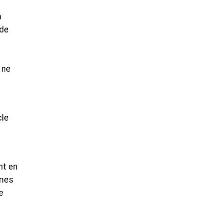
a
ude
 ne
cle
nt en
imes
e