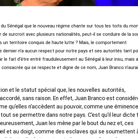
e du Sénégal que le nouveau régime chante sur tous les toits du mo
e surcroit avec plusieurs nationalités, peut-il se conduire de la so
s un territoire conquis de haute lutte ? Mais, le comportement
 dernier n’a aucun respect pour notre pays et ses autorités tant p
 par le fait d’être entré frauduleusement au Sénégal à leur insu, mais 
ue consacrée qui se respecte et digne de ce nom, Juan Branco n’aurai
ion et le statut spécial que, les nouvelles autorités,
ccordé, sans raison. En effet, Juan Branco est considér
même qu’elles n’accèdent au pouvoir, comme une éminenc
 tout se permettre dans notre pays. C’est qu’il leur dicte 
eureusement, Juan les mène par le bout du nez et, ces
l’œil et au doigt, comme des esclaves qui se soumettent 