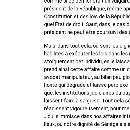
comme si ce dernier était un vulgaire i
président de la République, même apr
Constitution et des lois de la Répub
quel État de droit. Sauf, dans le cas d
président ne peut être poursuivi des 
Mais, dans tout cela, où sont les dign
habilités à exécuter les lois dans les
stoïquement cet individu, en le laiss
prend ainsi cette affaire comme un ch
avocat manipulateur, au bilan peu glor
honte qui dégrade et laisse perplexe t
que, les institutions judiciaires du p
laissent faire à sa guise. Tout cela 
réagissent vigoureusement, pour mett
» qui s’immisce dans nos affaires int
lieux, où notre dignité de Sénégalais 