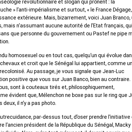
aséologie révolutionnaire et slogan qui prônent : la
che » l’anti-impérialisme et surtout, « le France Dégage,
ssance extérieure. Mais, bizarrement, voici Juan Branco,
s, mais n'assumant aucune autorité de l’Etat français, qu
n, sans que personne du gouvernement ou Pastef ne pipe 
ion.
endu homosexuel ou en tout cas, quelqu’un qui évolue dan
 chevaux et croit que le Sénégal lui appartient, comme u
t recolonisé. Au passage, je vous signale que Jean-Luc
on positive que vous sur Juan Banco, bien au contraire.
ous, sont à couteaux tirés et, philosophiquement,
même évident que, Mélenchon ne boxe pas sur le ring que 
 deux, il n’y a pas photo.
’outrecuidance, par-dessus tout, d’oser prendre l’initiative
re l’ancien président de la République du Sénégal, Macky S