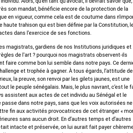
ndividu. Alors, qu’en tant qu’avocat, il devrait savoir que,
ès son mandat, bénéficie encore de la protection de la
lique en vigueur, comme cela est de coutume dans n’impo
e haute trahison qui est bien définie par la Constitution, l
actes dans l'exercice de ses fonctions.
es magistrats, gardiens de nos Institutions juridiques et
 règles de l'art ? pourquoi nos magistrats observent-ils
ant faire comme bon lui semble dans notre pays. Ce derni
allenge et trophée à gagner. À tous égards, l’attitude de
ieux, la preuve, son renvoi par les gilets jaunes, est une
out le peuple sénégalais. Mais, le plus navrant, c’est le f
ays assistent aux actes de cet individu au Sénégal et le
se passe dans notre pays, sans que les voix autorisées ne
re fin aux activités provocatrices de cet étranger « mo
érieures sans aucun droit. En d’autres temps et d’autres
était intacte et préservée, on lui aurait fait payer chèrem