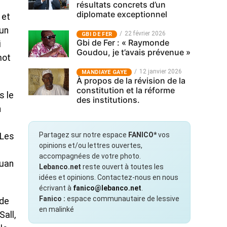
résultats concrets d’un
diplomate exceptionnel
 et
 un
22 février 2026
GBI DE FER
Gbi de Fer : « Raymonde
i
Goudou, je t’avais prévenue »
mot
12 janvier 2026
MANDIAYE GAYE
À propos de la révision de la
constitution et la réforme
s le
des institutions.
n
Partagez sur notre espace
FANICO*
vos
 Les
opinions et/ou lettres ouvertes,
accompagnées de votre photo.
Juan
Lebanco.net
reste ouvert à toutes les
idées et opinions. Contactez-nous en nous
écrivant à
fanico@lebanco.net
.
Fanico :
espace communautaire de lessive
 de
en malinké
all,