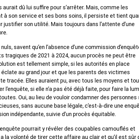
 aurait dû lui suffire pour s’arrêter. Mais, comme les
 à son service et ses bons soins, il persiste et tient qu
stifier son utilité. Mais toujours dans l’attente d’une
re.
s nuls, savent qu’en l’absence d’une commission d’enquêt
s tragiques de 2021 à 2024, aucun procès ne peut être
solution est tellement simple, si les autorités en place
 éclate au grand jour et que les parents des victimes
oute tracée. Elles auraient pu, avec tous les moyens et to
r l’enquête, si elle n’a pas été déjà faite, pour faire la lu
 toutes. Oui, au lieu de vouloir condamner des personnes 
cieuses, sans aucune base légale, c’est-à-dire une enqu
on indépendante, suivie d’un procès équitable.
l’enquête pourrait y révéler des coupables camouflés et
 la volonté de tirer cette affaire au clair et qu’il est sûr