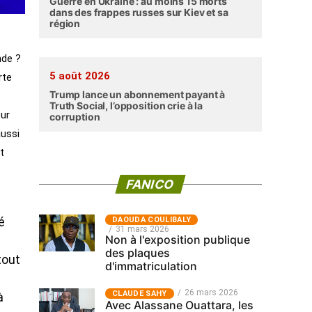
Guerre en Ukraine : au moins 15 morts
dans des frappes russes sur Kiev et sa
région
nde ?
5 août 2026
rte
Trump lance un abonnement payant à
Truth Social, l’opposition crie à la
our
corruption
aussi
t
FANICO
‎DAOUDA COULIBALY
é
31 mars 2026
Non à l'exposition publique
e
des plaques
tout
d'immatriculation
26 mars 2026
CLAUDE SAHY
à
Avec Alassane Ouattara, les