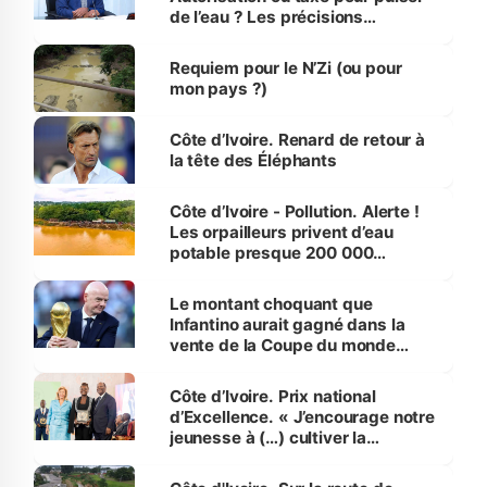
de l’eau ? Les précisions
d’Assahoré
Requiem pour le N’Zi (ou pour
mon pays ?)
Côte d’Ivoire. Renard de retour à
la tête des Éléphants
Côte d’Ivoire - Pollution. Alerte !
Les orpailleurs privent d’eau
potable presque 200 000
habitants autour d’Agboville
Le montant choquant que
Infantino aurait gagné dans la
vente de la Coupe du monde
révélé
Côte d’Ivoire. Prix national
d’Excellence. « J’encourage notre
jeunesse à (…) cultiver la
compétence et l’intégrité »
(Alassane Ouattara