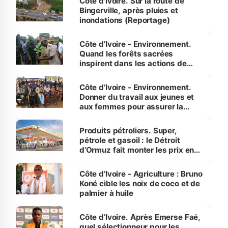
Côte d'Ivoire. Sur la route de
Bingerville, après pluies et
inondations (Reportage)
Côte d’Ivoire - Environnement.
Quand les forêts sacrées
inspirent dans les actions de
reboisement
Côte d’Ivoire - Environnement.
Donner du travail aux jeunes et
aux femmes pour assurer la
protection des espèces
menacées
Produits pétroliers. Super,
pétrole et gasoil : le Détroit
d’Ormuz fait monter les prix en
Côte d’Ivoire
Côte d’Ivoire - Agriculture : Bruno
Koné cible les noix de coco et de
palmier à huile
Côte d’Ivoire. Après Emerse Faé,
quel sélectionneur pour les