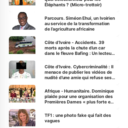
Éléphants ? (Micro-trottoir)
Parcours. Siméon Ehui, un Ivoirien
au service de la transformation
de l’agriculture africaine
Côte d’Ivoire - Accidents. 39
morts après la chute d’un car
dans le fleuve Bafing : Un lecteur
dénonce la légèreté du ministère
des Transports
Côte d'Ivoire. Cybercriminalité : Il
menace de publier les vidéos de
nudité d’une amie qui refuse ses
avances
Afrique - Humanitaire. Dominique
plaide pour une organisation des
Premières Dames « plus forte et
influente, dont l'impact s'affirme
sur la scène internationale »
TF1 : une photo fake qui fait des
vagues