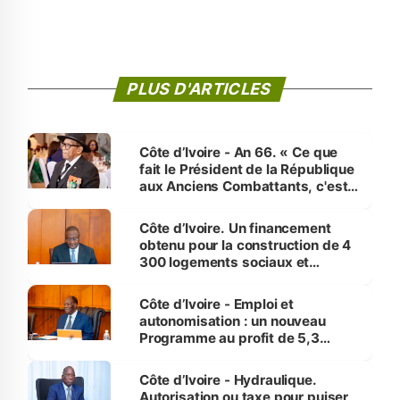
PLUS D'ARTICLES
Côte d’Ivoire - An 66. « Ce que
fait le Président de la République
aux Anciens Combattants, c'est
inédit » (Cne Yassoungo Koné ®)
Côte d’Ivoire. Un financement
obtenu pour la construction de 4
300 logements sociaux et
économiques à Abidjan, Bouaké
et Yamoussoukro
Côte d’Ivoire - Emploi et
autonomisation : un nouveau
Programme au profit de 5,3
millions de jeunes
Côte d’Ivoire - Hydraulique.
Autorisation ou taxe pour puiser