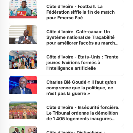
Côte d’Ivoire - Football. La
Fédération siffle la fin de match
pour Emerse Faé
Côte d’Ivoire. Café-cacao: Un
Système national de Traçabilité
pour améliorer l’accès au marché
international
Côte d'Ivoire - Etats-Unis : Trente
jeunes Ivoiriens formés à
l'intelligence artificielle
Charles Blé Goudé « Il faut qu’on
comprenne que la politique, ce
n’est pas la guerre »
Côte d’Ivoire - Insécurité foncière.
Le Tribunal ordonne la démolition
de 1 405 logements inaugurés
par le Premier ministre à Grand-
Bassam
Côte d'Ivoire- Distinctions :