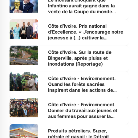
Infantino aurait gagné dans la
vente de la Coupe du monde
révélé
Côte d’Ivoire. Prix national
d’Excellence. « J’encourage notre
jeunesse à (…) cultiver la
compétence et l’intégrité »
(Alassane Ouattara
Côte d'Ivoire. Sur la route de
Bingerville, après pluies et
inondations (Reportage)
Côte d’Ivoire - Environnement.
Quand les forêts sacrées
inspirent dans les actions de
reboisement
Côte d’Ivoire - Environnement.
Donner du travail aux jeunes et
aux femmes pour assurer la
protection des espèces
menacées
Produits pétroliers. Super,
pétrole et gasoil : le Détroit