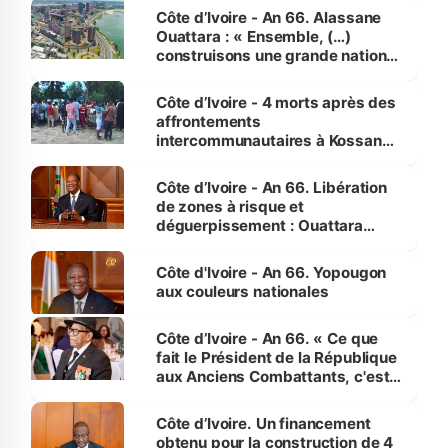
enfants
Côte d’Ivoire - An 66. Alassane
Ouattara : « Ensemble, (…)
construisons une grande nation
pour nous-mêmes et pour les
générations futures »
Côte d’Ivoire - 4 morts après des
affrontements
intercommunautaires à Kossandji
(Alepé) - Notre correspondant au
milieu des sinistrés
Côte d’Ivoire - An 66. Libération
de zones à risque et
déguerpissement : Ouattara
assure du « strict respect de
l'Etat de droit pour préserver les
Côte d'Ivoire - An 66. Yopougon
vies humaines »
aux couleurs nationales
Côte d’Ivoire - An 66. « Ce que
fait le Président de la République
aux Anciens Combattants, c'est
inédit » (Cne Yassoungo Koné ®)
Côte d’Ivoire. Un financement
obtenu pour la construction de 4