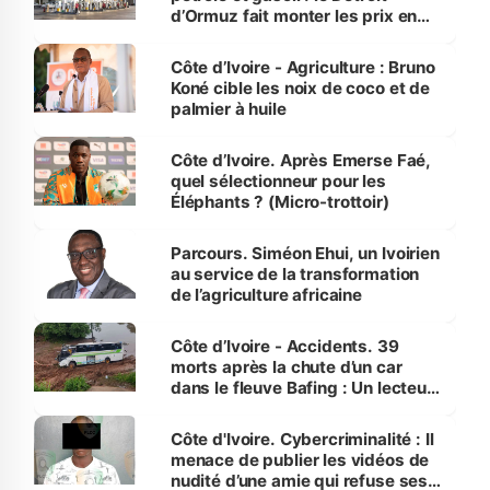
d’Ormuz fait monter les prix en
Côte d’Ivoire
Côte d’Ivoire - Agriculture : Bruno
Koné cible les noix de coco et de
palmier à huile
Côte d’Ivoire. Après Emerse Faé,
quel sélectionneur pour les
Éléphants ? (Micro-trottoir)
Parcours. Siméon Ehui, un Ivoirien
au service de la transformation
de l’agriculture africaine
Côte d’Ivoire - Accidents. 39
morts après la chute d’un car
dans le fleuve Bafing : Un lecteur
dénonce la légèreté du ministère
des Transports
Côte d'Ivoire. Cybercriminalité : Il
menace de publier les vidéos de
nudité d’une amie qui refuse ses