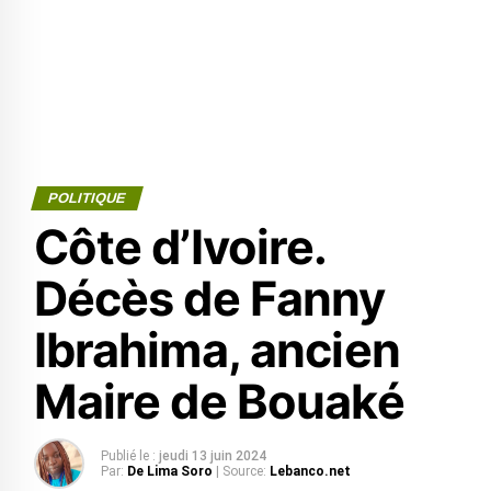
POLITIQUE
Côte d’Ivoire.
Décès de Fanny
Ibrahima, ancien
Maire de Bouaké
Publié le :
jeudi 13 juin 2024
Par:
De Lima Soro
| Source:
Lebanco.net