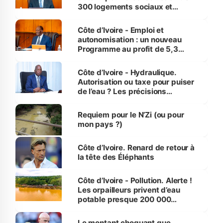
300 logements sociaux et
économiques à Abidjan, Bouaké
et Yamoussoukro
Côte d’Ivoire - Emploi et
autonomisation : un nouveau
Programme au profit de 5,3
millions de jeunes
Côte d’Ivoire - Hydraulique.
Autorisation ou taxe pour puiser
de l’eau ? Les précisions
d’Assahoré
Requiem pour le N’Zi (ou pour
mon pays ?)
Côte d’Ivoire. Renard de retour à
la tête des Éléphants
Côte d’Ivoire - Pollution. Alerte !
Les orpailleurs privent d’eau
potable presque 200 000
habitants autour d’Agboville
Le montant choquant que