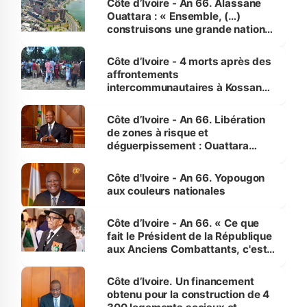
Côte d’Ivoire - An 66. Alassane
Ouattara : « Ensemble, (…)
construisons une grande nation
pour nous-mêmes et pour les
générations futures »
Côte d’Ivoire - 4 morts après des
affrontements
intercommunautaires à Kossandji
(Alepé) - Notre correspondant au
milieu des sinistrés
Côte d’Ivoire - An 66. Libération
de zones à risque et
déguerpissement : Ouattara
assure du « strict respect de
l'Etat de droit pour préserver les
Côte d'Ivoire - An 66. Yopougon
vies humaines »
aux couleurs nationales
Côte d’Ivoire - An 66. « Ce que
fait le Président de la République
aux Anciens Combattants, c'est
inédit » (Cne Yassoungo Koné ®)
Côte d’Ivoire. Un financement
obtenu pour la construction de 4