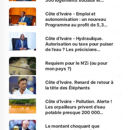
300 logements sociaux et
économiques à Abidjan, Bouaké
et Yamoussoukro
Côte d’Ivoire - Emploi et
autonomisation : un nouveau
Programme au profit de 5,3
millions de jeunes
Côte d’Ivoire - Hydraulique.
Autorisation ou taxe pour puiser
de l’eau ? Les précisions
d’Assahoré
Requiem pour le N’Zi (ou pour
mon pays ?)
Côte d’Ivoire. Renard de retour à
la tête des Éléphants
Côte d’Ivoire - Pollution. Alerte !
Les orpailleurs privent d’eau
potable presque 200 000
habitants autour d’Agboville
Le montant choquant que