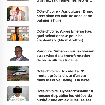
d’Ormuz fait monter les prix en
Côte d’Ivoire
Côte d’Ivoire - Agriculture : Bruno
Koné cible les noix de coco et de
palmier à huile
Côte d’Ivoire. Après Emerse Faé,
quel sélectionneur pour les
Éléphants ? (Micro-trottoir)
Parcours. Siméon Ehui, un Ivoirien
au service de la transformation
de l’agriculture africaine
Côte d’Ivoire - Accidents. 39
morts après la chute d’un car
dans le fleuve Bafing : Un lecteur
dénonce la légèreté du ministère
des Transports
Côte d'Ivoire. Cybercriminalité : Il
menace de publier les vidéos de
nudité d’une amie qui refuse ses
avances