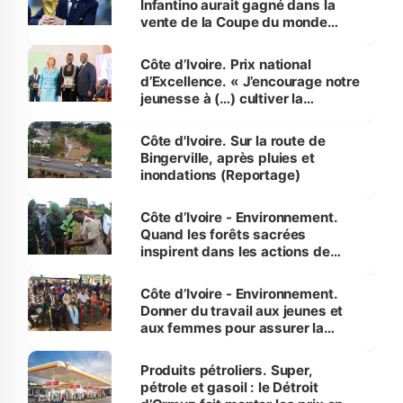
Infantino aurait gagné dans la
vente de la Coupe du monde
révélé
Côte d’Ivoire. Prix national
d’Excellence. « J’encourage notre
jeunesse à (…) cultiver la
compétence et l’intégrité »
(Alassane Ouattara
Côte d'Ivoire. Sur la route de
Bingerville, après pluies et
inondations (Reportage)
Côte d’Ivoire - Environnement.
Quand les forêts sacrées
inspirent dans les actions de
reboisement
Côte d’Ivoire - Environnement.
Donner du travail aux jeunes et
aux femmes pour assurer la
protection des espèces
menacées
Produits pétroliers. Super,
pétrole et gasoil : le Détroit