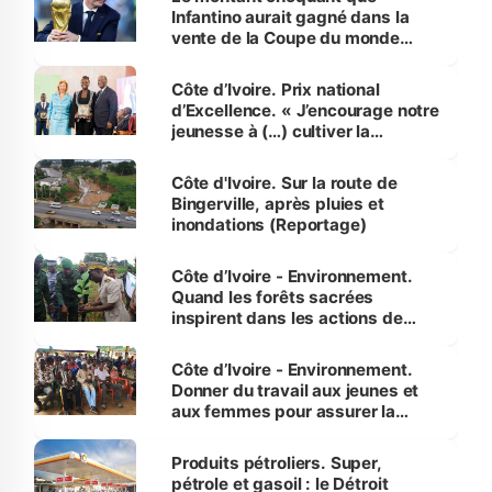
Infantino aurait gagné dans la
vente de la Coupe du monde
révélé
Côte d’Ivoire. Prix national
d’Excellence. « J’encourage notre
jeunesse à (…) cultiver la
compétence et l’intégrité »
(Alassane Ouattara
Côte d'Ivoire. Sur la route de
Bingerville, après pluies et
inondations (Reportage)
Côte d’Ivoire - Environnement.
Quand les forêts sacrées
inspirent dans les actions de
reboisement
Côte d’Ivoire - Environnement.
Donner du travail aux jeunes et
aux femmes pour assurer la
protection des espèces
menacées
Produits pétroliers. Super,
pétrole et gasoil : le Détroit