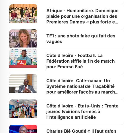
avances
Afrique - Humanitaire. Dominique
plaide pour une organisation des
Premières Dames « plus forte et
influente, dont l'impact s'affirme
sur la scène internationale »
TF1 : une photo fake qui fait des
vagues
Côte d’Ivoire - Football. La
Fédération siffle la fin de match
pour Emerse Faé
Côte d’Ivoire. Café-cacao: Un
Système national de Traçabilité
pour améliorer l’accès au marché
international
Côte d'Ivoire - Etats-Unis : Trente
jeunes Ivoiriens formés à
l'intelligence artificielle
Charles Blé Goudé « Il faut qu’on