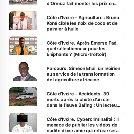
d’Ormuz fait monter les prix en
Côte d’Ivoire
Côte d’Ivoire - Agriculture : Bruno
Koné cible les noix de coco et de
palmier à huile
Côte d’Ivoire. Après Emerse Faé,
quel sélectionneur pour les
Éléphants ? (Micro-trottoir)
Parcours. Siméon Ehui, un Ivoirien
au service de la transformation
de l’agriculture africaine
Côte d’Ivoire - Accidents. 39
morts après la chute d’un car
dans le fleuve Bafing : Un lecteur
dénonce la légèreté du ministère
des Transports
Côte d'Ivoire. Cybercriminalité : Il
menace de publier les vidéos de
nudité d’une amie qui refuse ses