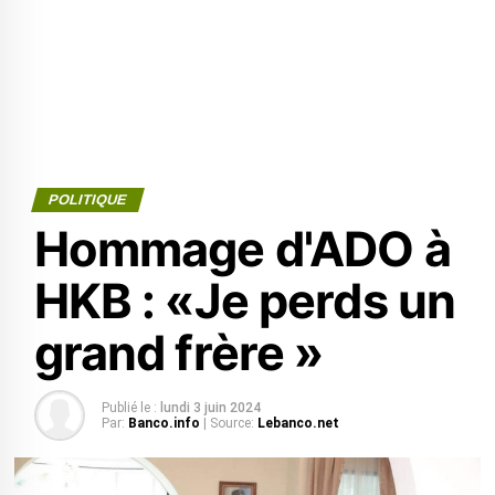
POLITIQUE
Hommage d'ADO à
HKB : «Je perds un
grand frère »
Publié le :
lundi 3 juin 2024
Par:
Banco.info
| Source:
Lebanco.net