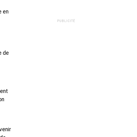
e en
PUBLICITÉ
e de
ment
on
venir