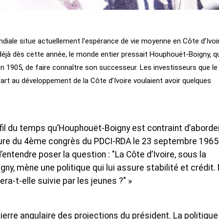
iale situe actuellement l’espérance de vie moyenne en Côte d’Ivoi
t déjà dès cette année, le monde entier pressait Houphouët-Boigny, q
é en 1905, de faire connaître son successeur. Les investisseurs que le
part au développement de la Côte d’Ivoire voulaient avoir quelques
fil du temps qu’Houphouët-Boigny est contraint d’aborder
ure du 4ème congrès du PDCI-RDA le 23 septembre 1965. 
d’entendre poser la question : "La Côte d’Ivoire, sous la
ny, mène une politique qui lui assure stabilité et crédit.
era-t-elle suivie par les jeunes ?″ »
pierre angulaire des projections du président. La politique