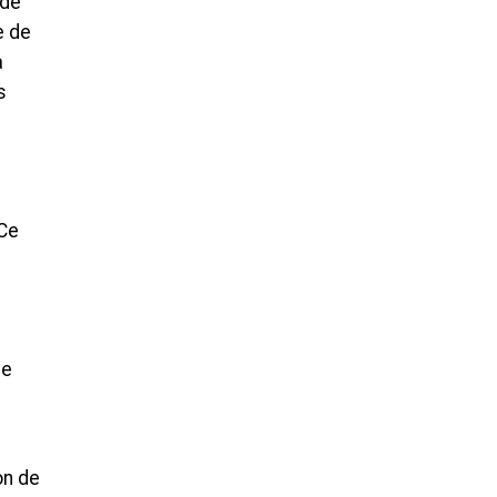
 de
e de
a
s
 Ce
le
on de