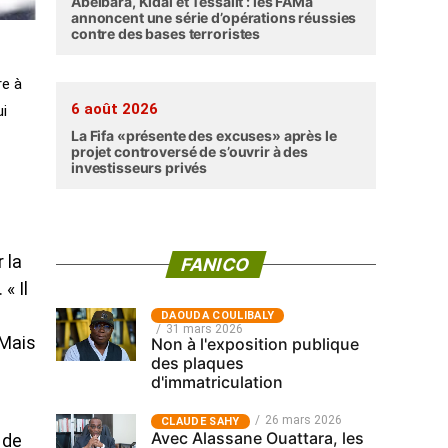
Abéibara, Kidal et Tessalit : les FAMa
annoncent une série d’opérations réussies
contre des bases terroristes
re à
6 août 2026
ui
La Fifa «présente des excuses» après le
projet controversé de s’ouvrir à des
investisseurs privés
 la
FANICO
« Il
‎DAOUDA COULIBALY
31 mars 2026
 Mais
Non à l'exposition publique
des plaques
d'immatriculation
26 mars 2026
CLAUDE SAHY
Avec Alassane Ouattara, les
 de