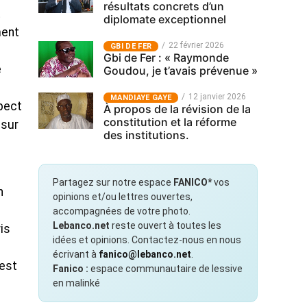
résultats concrets d’un
t
diplomate exceptionnel
ment
22 février 2026
GBI DE FER
Gbi de Fer : « Raymonde
e
Goudou, je t’avais prévenue »
12 janvier 2026
MANDIAYE GAYE
spect
À propos de la révision de la
constitution et la réforme
 sur
des institutions.
Partagez sur notre espace
FANICO*
vos
n
opinions et/ou lettres ouvertes,
accompagnées de votre photo.
Lebanco.net
reste ouvert à toutes les
is
idées et opinions. Contactez-nous en nous
écrivant à
fanico@lebanco.net
.
 est
Fanico :
espace communautaire de lessive
en malinké