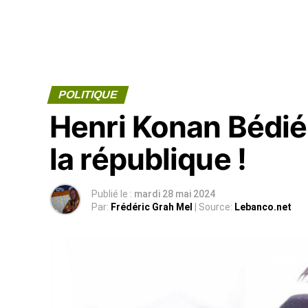
POLITIQUE
Henri Konan Bédié 
la république !
Publié le :
mardi 28 mai 2024
Par:
Frédéric Grah Mel
| Source:
Lebanco.net