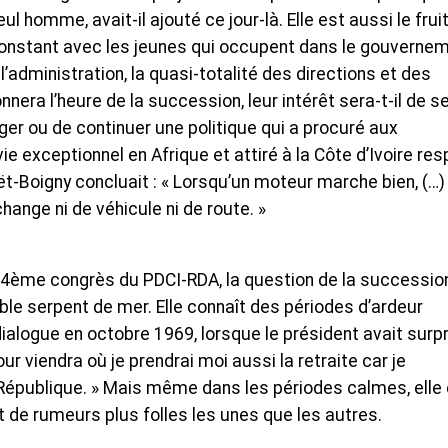
seul homme, avait-il ajouté ce jour-là. Elle est aussi le frui
 constant avec les jeunes qui occupent dans le gouverne
l’administration, la quasi-totalité des directions et des
era l’heure de la succession, leur intérêt sera-t-il de s
nger ou de continuer une politique qui a procuré aux
e exceptionnel en Afrique et attiré à la Côte d’Ivoire re
ët-Boigny concluait : « Lorsqu’un moteur marche bien, (…)
ange ni de véhicule ni de route. »
e 4ème congrès du PDCI-RDA, la question de la successio
le serpent de mer. Elle connaît des périodes d’ardeur
logue en octobre 1969, lorsque le président avait surpr
our viendra où je prendrai moi aussi la retraite car je
 République. » Mais même dans les périodes calmes, elle
t de rumeurs plus folles les unes que les autres.