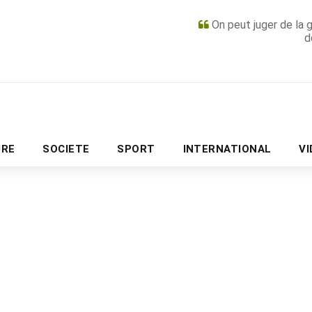
On peut juger de la 
d
PUBLICITÉ
URE
SOCIETE
SPORT
INTERNATIONAL
V