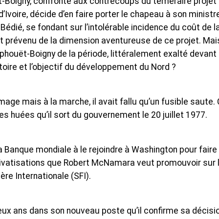
-Boigny, confronté aux contrecoups du téméraire projet
’Ivoire, décide d’en faire porter le chapeau à son ministr
édié, se fondant sur l’intolérable incidence du coût de l
it prévenu de la dimension aventureuse de ce projet. Mai
houët-Boigny de la période, littéralement exalté devant
toire et l’objectif du développement du Nord ?
lumage mais à la marche, il avait fallu qu’un fusible saute.
es huées qu’il sort du gouvernement le 20 juillet 1977.
e la Banque mondiale à le rejoindre à Washington pour faire
privatisations que Robert McNamara veut promouvoir sur 
ère Internationale (SFI).
eux ans dans son nouveau poste qu’il confirme sa décisi