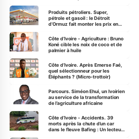
protection des espèces
menacées
Produits pétroliers. Super,
pétrole et gasoil : le Détroit
d’Ormuz fait monter les prix en
Côte d’Ivoire
Côte d’Ivoire - Agriculture : Bruno
Koné cible les noix de coco et de
palmier à huile
Côte d’Ivoire. Après Emerse Faé,
quel sélectionneur pour les
Éléphants ? (Micro-trottoir)
Parcours. Siméon Ehui, un Ivoirien
au service de la transformation
de l’agriculture africaine
Côte d’Ivoire - Accidents. 39
morts après la chute d’un car
dans le fleuve Bafing : Un lecteur
dénonce la légèreté du ministère