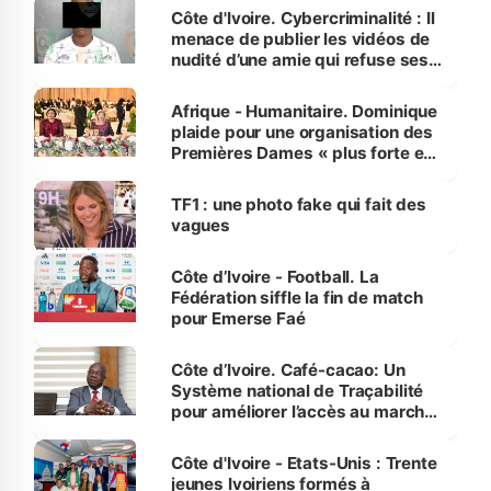
des Transports
Côte d'Ivoire. Cybercriminalité : Il
menace de publier les vidéos de
nudité d’une amie qui refuse ses
avances
Afrique - Humanitaire. Dominique
plaide pour une organisation des
Premières Dames « plus forte et
influente, dont l'impact s'affirme
sur la scène internationale »
TF1 : une photo fake qui fait des
vagues
Côte d’Ivoire - Football. La
Fédération siffle la fin de match
pour Emerse Faé
Côte d’Ivoire. Café-cacao: Un
Système national de Traçabilité
pour améliorer l’accès au marché
international
Côte d'Ivoire - Etats-Unis : Trente
jeunes Ivoiriens formés à