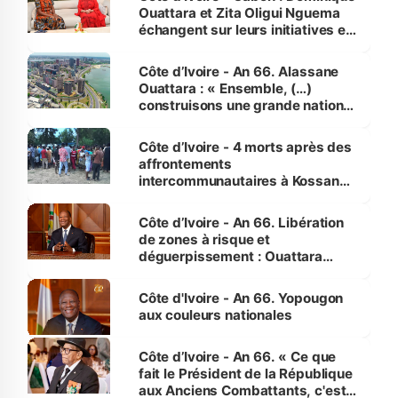
Ouattara et Zita Oligui Nguema
échangent sur leurs initiatives en
faveur des femmes et des
enfants
Côte d’Ivoire - An 66. Alassane
Ouattara : « Ensemble, (…)
construisons une grande nation
pour nous-mêmes et pour les
générations futures »
Côte d’Ivoire - 4 morts après des
affrontements
intercommunautaires à Kossandji
(Alepé) - Notre correspondant au
milieu des sinistrés
Côte d’Ivoire - An 66. Libération
de zones à risque et
déguerpissement : Ouattara
assure du « strict respect de
l'Etat de droit pour préserver les
Côte d'Ivoire - An 66. Yopougon
vies humaines »
aux couleurs nationales
Côte d’Ivoire - An 66. « Ce que
fait le Président de la République
aux Anciens Combattants, c'est