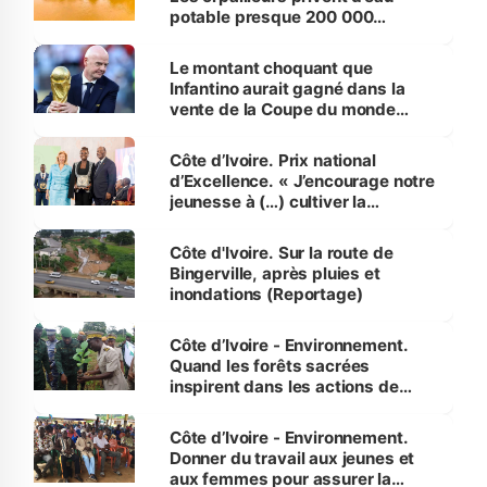
potable presque 200 000
habitants autour d’Agboville
Le montant choquant que
Infantino aurait gagné dans la
vente de la Coupe du monde
révélé
Côte d’Ivoire. Prix national
d’Excellence. « J’encourage notre
jeunesse à (…) cultiver la
compétence et l’intégrité »
(Alassane Ouattara
Côte d'Ivoire. Sur la route de
Bingerville, après pluies et
inondations (Reportage)
Côte d’Ivoire - Environnement.
Quand les forêts sacrées
inspirent dans les actions de
reboisement
Côte d’Ivoire - Environnement.
Donner du travail aux jeunes et
aux femmes pour assurer la