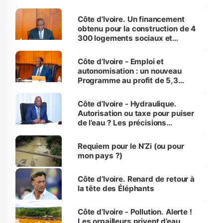
inédit » (Cne Yassoungo Koné ®)
Côte d’Ivoire. Un financement
obtenu pour la construction de 4
300 logements sociaux et
économiques à Abidjan, Bouaké
et Yamoussoukro
Côte d’Ivoire - Emploi et
autonomisation : un nouveau
Programme au profit de 5,3
millions de jeunes
Côte d’Ivoire - Hydraulique.
Autorisation ou taxe pour puiser
de l’eau ? Les précisions
d’Assahoré
Requiem pour le N’Zi (ou pour
mon pays ?)
Côte d’Ivoire. Renard de retour à
la tête des Éléphants
Côte d’Ivoire - Pollution. Alerte !
Les orpailleurs privent d’eau