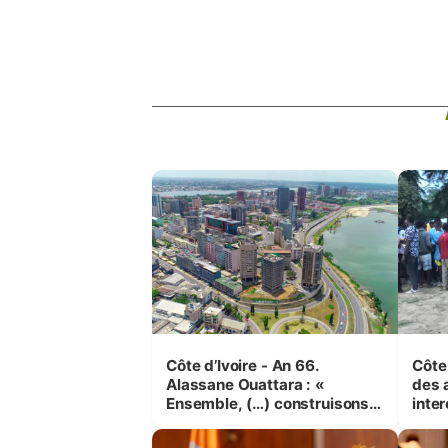
Côte d’Ivoire - An 66.
Côte 
Alassane Ouattara : «
des 
Ensemble, (…) construisons
inte
une grande nation pour nous-
Koss
mêmes et pour les
corr