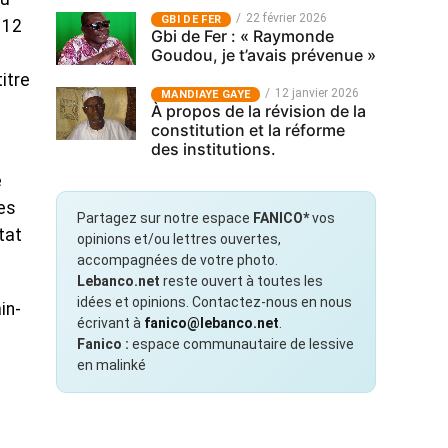
22 février 2026
GBI DE FER
 12
Gbi de Fer : « Raymonde
Goudou, je t’avais prévenue »
itre
12 janvier 2026
MANDIAYE GAYE
À propos de la révision de la
constitution et la réforme
des institutions.
e
es
Partagez sur notre espace
FANICO*
vos
tat
opinions et/ou lettres ouvertes,
accompagnées de votre photo.
Lebanco.net
reste ouvert à toutes les
idées et opinions. Contactez-nous en nous
in-
écrivant à
fanico@lebanco.net
.
Fanico :
espace communautaire de lessive
en malinké