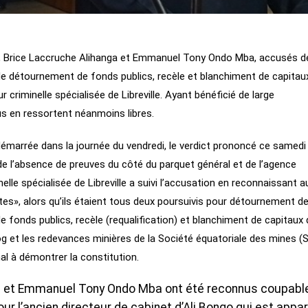
is, Brice Laccruche Alihanga et Emmanuel Tony Ondo Mba, accusés d
e détournement de fonds publics, recèle et blanchiment de capitaux
criminelle spécialisée de Libreville. Ayant bénéficié de large
s en ressortent néanmoins libres.
démarrée dans la journée du vendredi, le verdict prononcé ce samedi
 de l’absence de preuves du côté du parquet général et de l’agence
inelle spécialisée de Libreville a suivi l’accusation en reconnaissant a
es», alors qu’ils étaient tous deux poursuivis pour détournement d
 fonds publics, recèle (requalification) et blanchiment de capitaux
log et les redevances minières de la Société équatoriale des mines (
al à démontrer la constitution.
a et Emmanuel Tony Ondo Mba ont été reconnus coupabl
ur l’ancien directeur de cabinet d’Ali Bongo qui est appa