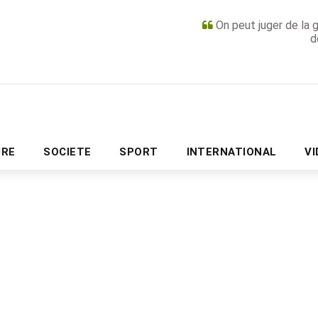
On peut juger de la 
d
PUBLICITÉ
URE
SOCIETE
SPORT
INTERNATIONAL
V