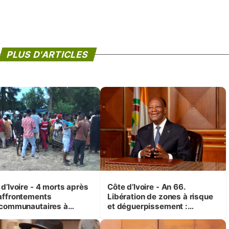
PLUS D'ARTICLES
d’Ivoire - 4 morts après
Côte d’Ivoire - An 66.
affrontements
Libération de zones à risque
rcommunautaires à
et déguerpissement :
andji (Alepé) - Notre
Ouattara assure du « strict
espondant au milieu des
respect de l'Etat de droit pour