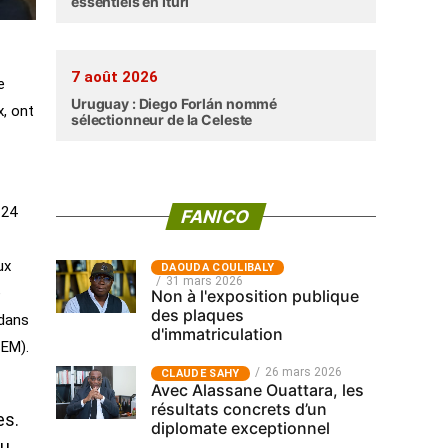
essentiels en Ituri
7 août 2026
e
Uruguay : Diego Forlán nommé
, ont
sélectionneur de la Celeste
 24
FANICO
ux
‎DAOUDA COULIBALY
31 mars 2026
e
Non à l'exposition publique
des plaques
 dans
d'immatriculation
SEM).
26 mars 2026
CLAUDE SAHY
Avec Alassane Ouattara, les
résultats concrets d’un
es.
diplomate exceptionnel
ru