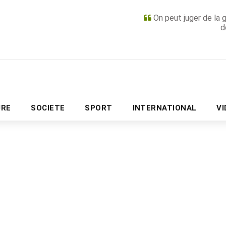
On peut juger de la 
d
PUBLICITÉ
URE
SOCIETE
SPORT
INTERNATIONAL
V