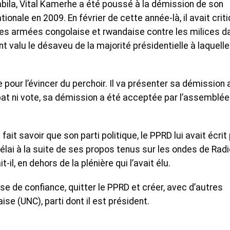
bila, Vital Kamerhe a été poussé à la démission de son
onale en 2009. En février de cette année-là, il avait crit
 des armées congolaise et rwandaise contre les milices d
ent valu le désaveu de la majorité présidentielle à laquelle 
our l’évincer du perchoir. Il va présenter sa démission 
bat ni vote, sa démission a été acceptée par l’assemblée
ait savoir que son parti politique, le PPRD lui avait écrit
lai à la suite de ses propos tenus sur les ondes de Radi
it-il, en dehors de la plénière qui l’avait élu.
crise de confiance, quitter le PPRD et créer, avec d’autres
ise (UNC), parti dont il est président.