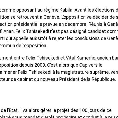
comme opposant au régime Kabila. Avant les élections 
tion se retrouvent à Genève. L’opposition va décider de 
ection présidentielle prévue en décembre. Réunis à Gen
Kofi Anan, Felix Tshisekedi n’est pas désigné candidat co
arti qui appelle aussitôt à rejeter les conclusions de Genè
ommun de l’opposition.
ement entre Felix Tshisekedi et Vital Kamerhe, ancien ba
pposition depuis 2009. C’est alors que Cap vers le
a mener Felix Tshisekedi à la magistrature suprême, verr
cteur de cabinet du nouveau Président de la République.
 l’Etat, il va alors gérer le projet des 100 jours de ce
re placé sous mandat d’arrêt provisoire et conduit à la pris