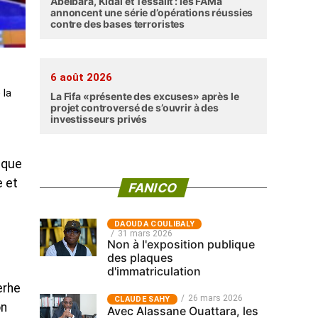
Abéibara, Kidal et Tessalit : les FAMa
annoncent une série d’opérations réussies
contre des bases terroristes
6 août 2026
 la
La Fifa «présente des excuses» après le
projet controversé de s’ouvrir à des
investisseurs privés
ique
e et
FANICO
‎DAOUDA COULIBALY
31 mars 2026
Non à l'exposition publique
des plaques
d'immatriculation
erhe
26 mars 2026
CLAUDE SAHY
on
Avec Alassane Ouattara, les