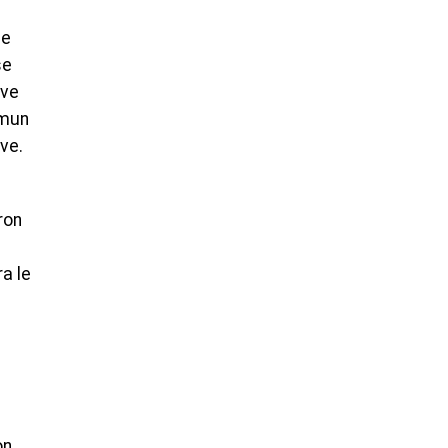
de
se
ève
mmun
ve.
ron
a le
on