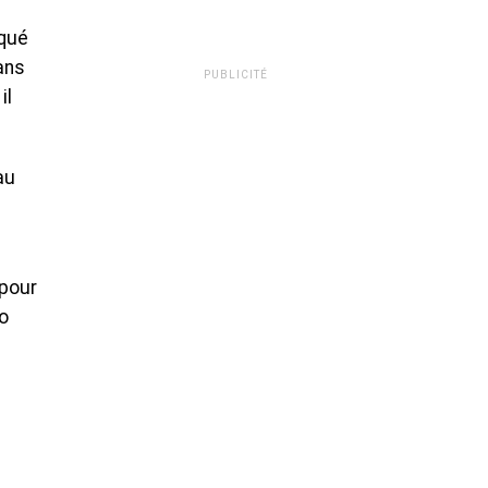
iqué
ans
PUBLICITÉ
il
au
 pour
o