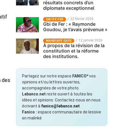
résultats concrets d’un
diplomate exceptionnel
itif
22 février 2026
GBI DE FER
Gbi de Fer : « Raymonde
Goudou, je t’avais prévenue »
12 janvier 2026
MANDIAYE GAYE
À propos de la révision de la
constitution et la réforme
des institutions.
Partagez sur notre espace
FANICO*
vos
n des
opinions et/ou lettres ouvertes,
accompagnées de votre photo.
Lebanco.net
reste ouvert à toutes les
idées et opinions. Contactez-nous en nous
écrivant à
fanico@lebanco.net
.
Fanico :
espace communautaire de lessive
en malinké