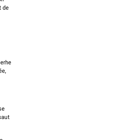
t de
merhe
ée,
se
saut