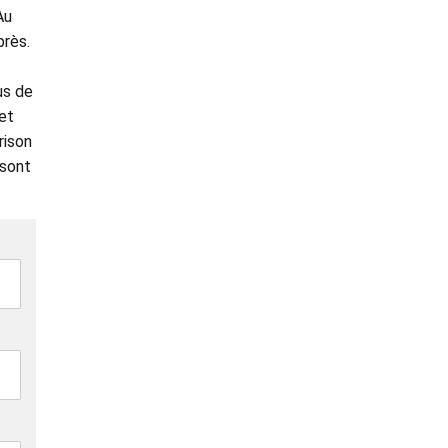
Au
près.
us de
 et
rison
 sont