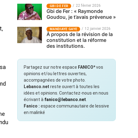
22 février 2026
GBI DE FER
Gbi de Fer : « Raymonde
Goudou, je t’avais prévenue »
t,
12 janvier 2026
MANDIAYE GAYE
À propos de la révision de la
constitution et la réforme
des institutions.
ssa
Partagez sur notre espace
FANICO*
vos
opinions et/ou lettres ouvertes,
accompagnées de votre photo.
and
Lebanco.net
reste ouvert à toutes les
idées et opinions. Contactez-nous en nous
écrivant à
fanico@lebanco.net
.
Fanico :
espace communautaire de lessive
en malinké
ime
endu