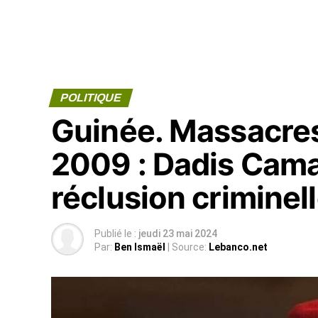
POLITIQUE
Guinée. Massacre
2009 : Dadis Cama
réclusion criminel
Publié le :
jeudi 23 mai 2024
Par:
Ben Ismaël
| Source:
Lebanco.net