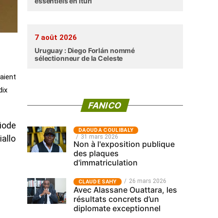
essentiels en Ituri
7 août 2026
Uruguay : Diego Forlán nommé
sélectionneur de la Celeste
taient
dix
FANICO
riode
‎DAOUDA COULIBALY
31 mars 2026
iallo
Non à l'exposition publique
des plaques
d'immatriculation
26 mars 2026
CLAUDE SAHY
a
Avec Alassane Ouattara, les
résultats concrets d’un
diplomate exceptionnel