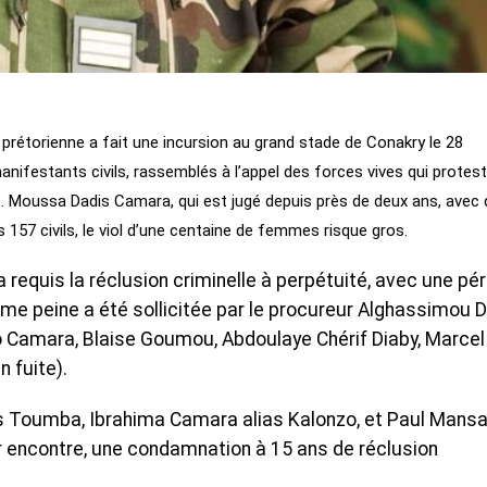
de prétorienne a fait une incursion au grand stade de Conakry le 28
anifestants civils, rassemblés à l’appel des forces vives qui protes
. Moussa Dadis Camara, qui est jugé depuis près de deux ans, avec 
157 civils, le viol d’une centaine de femmes risque gros.
 requis la réclusion criminelle à perpétuité, avec une pé
ême peine a été sollicitée par le procureur Alghassimou D
Camara, Blaise Goumou, Abdoulaye Chérif Diaby, Marcel
n fuite).
as Toumba, Ibrahima Camara alias Kalonzo, et Paul Mans
r encontre, une condamnation à 15 ans de réclusion