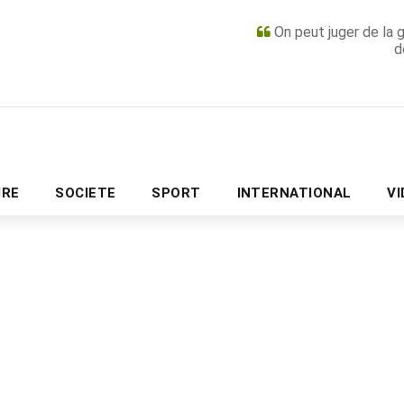
On peut juger de la 
d
PUBLICITÉ
URE
SOCIETE
SPORT
INTERNATIONAL
V