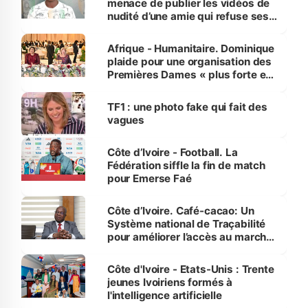
menace de publier les vidéos de
nudité d’une amie qui refuse ses
avances
Afrique - Humanitaire. Dominique
plaide pour une organisation des
Premières Dames « plus forte et
influente, dont l'impact s'affirme
sur la scène internationale »
TF1 : une photo fake qui fait des
vagues
Côte d’Ivoire - Football. La
Fédération siffle la fin de match
pour Emerse Faé
Côte d’Ivoire. Café-cacao: Un
Système national de Traçabilité
pour améliorer l’accès au marché
international
Côte d'Ivoire - Etats-Unis : Trente
jeunes Ivoiriens formés à
l'intelligence artificielle