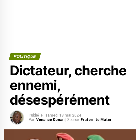
POLITIQUE
Dictateur, cherche
ennemi,
désespérément
Publié le :
samedi 18 mai 2024
Par:
Venance Konan
| Source:
Fraternité Matin