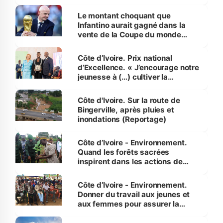
habitants autour d’Agboville
Le montant choquant que
Infantino aurait gagné dans la
vente de la Coupe du monde
révélé
Côte d’Ivoire. Prix national
d’Excellence. « J’encourage notre
jeunesse à (…) cultiver la
compétence et l’intégrité »
(Alassane Ouattara
Côte d'Ivoire. Sur la route de
Bingerville, après pluies et
inondations (Reportage)
Côte d’Ivoire - Environnement.
Quand les forêts sacrées
inspirent dans les actions de
reboisement
Côte d’Ivoire - Environnement.
Donner du travail aux jeunes et
aux femmes pour assurer la
protection des espèces
menacées