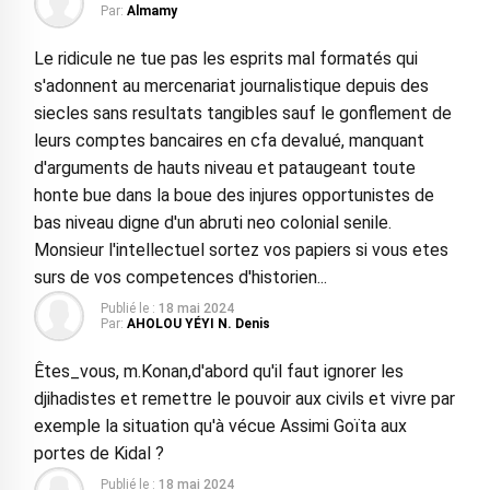
Par:
Almamy
Le ridicule ne tue pas les esprits mal formatés qui
s'adonnent au mercenariat journalistique depuis des
siecles sans resultats tangibles sauf le gonflement de
leurs comptes bancaires en cfa devalué, manquant
d'arguments de hauts niveau et pataugeant toute
honte bue dans la boue des injures opportunistes de
bas niveau digne d'un abruti neo colonial senile.
Monsieur l'intellectuel sortez vos papiers si vous etes
surs de vos competences d'historien...
Publié le :
18 mai 2024
Par:
AHOLOU YÉYI N. Denis
Êtes_vous, m.Konan,d'abord qu'il faut ignorer les
djihadistes et remettre le pouvoir aux civils et vivre par
exemple la situation qu'à vécue Assimi Goïta aux
portes de Kidal ?
Publié le :
18 mai 2024