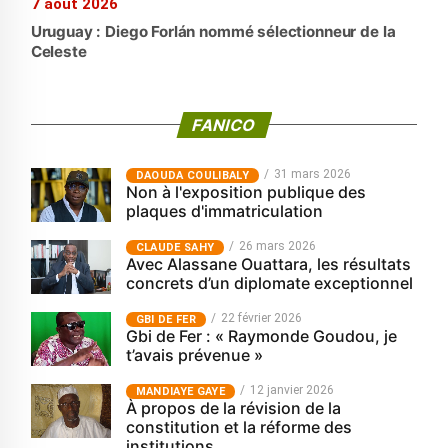
7 août 2026
Uruguay : Diego Forlán nommé sélectionneur de la
Celeste
FANICO
31 mars 2026
‎DAOUDA COULIBALY
Non à l'exposition publique des
plaques d'immatriculation
26 mars 2026
CLAUDE SAHY
Avec Alassane Ouattara, les résultats
concrets d’un diplomate exceptionnel
22 février 2026
GBI DE FER
Gbi de Fer : « Raymonde Goudou, je
t’avais prévenue »
12 janvier 2026
MANDIAYE GAYE
À propos de la révision de la
constitution et la réforme des
institutions.