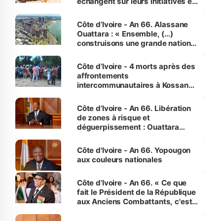
échangent sur leurs initiatives en
faveur des femmes et des
enfants
Côte d’Ivoire - An 66. Alassane
Ouattara : « Ensemble, (…)
construisons une grande nation
pour nous-mêmes et pour les
générations futures »
Côte d’Ivoire - 4 morts après des
affrontements
intercommunautaires à Kossandji
(Alepé) - Notre correspondant au
milieu des sinistrés
Côte d’Ivoire - An 66. Libération
de zones à risque et
déguerpissement : Ouattara
assure du « strict respect de
l'Etat de droit pour préserver les
Côte d'Ivoire - An 66. Yopougon
vies humaines »
aux couleurs nationales
Côte d’Ivoire - An 66. « Ce que
fait le Président de la République
aux Anciens Combattants, c'est
inédit » (Cne Yassoungo Koné ®)