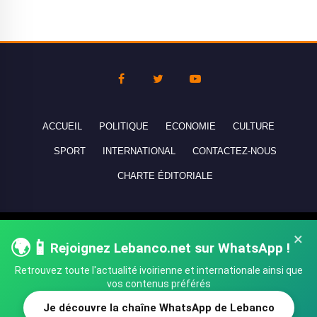
ACCUEIL
POLITIQUE
ECONOMIE
CULTURE
SPORT
INTERNATIONAL
CONTACTEZ-NOUS
CHARTE ÉDITORIALE
Copyright © 2010-2026 lebanco.net - Tous droits de reproduction
×
🌍📱
Rejoignez Lebanco.net sur WhatsApp !
réservés - All rights reserved.
Retrouvez toute l'actualité ivoirienne et internationale ainsi que
vos contenus préférés
Je découvre la chaîne WhatsApp de Lebanco