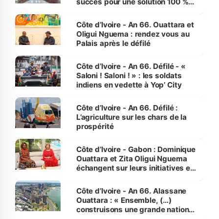
succès pour une solution 100 %
made in Côte d'Ivoire
Côte d’Ivoire - An 66. Ouattara et
Oligui Nguema : rendez vous au
Palais après le défilé
Côte d’Ivoire - An 66. Défilé - «
Saloni ! Saloni ! » : les soldats
indiens en vedette à Yop’ City
Côte d’Ivoire - An 66. Défilé :
L’agriculture sur les chars de la
prospérité
Côte d’Ivoire - Gabon : Dominique
Ouattara et Zita Oligui Nguema
échangent sur leurs initiatives en
faveur des femmes et des
enfants
Côte d’Ivoire - An 66. Alassane
Ouattara : « Ensemble, (…)
construisons une grande nation
pour nous-mêmes et pour les