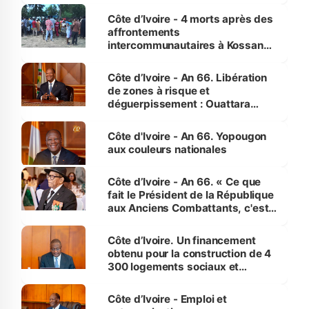
générations futures »
Côte d’Ivoire - 4 morts après des
affrontements
intercommunautaires à Kossandji
(Alepé) - Notre correspondant au
milieu des sinistrés
Côte d’Ivoire - An 66. Libération
de zones à risque et
déguerpissement : Ouattara
assure du « strict respect de
l'Etat de droit pour préserver les
Côte d'Ivoire - An 66. Yopougon
vies humaines »
aux couleurs nationales
Côte d’Ivoire - An 66. « Ce que
fait le Président de la République
aux Anciens Combattants, c'est
inédit » (Cne Yassoungo Koné ®)
Côte d’Ivoire. Un financement
obtenu pour la construction de 4
300 logements sociaux et
économiques à Abidjan, Bouaké
et Yamoussoukro
Côte d’Ivoire - Emploi et