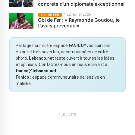
concrets d’un diplomate exceptionnel
22 février 2026
GBI DE FER
Gbi de Fer : « Raymonde Goudou, je
t’avais prévenue »
Partagez sur notre espace
FANICO*
vos opinions
et/ou lettres ouvertes, accompagnées de votre
photo.
Lebanco.net
reste ouvert à toutes les idées
et opinions. Contactez-nous en nous écrivant à
fanico@lebanco.net
.
Fanico :
espace communautaire de lessive en
malinké
PUBLICITÉ