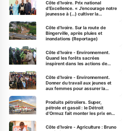
Côte d’Ivoire. Prix national
d’Excellence. « J’encourage notre
jeunesse à (…) cultiver la
compétence et l’intégrité »
(Alassane Ouattara
Côte d'Ivoire. Sur la route de
Bingerville, après pluies et
inondations (Reportage)
Côte d’Ivoire - Environnement.
Quand les forêts sacrées
inspirent dans les actions de
reboisement
Côte d’Ivoire - Environnement.
Donner du travail aux jeunes et
aux femmes pour assurer la
protection des espèces
menacées
Produits pétroliers. Super,
pétrole et gasoil : le Détroit
d’Ormuz fait monter les prix en
Côte d’Ivoire
Côte d’Ivoire - Agriculture : Bruno