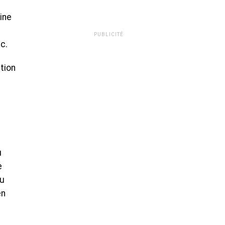
line
PUBLICITÉ
c.
tion
u
e
du
en