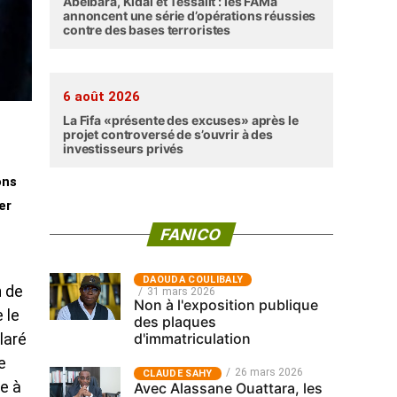
Abéibara, Kidal et Tessalit : les FAMa
annoncent une série d’opérations réussies
contre des bases terroristes
6 août 2026
La Fifa «présente des excuses» après le
projet controversé de s’ouvrir à des
investisseurs privés
ons
er
FANICO
‎DAOUDA COULIBALY
n de
31 mars 2026
Non à l'exposition publique
 le
des plaques
d'immatriculation
laré
e
26 mars 2026
CLAUDE SAHY
Ce à
Avec Alassane Ouattara, les