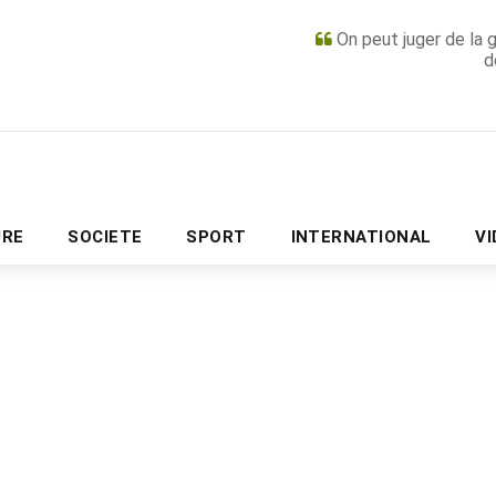
On peut juger de la 
d
PUBLICITÉ
URE
SOCIETE
SPORT
INTERNATIONAL
V