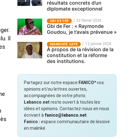
résultats concrets d’un
diplomate exceptionnel
22 février 2026
GBI DE FER
Gbi de Fer : « Raymonde
ger.
Goudou, je t’avais prévenue »
u. Il
12 janvier 2026
MANDIAYE GAYE
les
À propos de la révision de la
constitution et la réforme
des institutions.
Partagez sur notre espace
FANICO*
vos
opinions et/ou lettres ouvertes,
ine
accompagnées de votre photo.
Lebanco.net
reste ouvert à toutes les
idées et opinions. Contactez-nous en nous
n
écrivant à
fanico@lebanco.net
.
rès
Fanico :
espace communautaire de lessive
en malinké