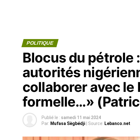
POLITIQUE
Blocus du pétrole :
autorités nigérien
collaborer avec le
formelle…» (Patric
Publié le :
samedi 11 mai 2024
Par:
Mufasa Sègbédji
| Source:
Lebanco.net