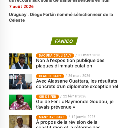
du recours aux soins de santé essentiels en Ituri
7 août 2026
Uruguay : Diego Forlán nommé sélectionneur de la
Celeste
FANICO
31 mars 2026
‎DAOUDA COULIBALY
Non à l'exposition publique des
plaques d'immatriculation
26 mars 2026
CLAUDE SAHY
Avec Alassane Ouattara, les résultats
concrets d’un diplomate exceptionnel
22 février 2026
GBI DE FER
Gbi de Fer : « Raymonde Goudou, je
t’avais prévenue »
12 janvier 2026
MANDIAYE GAYE
À propos de la révision de la
constitution et la réforme des