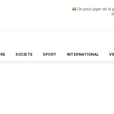
On peut juger de la 
d
PUBLICITÉ
URE
SOCIETE
SPORT
INTERNATIONAL
V