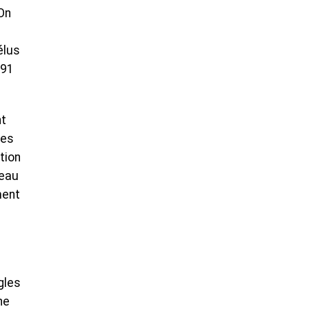
 On
élus
991
nt
des
tion
veau
ment
gles
ne