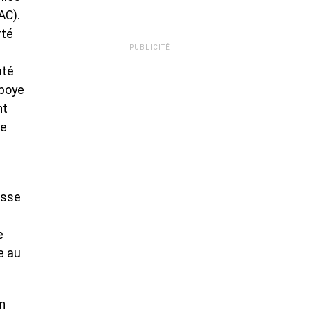
AC).
rté
PUBLICITÉ
uté
aboye
nt
4e
esse
e
ée au
en