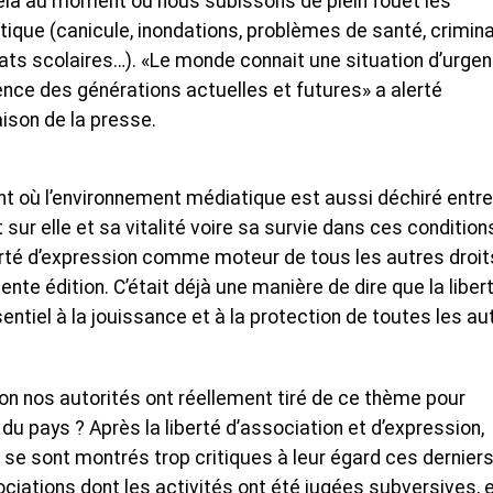
cela au moment où nous subissons de plein fouet les
ue (canicule, inondations, problèmes de santé, criminal
ats scolaires…). «Le monde connait une situation d’urge
nce des générations actuelles et futures» a alerté
ison de la presse.
 où l’environnement médiatique est aussi déchiré entre
sur elle et sa vitalité voire sa survie dans ces condition
berté d’expression comme moteur de tous les autres droit
te édition. C’était déjà une manière de dire que la liber
entiel à la jouissance et à la protection de toutes les au
on nos autorités ont réellement tiré de ce thème pour
 du pays ? Après la liberté d’association et d’expression,
i se sont montrés trop critiques à leur égard ces dernier
ociations dont les activités ont été jugées subversives, e