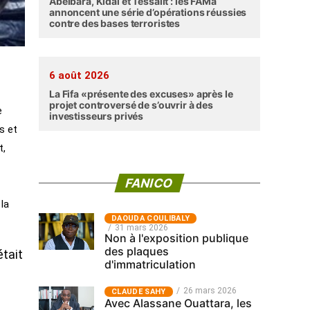
Abéibara, Kidal et Tessalit : les FAMa
annoncent une série d’opérations réussies
contre des bases terroristes
6 août 2026
La Fifa «présente des excuses» après le
projet controversé de s’ouvrir à des
e
investisseurs privés
s et
t,
FANICO
la
‎DAOUDA COULIBALY
31 mars 2026
Non à l'exposition publique
des plaques
était
d'immatriculation
26 mars 2026
CLAUDE SAHY
Avec Alassane Ouattara, les