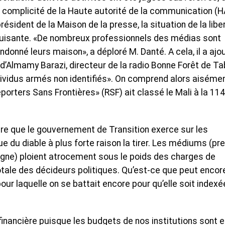
 complicité de la Haute autorité de la communication (H
président de la Maison de la presse, la situation de la libe
reluisante. «De nombreux professionnels des médias sont
ndonné leurs maison», a déploré M. Danté. A cela, il a ajo
d’Almamy Barazi, directeur de la radio Bonne Forêt de T
dividus armés non identifiés». On comprend alors aiséme
porters Sans Frontières» (RSF) ait classé le Mali à la 11
cière que le gouvernement de Transition exerce sur les
eue du diable à plus forte raison la tirer. Les médiums (pr
n ligne) ploient atrocement sous le poids des charges de
otale des décideurs politiques. Qu’est-ce que peut encor
 (pour laquelle on se battait encore pour qu’elle soit index
 financière puisque les budgets de nos institutions sont 