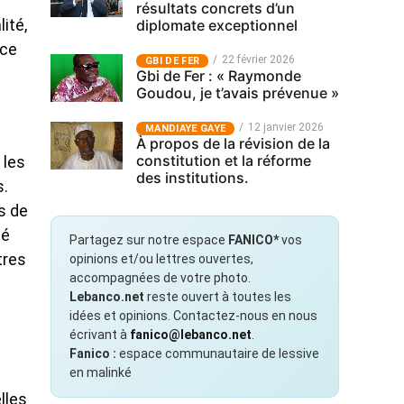
résultats concrets d’un
diplomate exceptionnel
ité,
nce
22 février 2026
GBI DE FER
Gbi de Fer : « Raymonde
Goudou, je t’avais prévenue »
12 janvier 2026
MANDIAYE GAYE
À propos de la révision de la
constitution et la réforme
 les
des institutions.
s.
s de
té
Partagez sur notre espace
FANICO*
vos
tres
opinions et/ou lettres ouvertes,
accompagnées de votre photo.
Lebanco.net
reste ouvert à toutes les
idées et opinions. Contactez-nous en nous
écrivant à
fanico@lebanco.net
.
Fanico :
espace communautaire de lessive
en malinké
s
lles