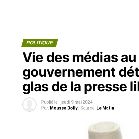
POLITIQUE
Vie des médias au 
gouvernement déte
glas de la presse li
Publié le :
jeudi 9 mai 2024
Par:
Moussa Bolly
| Source:
Le Matin