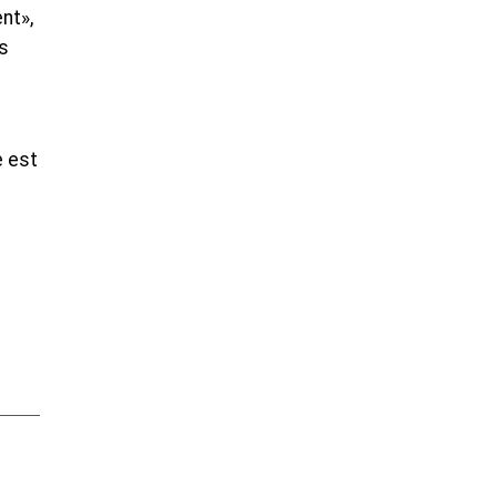
nt»,
s
e est