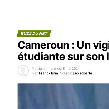
BUZZ DU NET
Cameroun : Un vigi
étudiante sur son l
Publié le :
mercredi 8 mai 2024
Par:
Franck Biya
| Source:
Lebledparle