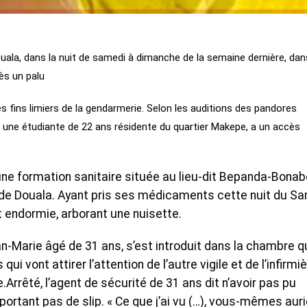
Douala, dans la nuit de samedi à dimanche de la semaine dernière, da
rès un palu
s fins limiers de la gendarmerie. Selon les auditions des pandores
 une étudiante de 22 ans résidente du quartier Makepe, a un accès
une formation sanitaire située au lieu-dit Bepanda-Bonab
e de Douala. Ayant pris ses médicaments cette nuit du S
t endormie, arborant une nuisette.
an-Marie âgé de 31 ans, s’est introduit dans la chambre qu
qui vont attirer l’attention de l’autre vigile et de l’infirmi
Arrêté, l’agent de sécurité de 31 ans dit n’avoir pas pu
 portant pas de slip. « Ce que j’ai vu (…), vous-mêmes aur