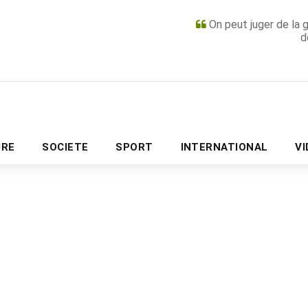
On peut juger de la 
d
PUBLICITÉ
URE
SOCIETE
SPORT
INTERNATIONAL
V