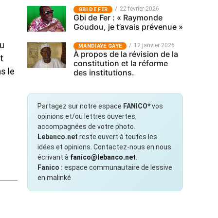
22 février 2026
GBI DE FER
Gbi de Fer : « Raymonde
Goudou, je t’avais prévenue »
au
12 janvier 2026
MANDIAYE GAYE
À propos de la révision de la
t
constitution et la réforme
s le
des institutions.
Partagez sur notre espace
FANICO*
vos
opinions et/ou lettres ouvertes,
accompagnées de votre photo.
Lebanco.net
reste ouvert à toutes les
idées et opinions. Contactez-nous en nous
écrivant à
fanico@lebanco.net
.
Fanico :
espace communautaire de lessive
en malinké