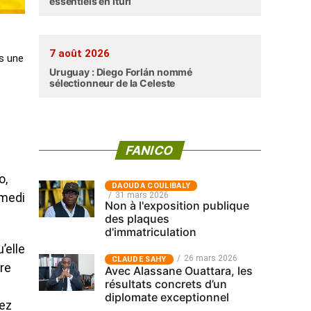
essentiels en Ituri
7 août 2026
ns une
Uruguay : Diego Forlán nommé
sélectionneur de la Celeste
FANICO
o,
‎DAOUDA COULIBALY
31 mars 2026
amedi
Non à l'exposition publique
des plaques
d'immatriculation
’elle
26 mars 2026
CLAUDE SAHY
ère
Avec Alassane Ouattara, les
résultats concrets d’un
diplomate exceptionnel
iez