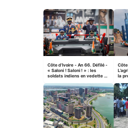
Côte d’Ivoire - An 66. Défilé -
Côte 
« Saloni ! Saloni ! » : les
L’agr
soldats indiens en vedette à
la pr
Yop’ City