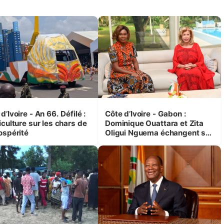
d’Ivoire - An 66. Défilé :
Côte d’Ivoire - Gabon :
iculture sur les chars de
Dominique Ouattara et Zita
ospérité
Oligui Nguema échangent sur
leurs initiatives en faveur des
femmes et des enfants