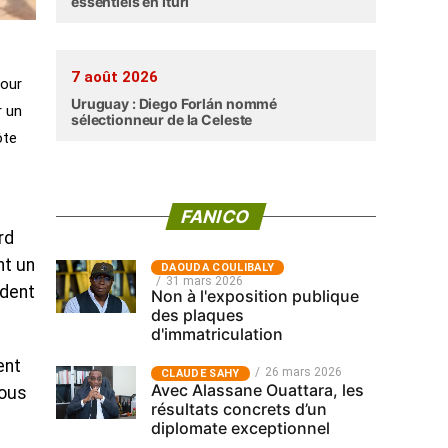
essentiels en Ituri
7 août 2026
pour
Uruguay : Diego Forlán nommé
r un
sélectionneur de la Celeste
ôte
FANICO
rd
nt un
‎DAOUDA COULIBALY
31 mars 2026
-dent
Non à l'exposition publique
des plaques
d'immatriculation
ent
26 mars 2026
CLAUDE SAHY
Avec Alassane Ouattara, les
tous
résultats concrets d’un
diplomate exceptionnel