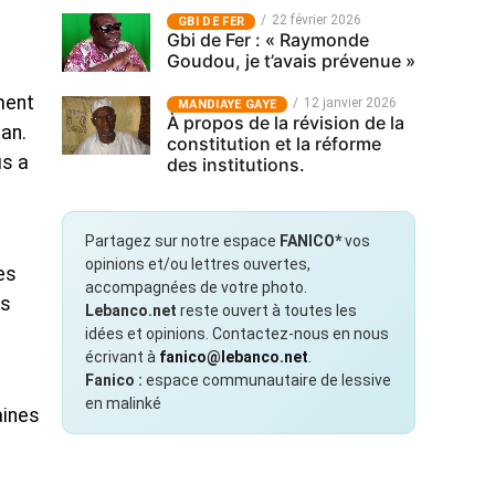
22 février 2026
GBI DE FER
Gbi de Fer : « Raymonde
Goudou, je t’avais prévenue »
ment
12 janvier 2026
MANDIAYE GAYE
À propos de la révision de la
an.
constitution et la réforme
us a
des institutions.
Partagez sur notre espace
FANICO*
vos
opinions et/ou lettres ouvertes,
es
accompagnées de votre photo.
es
Lebanco.net
reste ouvert à toutes les
idées et opinions. Contactez-nous en nous
écrivant à
fanico@lebanco.net
.
Fanico :
espace communautaire de lessive
en malinké
aines