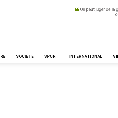
On peut juger de la 
d
PUBLICITÉ
URE
SOCIETE
SPORT
INTERNATIONAL
V