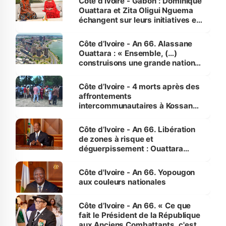
Côte d’Ivoire - Gabon : Dominique
Ouattara et Zita Oligui Nguema
échangent sur leurs initiatives en
faveur des femmes et des
enfants
Côte d’Ivoire - An 66. Alassane
Ouattara : « Ensemble, (…)
construisons une grande nation
pour nous-mêmes et pour les
générations futures »
Côte d’Ivoire - 4 morts après des
affrontements
intercommunautaires à Kossandji
(Alepé) - Notre correspondant au
milieu des sinistrés
Côte d’Ivoire - An 66. Libération
de zones à risque et
déguerpissement : Ouattara
assure du « strict respect de
l'Etat de droit pour préserver les
Côte d'Ivoire - An 66. Yopougon
vies humaines »
aux couleurs nationales
Côte d’Ivoire - An 66. « Ce que
fait le Président de la République
aux Anciens Combattants, c'est