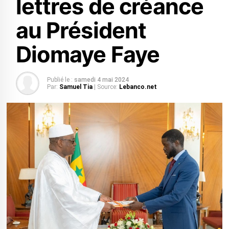
lettres de créance
au Président
Diomaye Faye
Publié le :
samedi 4 mai 2024
Par:
Samuel Tia
| Source:
Lebanco.net