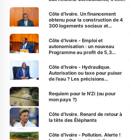
inédit » (Cne Yassoungo Koné ®)
Côte d’Ivoire. Un financement
obtenu pour la construction de 4
300 logements sociaux et
économiques à Abidjan, Bouaké
et Yamoussoukro
Côte d’Ivoire - Emploi et
autonomisation : un nouveau
Programme au profit de 5,3
millions de jeunes
Côte d’Ivoire - Hydraulique.
Autorisation ou taxe pour puiser
de l’eau ? Les précisions
d’Assahoré
Requiem pour le N’Zi (ou pour
mon pays ?)
Côte d’Ivoire. Renard de retour à
la tête des Éléphants
Côte d’Ivoire - Pollution. Alerte !