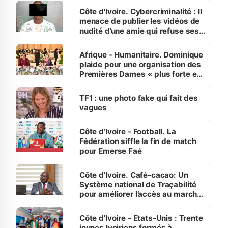
des Transports
Côte d'Ivoire. Cybercriminalité : Il
menace de publier les vidéos de
nudité d’une amie qui refuse ses
avances
Afrique - Humanitaire. Dominique
plaide pour une organisation des
Premières Dames « plus forte et
influente, dont l'impact s'affirme
sur la scène internationale »
TF1 : une photo fake qui fait des
vagues
Côte d’Ivoire - Football. La
Fédération siffle la fin de match
pour Emerse Faé
Côte d’Ivoire. Café-cacao: Un
Système national de Traçabilité
pour améliorer l’accès au marché
international
Côte d'Ivoire - Etats-Unis : Trente
jeunes Ivoiriens formés à