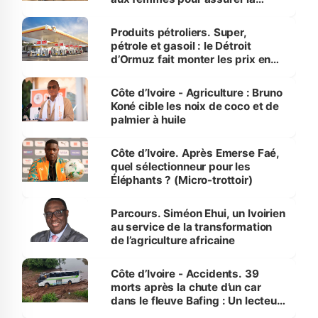
protection des espèces
menacées
Produits pétroliers. Super,
pétrole et gasoil : le Détroit
d’Ormuz fait monter les prix en
Côte d’Ivoire
Côte d’Ivoire - Agriculture : Bruno
Koné cible les noix de coco et de
palmier à huile
Côte d’Ivoire. Après Emerse Faé,
quel sélectionneur pour les
Éléphants ? (Micro-trottoir)
Parcours. Siméon Ehui, un Ivoirien
au service de la transformation
de l’agriculture africaine
Côte d’Ivoire - Accidents. 39
morts après la chute d’un car
dans le fleuve Bafing : Un lecteur
dénonce la légèreté du ministère