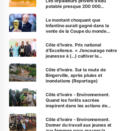
Les orpailleurs privent d’eau
potable presque 200 000
habitants autour d’Agboville
Le montant choquant que
Infantino aurait gagné dans la
vente de la Coupe du monde
révélé
Côte d’Ivoire. Prix national
d’Excellence. « J’encourage notre
jeunesse à (…) cultiver la
compétence et l’intégrité »
(Alassane Ouattara
Côte d'Ivoire. Sur la route de
Bingerville, après pluies et
inondations (Reportage)
Côte d’Ivoire - Environnement.
Quand les forêts sacrées
inspirent dans les actions de
reboisement
Côte d’Ivoire - Environnement.
Donner du travail aux jeunes et
aux femmes pour assurer la