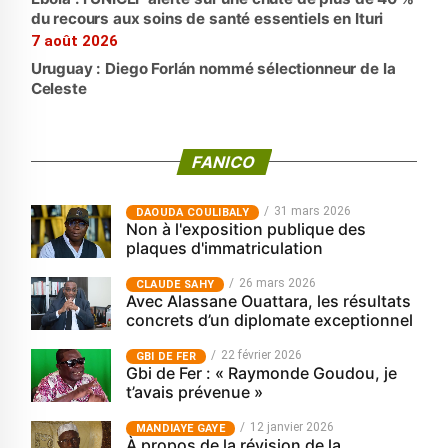
du recours aux soins de santé essentiels en Ituri
7 août 2026
Uruguay : Diego Forlán nommé sélectionneur de la
Celeste
FANICO
31 mars 2026
‎DAOUDA COULIBALY
Non à l'exposition publique des
plaques d'immatriculation
26 mars 2026
CLAUDE SAHY
Avec Alassane Ouattara, les résultats
concrets d’un diplomate exceptionnel
22 février 2026
GBI DE FER
Gbi de Fer : « Raymonde Goudou, je
t’avais prévenue »
12 janvier 2026
MANDIAYE GAYE
À propos de la révision de la