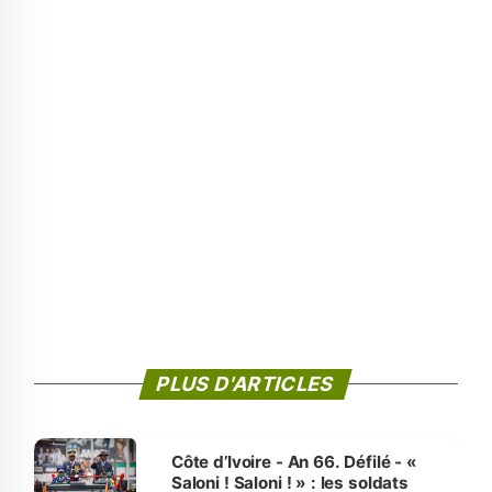
PLUS D'ARTICLES
Côte d’Ivoire - An 66. Défilé - «
Saloni ! Saloni ! » : les soldats