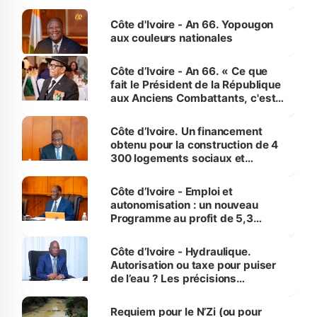
assure du « strict respect de
l'Etat de droit pour préserver les
Côte d'Ivoire - An 66. Yopougon
vies humaines »
aux couleurs nationales
Côte d’Ivoire - An 66. « Ce que
fait le Président de la République
aux Anciens Combattants, c'est
inédit » (Cne Yassoungo Koné ®)
Côte d’Ivoire. Un financement
obtenu pour la construction de 4
300 logements sociaux et
économiques à Abidjan, Bouaké
et Yamoussoukro
Côte d’Ivoire - Emploi et
autonomisation : un nouveau
Programme au profit de 5,3
millions de jeunes
Côte d’Ivoire - Hydraulique.
Autorisation ou taxe pour puiser
de l’eau ? Les précisions
d’Assahoré
Requiem pour le N’Zi (ou pour