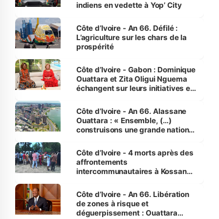
indiens en vedette à Yop’ City
Côte d’Ivoire - An 66. Défilé :
L’agriculture sur les chars de la
prospérité
Côte d’Ivoire - Gabon : Dominique
Ouattara et Zita Oligui Nguema
échangent sur leurs initiatives en
faveur des femmes et des
enfants
Côte d’Ivoire - An 66. Alassane
Ouattara : « Ensemble, (…)
construisons une grande nation
pour nous-mêmes et pour les
générations futures »
Côte d’Ivoire - 4 morts après des
affrontements
intercommunautaires à Kossandji
(Alepé) - Notre correspondant au
milieu des sinistrés
Côte d’Ivoire - An 66. Libération
de zones à risque et
déguerpissement : Ouattara