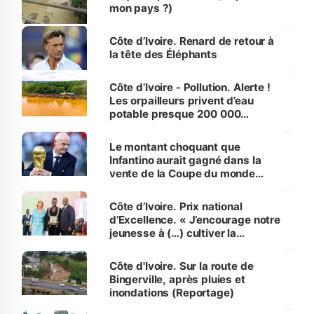
mon pays ?)
Côte d’Ivoire. Renard de retour à
la tête des Éléphants
Côte d’Ivoire - Pollution. Alerte !
Les orpailleurs privent d’eau
potable presque 200 000
habitants autour d’Agboville
Le montant choquant que
Infantino aurait gagné dans la
vente de la Coupe du monde
révélé
Côte d’Ivoire. Prix national
d’Excellence. « J’encourage notre
jeunesse à (…) cultiver la
compétence et l’intégrité »
(Alassane Ouattara
Côte d'Ivoire. Sur la route de
Bingerville, après pluies et
inondations (Reportage)