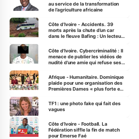
au service de la transformation
de l’agriculture africaine
Côte d’Ivoire - Accidents. 39
morts après la chute d’un car
dans le fleuve Bafing : Un lecteur
dénonce la légèreté du ministère
des Transports
Côte d'Ivoire. Cybercriminalité : Il
menace de publier les vidéos de
nudité d’une amie qui refuse ses
avances
Afrique - Humanitaire. Dominique
plaide pour une organisation des
Premières Dames « plus forte et
influente, dont l'impact s'affirme
sur la scène internationale »
TF1 : une photo fake qui fait des
vagues
Côte d’Ivoire - Football. La
Fédération siffle la fin de match
pour Emerse Faé