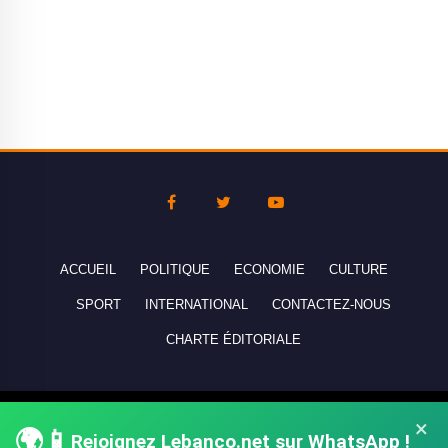
ACCUEIL
POLITIQUE
ECONOMIE
CULTURE
SPORT
INTERNATIONAL
CONTACTEZ-NOUS
CHARTE ÉDITORIALE
Copyright © 2010-2026 lebanco.net - Tous droits de reproduction
×
🌍📱
Rejoignez Lebanco.net sur WhatsApp !
réservés - All rights reserved.