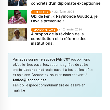
concrets d’un diplomate exceptionnel
22 février 2026
GBI DE FER
Gbi de Fer : « Raymonde Goudou, je
t’avais prévenue »
12 janvier 2026
MANDIAYE GAYE
À propos de la révision de la
constitution et la réforme des
institutions.
Partagez sur notre espace
FANICO*
vos opinions
et/ou lettres ouvertes, accompagnées de votre
photo.
Lebanco.net
reste ouvert à toutes les idées
et opinions. Contactez-nous en nous écrivant à
fanico@lebanco.net
.
Fanico :
espace communautaire de lessive en
malinké